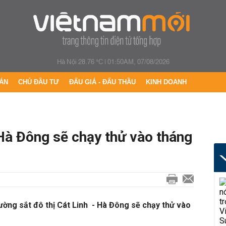
Hà Nội 28.76 °C
|
01:50AM, 07/08/2026
ÁN
CHỦ ĐẦU TƯ
ĐẤU GIÁ - ĐẤU THẦU
KINH DOANH
Hà Đông sẽ chạy thử vào tháng
ường sắt đô thị Cát Linh - Hà Đông sẽ chạy thử vào