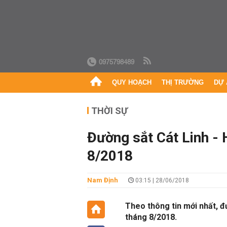
0975798489
QUY HOẠCH
THỊ TRƯỜNG
DỰ 
THỜI SỰ
Đường sắt Cát Linh - 
8/2018
Nam Định
03:15 | 28/06/2018
Theo thông tin mới nhất, đ
tháng 8/2018.