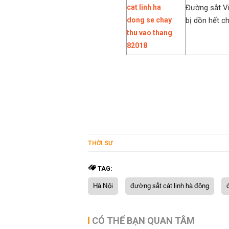
Đường sắt Việ
bị dồn hết c
THỜI SỰ
TAG:
Hà Nội
đường sắt cát linh hà đông
CÓ THỂ BẠN QUAN TÂM