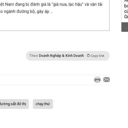
t Nam đang bị đánh giá là "già nua, lạc hậu" và vận tải
ho ngành đường bộ, gây áp ...
Theo
Doanh Nghiệp & Kinh Doanh
Copy link
đường sắt đô thị
chạy thử