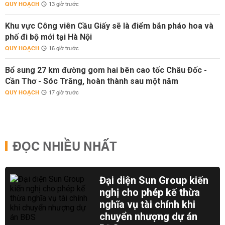
QUY HOẠCH
13 giờ trước
Khu vực Công viên Cầu Giấy sẽ là điểm bắn pháo hoa và
phố đi bộ mới tại Hà Nội
QUY HOẠCH
16 giờ trước
Bổ sung 27 km đường gom hai bên cao tốc Châu Đốc -
Cần Thơ - Sóc Trăng, hoàn thành sau một năm
QUY HOẠCH
17 giờ trước
ĐỌC NHIỀU NHẤT
Đại diện Sun Group kiến
nghị cho phép kế thừa
nghĩa vụ tài chính khi
chuyển nhượng dự án