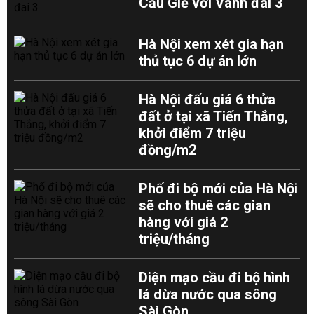
Cầu Giẽ với Vành đai 3
Hà Nội xem xét gia hạn
thủ tục 6 dự án lớn
Hà Nội đấu giá 6 thửa
đất ở tại xã Tiến Thắng,
khởi điểm 7 triệu
đồng/m2
Phố đi bộ mới của Hà Nội
sẽ cho thuê các gian
hàng với giá 2
triệu/tháng
Diện mạo cầu đi bộ hình
lá dừa nước qua sông
Sài Gòn