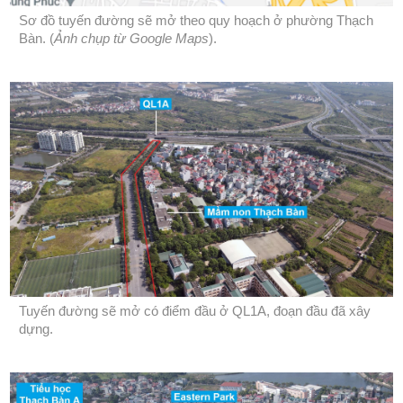
Sơ đồ tuyến đường sẽ mở theo quy hoạch ở phường Thạch
Bàn. (
Ảnh chụp từ Google Maps
).
Tuyến đường sẽ mở có điểm đầu ở QL1A, đoạn đầu đã xây
dựng.