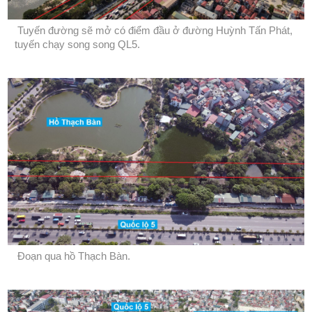
Tuyến đường sẽ mở có điểm đầu ở đường Huỳnh Tấn Phát,
tuyến chạy song song QL5.
Đoạn qua hồ Thạch Bàn.