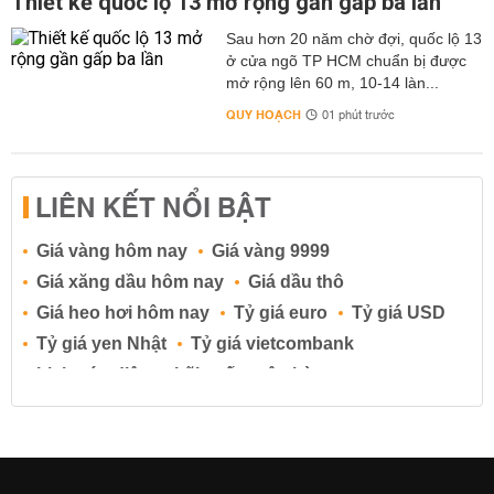
Thiết kế quốc lộ 13 mở rộng gần gấp ba lần
Sau hơn 20 năm chờ đợi, quốc lộ 13
ở cửa ngõ TP HCM chuẩn bị được
mở rộng lên 60 m, 10-14 làn...
QUY HOẠCH
01 phút trước
LIÊN KẾT NỔI BẬT
Giá vàng hôm nay
Giá vàng 9999
Giá xăng dầu hôm nay
Giá dầu thô
Giá heo hơi hôm nay
Tỷ giá euro
Tỷ giá USD
Tỷ giá yen Nhật
Tỷ giá vietcombank
Lịch cúp điện
Lãi suất ngân hàng
Lãi suất tiết kiệm
Lãi suất tiền gửi
Lãi suất ngân hàng Agribank
Lãi suất ngân hàng Sacombank