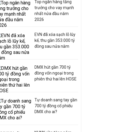
Top ngân hàng tăng
trưởng cho vay mạnh
nhất nửa đầu năm
2026
Những tuyến đường đang và
EVN đã xóa sạch lỗ lũy
kế, thu gần 353.000 tỷ
sẽ mở qua khu đô thị Định
đồng sau nửa năm
Công
QUY HOẠCH
06:00 | 27/03/2023
DMX hút gần 700 tỷ
đồng vốn ngoại trong
phiên thứ hai lên HOSE
Những tuyến đường đang và
sẽ mở qua khu đô thị Lideco
QUY HOẠCH
09:59 | 09/03/2023
Tự doanh sang tay gần
700 tỷ đồng cổ phiếu
DMX cho ai?