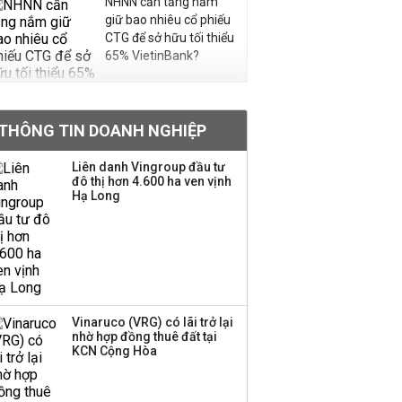
NHNN cần tăng nắm
giữ bao nhiêu cổ phiếu
CTG để sở hữu tối thiểu
65% VietinBank?
VNPT nắm giữ hơn
62.000 tỷ đồng tiền
THÔNG TIN DOANH NGHIỆP
mặt, ngang ngửa MWG
Liên danh Vingroup đầu tư
đô thị hơn 4.600 ha ven vịnh
Hạ Long
Chuyên gia Phạm Xuân
Hoè chỉ ra 6 nguyên
nhân khiến dòng vốn
trong nền kinh tế còn
'tắc nghẽn'
Đề xuất miễn 30% thuế
Vinaruco (VRG) có lãi trở lại
thu nhập cho hộ kinh
nhờ hợp đồng thuê đất tại
KCN Cộng Hòa
doanh, doanh nghiệp
có doanh thu dưới 10 tỷ
đồng