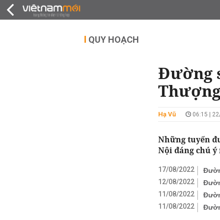
QUY HOẠCH
THỊ TRƯỜNG
DỰ Á
QUY HOẠCH
Đường 
Thượng 
Hạ Vũ
06:15 | 2
Những tuyến đư
Nội đáng chú ý 
17/08/2022
Đườn
12/08/2022
Đườn
11/08/2022
Đườn
11/08/2022
Đườn