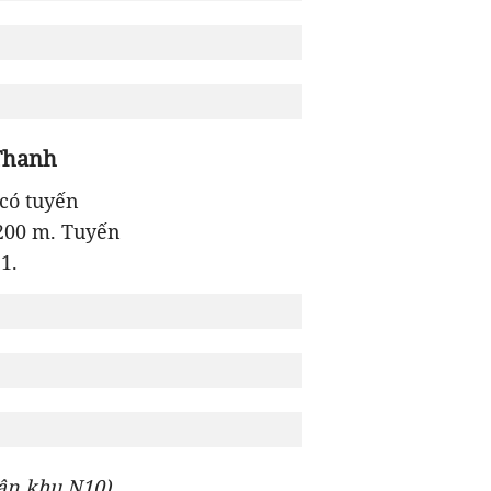
 Thanh
có tuyến
 200 m. Tuyến
1.
hân khu N10)
.