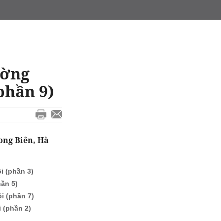
ường
phần 9)
ong Biên, Hà
i (phần 3)
ần 5)
i (phần 7)
 (phần 2)