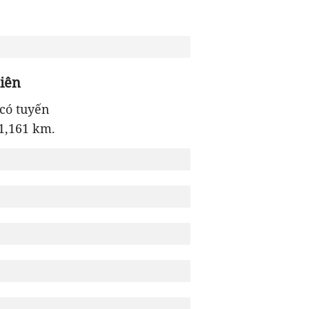
iên
có tuyến
1,161 km.