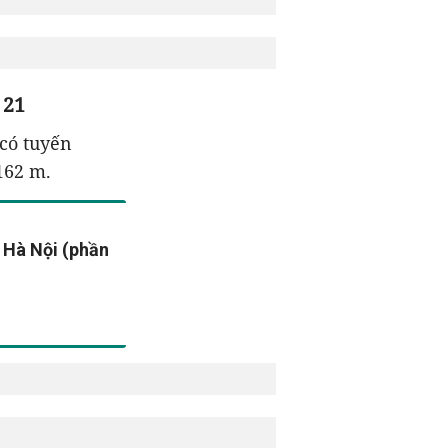
 21
có tuyến
162 m.
 Hà Nội (phần