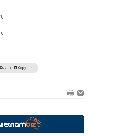
n,
n,
 Doanh
Copy link