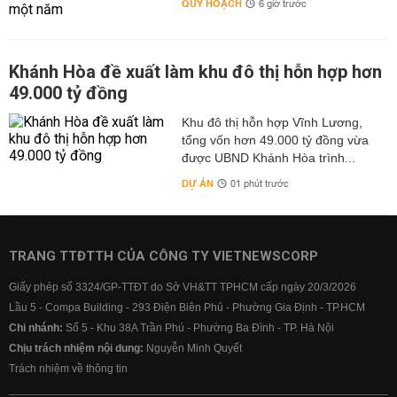
QUY HOẠCH
6 giờ trước
Khánh Hòa đề xuất làm khu đô thị hỗn hợp hơn
49.000 tỷ đồng
Khu đô thị hỗn hợp Vĩnh Lương,
tổng vốn hơn 49.000 tỷ đồng vừa
được UBND Khánh Hòa trình...
DỰ ÁN
01 phút trước
TRANG TTĐTTH CỦA CÔNG TY VIETNEWSCORP
Giấy phép số 3324/GP-TTĐT do Sở VH&TT TPHCM cấp ngày 20/3/2026
Lầu 5 - Compa Building - 293 Điện Biên Phủ - Phường Gia Định - TP.HCM
Chi nhánh:
Số 5 - Khu 38A Trần Phú - Phường Ba Đình - TP. Hà Nội
Chịu trách nhiệm nội dung:
Nguyễn Minh Quyết
Trách nhiệm về thông tin