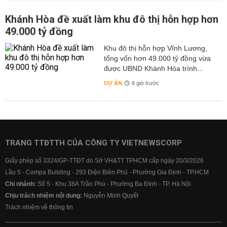
Khánh Hòa đề xuất làm khu đô thị hỗn hợp hơn
49.000 tỷ đồng
Khu đô thị hỗn hợp Vĩnh Lương,
tổng vốn hơn 49.000 tỷ đồng vừa
được UBND Khánh Hòa trình...
DỰ ÁN
6 giờ trước
TRANG TTĐTTH CỦA CÔNG TY VIETNEWSCORP
Giấy phép số 3324/GP-TTĐT do Sở VH&TT TPHCM cấp ngày 20/3/2026
Lầu 5 - Compa Building - 293 Điện Biên Phủ - Phường Gia Định - TP.HCM
Chi nhánh:
Số 5 - Khu 38A Trần Phú - Phường Ba Đình - TP. Hà Nội
Chịu trách nhiệm nội dung:
Nguyễn Minh Quyết
Trách nhiệm về thông tin