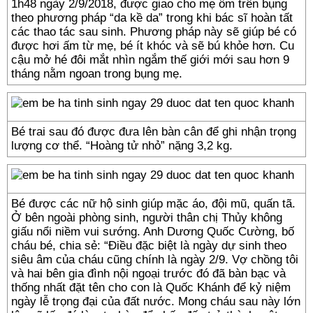
1h48 ngày 2/9/2018, được giao cho mẹ ôm trên bụng
theo phương pháp “da kề da” trong khi bác sĩ hoàn tất
các thao tác sau sinh. Phương pháp này sẽ giúp bé có
được hơi ấm từ mẹ, bé ít khóc và sẽ bú khỏe hơn. Cu
cậu mở hé đôi mắt nhìn ngắm thế giới mới sau hơn 9
tháng nằm ngoan trong bụng mẹ.
Bé trai sau đó được đưa lên bàn cân để ghi nhận trọng
lượng cơ thể. “Hoàng tử nhỏ” nặng 3,2 kg.
Bé được các nữ hộ sinh giúp mặc áo, đội mũ, quấn tã.
Ở bên ngoài phòng sinh, người thân chị Thủy không
giấu nổi niềm vui sướng. Anh Dương Quốc Cường, bố
cháu bé, chia sẻ: “Điều đặc biệt là ngày dự sinh theo
siêu âm của cháu cũng chính là ngày 2/9. Vợ chồng tôi
và hai bên gia đình nội ngoại trước đó đã bàn bạc và
thống nhất đặt tên cho con là Quốc Khánh để kỷ niệm
ngày lễ trọng đại của đất nước. Mong cháu sau này lớn