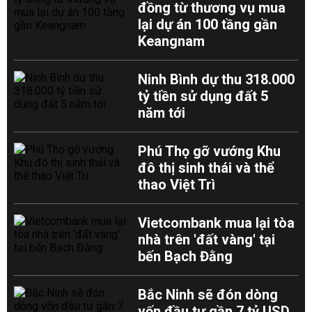
đồng từ thương vụ mua
lại dự án 100 tầng gần
Keangnam
Ninh Bình dự thu 318.000
tỷ tiền sử dụng đất 5
năm tới
Phú Thọ gỡ vướng Khu
đô thị sinh thái và thể
thao Việt Trì
Vietcombank mua lại tòa
nhà trên 'đất vàng' tại
bến Bạch Đằng
Bắc Ninh sẽ đón dòng
vốn đầu tư gần 7 tỷ USD