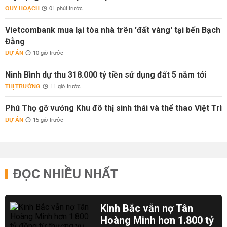
QUY HOẠCH
01 phút trước
Vietcombank mua lại tòa nhà trên 'đất vàng' tại bến Bạch
Đằng
DỰ ÁN
10 giờ trước
Ninh Bình dự thu 318.000 tỷ tiền sử dụng đất 5 năm tới
THỊ TRƯỜNG
11 giờ trước
Phú Thọ gỡ vướng Khu đô thị sinh thái và thể thao Việt Trì
DỰ ÁN
15 giờ trước
ĐỌC NHIỀU NHẤT
Kinh Bắc vẫn nợ Tân
Hoàng Minh hơn 1.800 tỷ