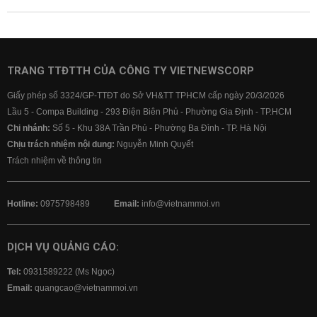
TRANG TTĐTTH CỦA CÔNG TY VIETNEWSCORP
Giấy phép số 3324/GP-TTĐT do Sở VH&TT TPHCM cấp ngày 20/3/2026
Lầu 5 - Compa Building - 293 Điện Biên Phủ - Phường Gia Định - TP.HCM
Chi nhánh:
Số 5 - Khu 38A Trần Phú - Phường Ba Đình - TP. Hà Nội
Chịu trách nhiệm nội dung:
Nguyễn Minh Quyết
Trách nhiệm về thông tin
Hotline:
0975798489
Email:
info@vietnammoi.vn
DỊCH VỤ QUẢNG CÁO:
Tel:
0931589222 (Ms Ngọc)
Email:
quangcao@vietnammoi.vn