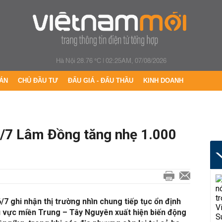
Hà Nội 28.76 °C
|
02:25AM, 07/08/2026
ÁN
CHỦ ĐẦU TƯ
ĐẤU GIÁ - ĐẤU THẦU
KINH DOANH
6/7 Lâm Đồng tăng nhẹ 1.000
/7 ghi nhận thị trường nhìn chung tiếp tục ổn định
u vực miền Trung – Tây Nguyên xuất hiện biến động