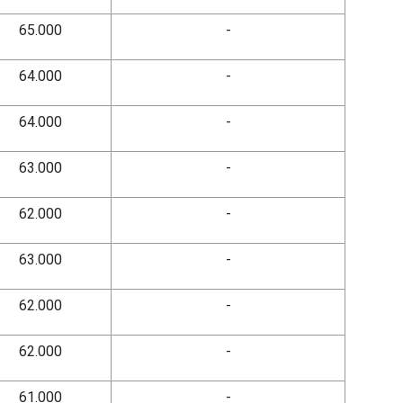
65.000
-
64.000
-
64.000
-
63.000
-
62.000
-
63.000
-
62.000
-
62.000
-
61.000
-