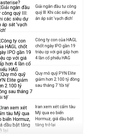
Giải ngân đầu tư công
quý III: Khi các siêu dự
án áp sát 'vạch đích'
Công ty con của HAGL
chốt ngày IPO gần 19
triệu cp với giá gấp hơn
4 lần cổ phiếu HAG
Quy mô quỹ PYN Elite
giảm hơn 2.100 tỷ đồng
sau tháng 7 ‘tồi tệ’
Iran xem xét cấm tàu
Mỹ qua eo biển
Hormuz, giá dầu bật
tăng trở lại