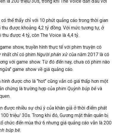
en là 200 triệu/30s, trong khi The Voice dẫn đầu với
có thể thấy chỉ với 10 phút quảng cáo trong thời gian
 thu được khoảng 4,2 tỷ đồng. Với mức tương tự, ở
thu được 4 tỷ, còn The Voice là 4,4 tỷ.
game show, truyền hình thực tế với phim truyện có
y nhất chỉ có phim
Người phán xử
của năm 2017 là có
ơng với game show. Từ đó đến nay, chưa có phim nào
 ngửa" game show về giá quảng cáo.
 hình được cho là "hot" cũng vẫn có giá thấp hơn một
ẫn chứng là trường hợp của phim
Quỳnh búp bê
và
quen.
n được nhiều sự chú ý của khán giả ở thời điểm phát
100 triệu/ 30s. Trong khi đó, Gương mặt thân quân bị
 tổ chức đến mùa thứ 6 nhưng giá quảng cáo vẫn là 200
nh búp bê.