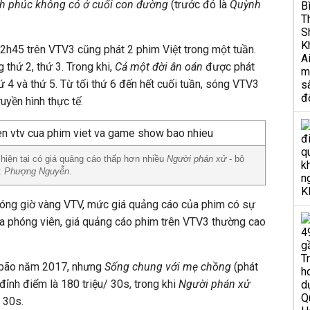
h phúc không có ở cuối con đường
(trước đó là
Quỳnh
2h45 trên VTV3 cũng phát 2 phim Việt trong một tuần.
 thứ 2, thứ 3. Trong khi,
Cả một đời ân oán
được phát
hứ 4 và thứ 5. Từ tối thứ 6 đến hết cuối tuần, sóng VTV3
yền hình thực tế.
hiện tại có giá quảng cáo thấp hơn nhiều
Người phán xử
- bộ
:
Phượng Nguyễn
.
 sóng giờ vàng VTV, mức giá quảng cáo của phim có sự
ủa phóng viên, giá quảng cáo phim trên VTV3 thường cao
y bão năm 2017, nhưng
Sống chung với mẹ chồng
(phát
đỉnh điểm là 180 triệu/ 30s, trong khi
Người phán xử
/ 30s.