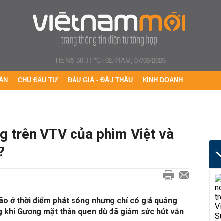
Hà Nội 30.11 °C
|
02:44AM, 07/08/2026
ÁN
CHỦ ĐẦU TƯ
ĐẤU GIÁ - ĐẤU THẦU
KINH DOANH
g trên VTV của phim Việt và
?
ão ở thời điểm phát sóng nhưng chỉ có giá quảng
ng khi Gương mặt thân quen dù đã giảm sức hút vẫn