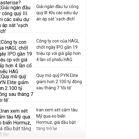
Giải ngân đầu tư công
quý III: Khi các siêu dự
án áp sát 'vạch đích'
Công ty con của HAGL
chốt ngày IPO gần 19
triệu cp với giá gấp hơn
4 lần cổ phiếu HAG
Quy mô quỹ PYN Elite
giảm hơn 2.100 tỷ đồng
sau tháng 7 ‘tồi tệ’
Iran xem xét cấm tàu
Mỹ qua eo biển
Hormuz, giá dầu bật
tăng trở lại