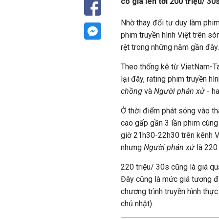
có giá lên tới 200 triệu/ 30s
Nhờ thay đổi tư duy làm phim
phim truyền hình Việt trên s
rệt trong những năm gần đây.
Theo thống kê từ VietNam-Ta
lại đây, rating phim truyền h
chồng
và
Người phán xử
- h
Ở thời điểm phát sóng vào t
cao gấp gần 3 lần phim cùng
giờ 21h30-22h30 trên kênh 
nhưng
Người phán xử
là 220 
220 triệu/ 30s cũng là giá qu
Đây cũng là mức giá tương đ
chương trình truyền hình thực
chủ nhật).