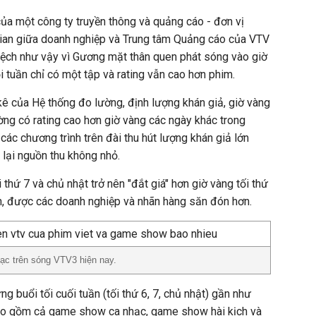
 của một công ty truyền thông và quảng cáo - đơn vị
gian giữa doanh nghiệp và Trung tâm Quảng cáo của VTV
 lệch như vậy vì Gương mặt thân quen phát sóng vào giờ
i tuần chỉ có một tập và rating vẫn cao hơn phim.
kê của Hệ thống đo lường, định lượng khán giả, giờ vàng
ường có rating cao hơn giờ vàng các ngày khác trong
 các chương trình trên đài thu hút lượng khán giả lớn
lại nguồn thu không nhỏ.
i thứ 7 và chủ nhật trở nên "đắt giá" hơn giờ vàng tối thứ
n, được các doanh nghiệp và nhãn hàng săn đón hơn.
ạc trên sóng VTV3 hiện nay.
g buổi tối cuối tuần (tối thứ 6, 7, chủ nhật) gần như
ao gồm cả game show ca nhạc, game show hài kịch và