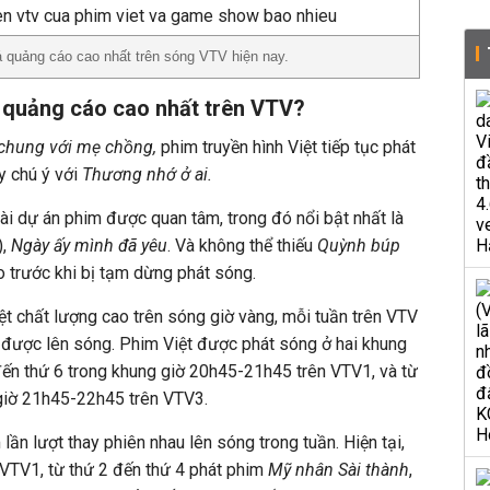
á quảng cáo cao nhất trên sóng VTV hiện nay.
 quảng cáo cao nhất trên VTV?
chung với mẹ chồng,
phim truyền hình Việt tiếp tục phát
y chú ý với
Thương nhớ ở ai.
i dự án phim được quan tâm, trong đó nổi bật nhất là
),
Ngày ấy mình đã yêu
. Và không thể thiếu
Quỳnh búp
o trước khi bị tạm dừng phát sóng.
ệt chất lượng cao trên sóng giờ vàng, mỗi tuần trên VTV
được lên sóng. Phim Việt được phát sóng ở hai khung
đến thứ 6 trong khung giờ 20h45-21h45 trên VTV1, và từ
 giờ 21h45-22h45 trên VTV3.
lần lượt thay phiên nhau lên sóng trong tuần. Hiện tại,
VTV1, từ thứ 2 đến thứ 4 phát phim
Mỹ nhân Sài thành
,