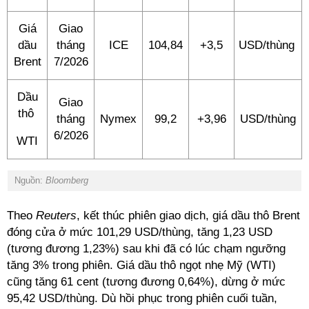
Giá
Giao
dầu
tháng
ICE
104,84
+3,5
USD/thùng
Brent
7/2026
Dầu
Giao
thô
tháng
Nymex
99,2
+3,96
USD/thùng
6/2026
WTI
Nguồn:
Bloomberg
Theo
Reuters
, kết thúc phiên giao dịch, giá dầu thô Brent
đóng cửa ở mức 101,29 USD/thùng, tăng 1,23 USD
(tương đương 1,23%) sau khi đã có lúc chạm ngưỡng
tăng 3% trong phiên. Giá dầu thô ngọt nhẹ Mỹ (WTI)
cũng tăng 61 cent (tương đương 0,64%), dừng ở mức
95,42 USD/thùng. Dù hồi phục trong phiên cuối tuần,