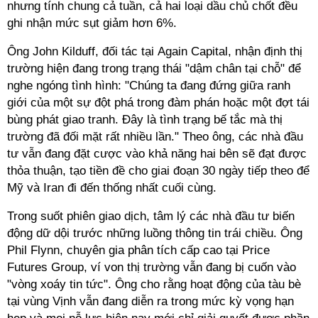
nhưng tính chung cả tuần, cả hai loại dầu chủ chốt đều
ghi nhận mức sụt giảm hơn 6%.
Ông John Kilduff, đối tác tại Again Capital, nhận định thị
trường hiện đang trong trạng thái "dậm chân tại chỗ" để
nghe ngóng tình hình: "Chúng ta đang đứng giữa ranh
giới của một sự đột phá trong đàm phán hoặc một đợt tái
bùng phát giao tranh. Đây là tình trạng bế tắc mà thị
trường đã đối mặt rất nhiều lần." Theo ông, các nhà đầu
tư vẫn đang đặt cược vào khả năng hai bên sẽ đạt được
thỏa thuận, tạo tiền đề cho giai đoạn 30 ngày tiếp theo để
Mỹ và Iran đi đến thống nhất cuối cùng.
Trong suốt phiên giao dịch, tâm lý các nhà đầu tư biến
động dữ dội trước những luồng thông tin trái chiều. Ông
Phil Flynn, chuyên gia phân tích cấp cao tại Price
Futures Group, ví von thị trường vẫn đang bị cuốn vào
"vòng xoáy tin tức". Ông cho rằng hoạt động của tàu bè
tại vùng Vịnh vẫn đang diễn ra trong mức kỳ vọng hạn