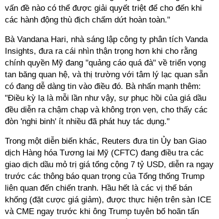
vấn đề nào có thể được giải quyết triệt để cho đến khi
các hành động thù địch chấm dứt hoàn toàn."
Bà Vandana Hari, nhà sáng lập công ty phân tích Vanda
Insights, đưa ra cái nhìn thận trọng hơn khi cho rằng
chính quyền Mỹ đang "quảng cáo quá đà" về triển vọng
tan băng quan hệ, và thị trường với tâm lý lạc quan sẵn
có đang dễ dàng tin vào điều đó. Bà nhấn mạnh thêm:
"Điều kỳ lạ là mỗi lần như vậy, sự phục hồi của giá dầu
đều diễn ra chậm chạp và không trọn vẹn, cho thấy các
đòn 'nghi binh' ít nhiều đã phát huy tác dụng."
Trong một diễn biến khác, Reuters đưa tin Ủy ban Giao
dịch Hàng hóa Tương lai Mỹ (CFTC) đang điều tra các
giao dịch dầu mỏ trị giá tổng cộng 7 tỷ USD, diễn ra ngay
trước các thông báo quan trọng của Tổng thống Trump
liên quan đến chiến tranh. Hầu hết là các vị thế bán
khống (đặt cược giá giảm), được thực hiện trên sàn ICE
và CME ngay trước khi ông Trump tuyên bố hoãn tấn