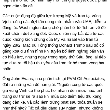
hẹp và mọi nỗ lực hiện nay mới chỉ giải quyết được phần
ngọn của vấn đề.
Các cuộc đụng độ giữa lực lượng Mỹ và Iran tại vùng
Vịnh, cùng các đợt tấn công mới nhắm vào UAE, diễn ra
đúng lúc Washington đang chờ phản hồi từ Tehran về đề
xuất chấm dứt xung đột. Cuộc chiến này bắt đầu từ các
cuộc không kích chung của Mỹ và Israel vào Iran từ
ngày 28/2. Mặc dù Tổng thống Donald Trump sau đó cố
gắng xoa dịu tình hình khi tuyên bố lệnh ngừng bắn vẫn
có hiệu lực, nhưng ngay trong ngày thứ Sáu, ông lại tiếp
tục đưa ra tối hậu thư yêu cầu Iran từ bỏ tham vọng hạt
nhân.
Ông John Evans, nhà phân tích tại PVM Oil Associates,
đặt ra những vấn đề nan giải: "Nguồn cung từ các quốc
gia vùng Vịnh có thể phục hồi nhanh đến mức nào, tình
trạng dự trữ sẽ ra sao khi mùa cao điểm tiêu thụ xăng
đang cận kề, và các lệnh trừng phạt sau thỏa thuận sẽ
như thế nào? Tất cả đều đáng suy ngẫm, nhưng không