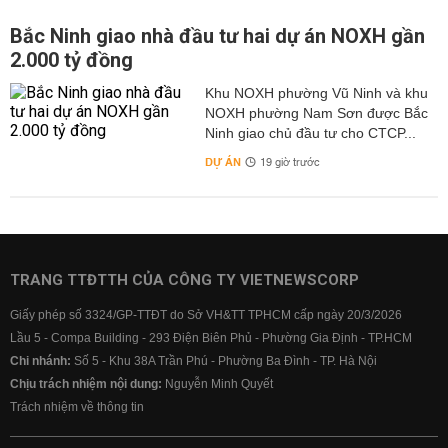
Bắc Ninh giao nhà đầu tư hai dự án NOXH gần
2.000 tỷ đồng
Khu NOXH phường Vũ Ninh và khu
NOXH phường Nam Sơn được Bắc
Ninh giao chủ đầu tư cho CTCP...
DỰ ÁN
19 giờ trước
TRANG TTĐTTH CỦA CÔNG TY VIETNEWSCORP
Giấy phép số 3324/GP-TTĐT do Sở VH&TT TPHCM cấp ngày 20/3/2026
Lầu 5 - Compa Building - 293 Điện Biên Phủ - Phường Gia Định - TP.HCM
Chi nhánh:
Số 5 - Khu 38A Trần Phú - Phường Ba Đình - TP. Hà Nội
Chịu trách nhiệm nội dung:
Nguyễn Minh Quyết
Trách nhiệm về thông tin