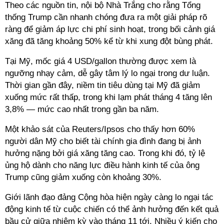
Theo các nguồn tin, nội bộ Nhà Trắng cho rằng Tổng
thống Trump cần nhanh chóng đưa ra một giải pháp rõ
ràng để giảm áp lực chi phí sinh hoạt, trong bối cảnh giá
xăng đã tăng khoảng 50% kể từ khi xung đột bùng phát.
Tại Mỹ, mốc giá 4 USD/gallon thường được xem là
ngưỡng nhạy cảm, dễ gây tâm lý lo ngại trong dư luận.
Thời gian gần đây, niềm tin tiêu dùng tại Mỹ đã giảm
xuống mức rất thấp, trong khi lạm phát tháng 4 tăng lên
3,8% — mức cao nhất trong gần ba năm.
Một khảo sát của Reuters/Ipsos cho thấy hơn 60%
người dân Mỹ cho biết tài chính gia đình đang bị ảnh
hưởng nặng bởi giá xăng tăng cao. Trong khi đó, tỷ lệ
ủng hộ dành cho năng lực điều hành kinh tế của ông
Trump cũng giảm xuống còn khoảng 30%.
Giới lãnh đạo đảng Cộng hòa hiện ngày càng lo ngại tác
động kinh tế từ cuộc chiến có thể ảnh hưởng đến kết quả
bầu cử giữa nhiệm kỳ vào tháng 11 tới. Nhiều ý kiến cho