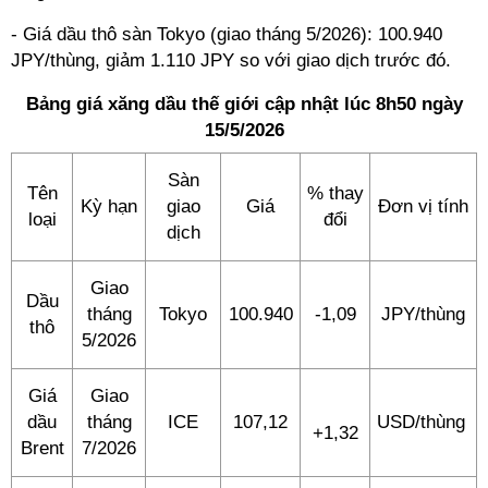
- Giá dầu thô sàn Tokyo (giao tháng 5/2026): 100.940
JPY/thùng, giảm 1.110 JPY so với giao dịch trước đó.
Bảng giá xăng dầu thế giới cập nhật lúc 8h50 ngày
15/5/2026
Sàn
Tên
% thay
Kỳ hạn
giao
Giá
Đơn vị tính
loại
đổi
dịch
Giao
Dầu
tháng
Tokyo
100.940
-1,09
JPY/thùng
thô
5/2026
Giá
Giao
dầu
tháng
ICE
107,12
USD/thùng
+1,32
Brent
7/2026