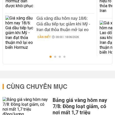
Giá xăng dầu hôm nay 18/6:
Giá dầu tiếp tục giảm khi Mỹ -
Iran đạt thỏa thuận mở lại eo
biển Hormuz
CẦN BIẾT
09:00 | 18/06/2026
CÙNG CHUYÊN MỤC
Bảng giá vàng hôm nay
7/8: Đồng loạt giảm, có
nơi mất 1,7 triệu