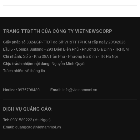
TRANG TTĐTTH CỦA CÔNG TY VIETNEWSCORP
Giấy phép số 3324/GP-TTĐT do Sở VH&TT TPHCM cấp ngày 20/3/2026
Lầu 5 - Compa Building - 293 Điện Biên Phủ - Phường Gia Định - TP.HCM
Chi nhánh:
Số 5 - Khu 38A Trần Phú - Phường Ba Đình - TP. Hà Nội
Chịu trách nhiệm nội dung:
Nguyễn Minh Quyết
Trách nhiệm về thông tin
Hotline:
0975798489
Email:
info@vietnammoi.vn
DỊCH VỤ QUẢNG CÁO:
Tel:
0931589222 (Ms Ngọc)
Email:
quangcao@vietnammoi.vn