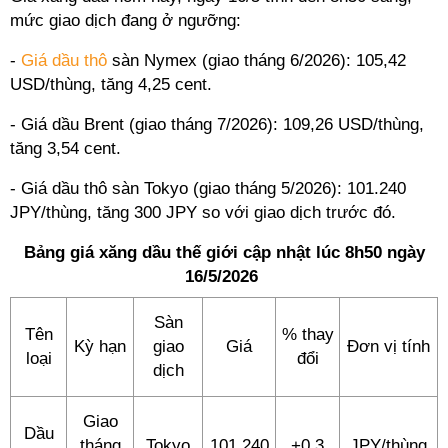
mức giao dịch đang ở ngưỡng:
-
Giá dầu thô
sàn Nymex (giao tháng 6/2026): 105,42
USD/thùng, tăng 4,25 cent.
- Giá dầu Brent (giao tháng 7/2026): 109,26 USD/thùng,
tăng 3,54 cent.
- Giá dầu thô sàn Tokyo (giao tháng 5/2026): 101.240
JPY/thùng, tăng 300 JPY so với giao dịch trước đó.
Bảng giá xăng dầu thế giới cập nhật lúc 8h50 ngày
16/5/2026
Sàn
Tên
% thay
Kỳ hạn
giao
Giá
Đơn vị tính
loại
đổi
dịch
Giao
Dầu
tháng
Tokyo
101.240
+0,3
JPY/thùng