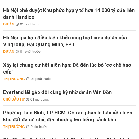
Hà Nội phê duyệt Khu phức hợp y tế hơn 14.000 tỷ của liên
danh Handico
DỰ ÁN
01 phút trước
Hà Nội gia hạn điều kiện khởi công loạt siêu dự án của
Vingroup, Đại Quang Minh, FPT...
DỰ ÁN
01 phút trước
Xây lại chung cư hết niên hạn: Đã đến lúc bỏ 'cơ chế bao
cấp'
THỊ TRƯỜNG
01 phút trước
Everland lãi gấp đôi cùng kỳ nhờ dự án Vân Đồn
CHỦ ĐẦU TƯ
01 giờ trước
Phường Tam Bình, TP HCM: Cò rao phân lô bán nền trên
khu đất đã có chủ, địa phương lên tiếng cảnh báo
THỊ TRƯỜNG
2 giờ trước