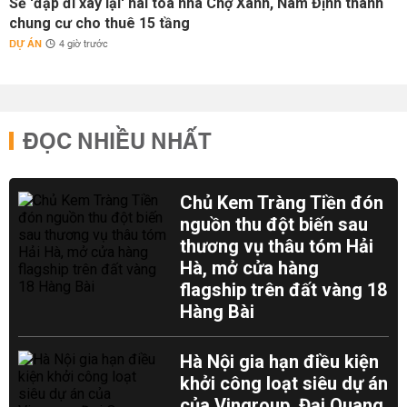
Sẽ 'đập đi xây lại' hai tòa nhà Chợ Xanh, Nam Định thành
chung cư cho thuê 15 tầng
DỰ ÁN
4 giờ trước
ĐỌC NHIỀU NHẤT
Chủ Kem Tràng Tiền đón
nguồn thu đột biến sau
thương vụ thâu tóm Hải
Hà, mở cửa hàng
flagship trên đất vàng 18
Hàng Bài
Hà Nội gia hạn điều kiện
khởi công loạt siêu dự án
của Vingroup, Đại Quang