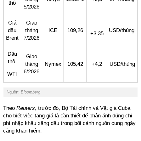
thô
5/2026
Giá
Giao
dầu
tháng
ICE
109,26
USD/thùng
+3,35
Brent
7/2026
Dầu
Giao
thô
tháng
Nymex
105,42
+4,2
USD/thùng
6/2026
WTI
Nguồn:
Bloomberg
Theo
Reuters
, trước đó, Bộ Tài chính và Vật giá Cuba
cho biết việc tăng giá là cần thiết để phản ánh đúng chi
phí nhập khẩu xăng dầu trong bối cảnh nguồn cung ngày
càng khan hiếm.