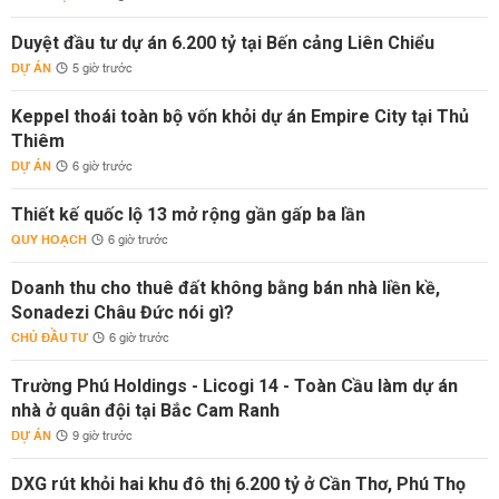
Duyệt đầu tư dự án 6.200 tỷ tại Bến cảng Liên Chiểu
DỰ ÁN
5 giờ trước
Keppel thoái toàn bộ vốn khỏi dự án Empire City tại Thủ
Thiêm
DỰ ÁN
6 giờ trước
Thiết kế quốc lộ 13 mở rộng gần gấp ba lần
QUY HOẠCH
6 giờ trước
Doanh thu cho thuê đất không bằng bán nhà liền kề,
Sonadezi Châu Đức nói gì?
CHỦ ĐẦU TƯ
6 giờ trước
Trường Phú Holdings - Licogi 14 - Toàn Cầu làm dự án
nhà ở quân đội tại Bắc Cam Ranh
DỰ ÁN
9 giờ trước
DXG rút khỏi hai khu đô thị 6.200 tỷ ở Cần Thơ, Phú Thọ