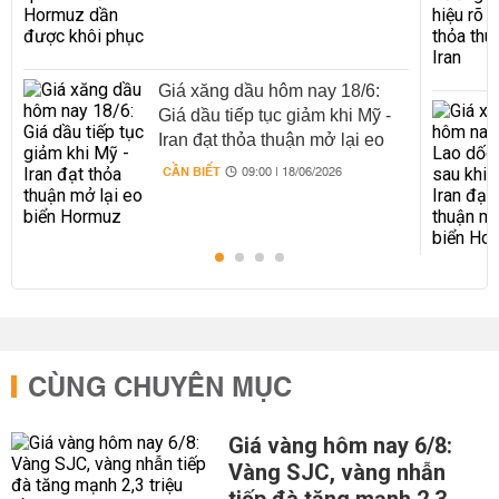
Giá xăng dầu hôm nay 18/6:
Giá dầu tiếp tục giảm khi Mỹ -
Iran đạt thỏa thuận mở lại eo
biển Hormuz
CẦN BIẾT
09:00 | 18/06/2026
CÙNG CHUYÊN MỤC
Giá vàng hôm nay 6/8:
Vàng SJC, vàng nhẫn