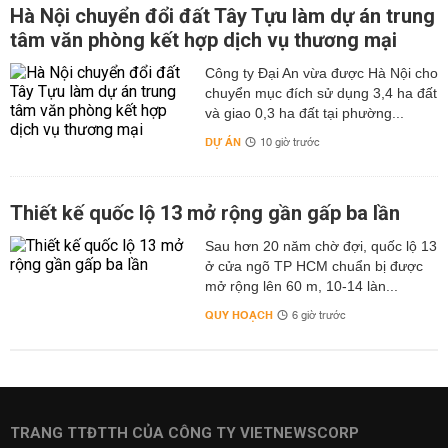
Hà Nội chuyển đổi đất Tây Tựu làm dự án trung
tâm văn phòng kết hợp dịch vụ thương mại
Công ty Đại An vừa được Hà Nội cho
chuyển mục đích sử dụng 3,4 ha đất
và giao 0,3 ha đất tại phường...
DỰ ÁN
10 giờ trước
Thiết kế quốc lộ 13 mở rộng gần gấp ba lần
Sau hơn 20 năm chờ đợi, quốc lộ 13
ở cửa ngõ TP HCM chuẩn bị được
mở rộng lên 60 m, 10-14 làn...
QUY HOẠCH
6 giờ trước
TRANG TTĐTTH CỦA CÔNG TY VIETNEWSCORP