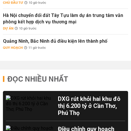
CHỦ ĐẦU TƯ
10 giờ trước
Hà Nội chuyển đổi đất Tây Tựu làm dự án trung tâm văn
phòng kết hợp dịch vụ thương mại
DỰ ÁN
10 giờ trước
Quảng Ninh, Bắc Ninh đủ điều kiện lên thành phố
QUY HOẠCH
11 giờ trước
ĐỌC NHIỀU NHẤT
DXG rút khỏi hai khu đô
thị 6.200 tỷ ở Cần Thơ,
Phú Thọ
Điều chỉnh quy hoạch