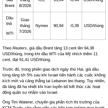
Brent
8/2026
Dầu
Giao
thô
tháng
Nymex
90,94
-0,39
USD/thùng
7/2026
WTI
Theo
Reuters
, giá dầu Brent tăng 13 cent lên 94,38
USD/thùng, trong khi dầu WTI của Mỹ nhích thêm 11
cent, đạt 91,41 USD/thùng.
Trước đó, trong phiên giao dịch ngày thứ Hai, giá dầu
từng tăng tới 5% sau khi Israel tiến hành các cuộc không
kích mới và căng thẳng tại Lebanon leo thang. Tuy nhiên,
đà tăng đã hạ nhiệt khi Iran tuyên bố kết thúc các hoạt
động quân sự nhằm vào Israel.
Ông Tim Waterer, chuyên gia phân tích thị trường của
KCM Trade, cho rằng việc các bên tạm ngừng giao tranh