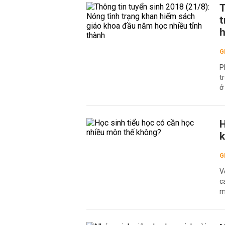
T
t
h
G
P
t
ở
H
G
V
c
m