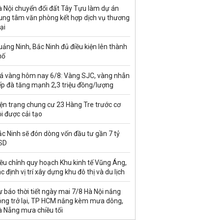
à Nội chuyển đổi đất Tây Tựu làm dự án
rung tâm văn phòng kết hợp dịch vụ thương
ại
ảng Ninh, Bắc Ninh đủ điều kiện lên thành
hố
iá vàng hôm nay 6/8: Vàng SJC, vàng nhẫn
ếp đà tăng mạnh 2,3 triệu đồng/lượng
ện trạng chung cư 23 Hàng Tre trước cơ
i được cải tạo
c Ninh sẽ đón dòng vốn đầu tư gần 7 tỷ
SD
ều chỉnh quy hoạch Khu kinh tế Vũng Áng,
c định vị trí xây dựng khu đô thị và du lịch
 báo thời tiết ngày mai 7/8 Hà Nội nắng
óng trở lại, TP HCM nắng kèm mưa dông,
à Nẵng mưa chiều tối