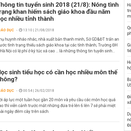
hông tin tuyển sinh 2018 (21/8): Nóng tình
H
rạng khan hiếm sách giáo khoa đầu năm
t
m
ọc nhiều tỉnh thành
Qu
IÁO DỤC
13:10 | 21/08/2018
p
hụ huynh nháo nhác, nhà xuất bản thanh minh, Sở GD&ĐT trấn an
rước tình trạng thiếu sách giáo khoa tại các tỉnh thành; Trường ĐH
G
ti
 Hà Nội có lệ phí ở ký túc xá cao ... là những thông tin tuyển sinh...
Hi
hộ
ọc sinh tiểu học có cần học nhiều môn thế
không?
Bắ
U
IÁO DỤC
00:54 | 26/02/2018
Đi
ới áp lực một tuần học gần 20 môn và yêu cầu các môn học quá
xá
ao thì viễn cảnh trước mắt những đứa trẻ lên 6 lên 7 sẽ phải miệt
ài ngày đêm cày trên sách.
Dự
n
Đ