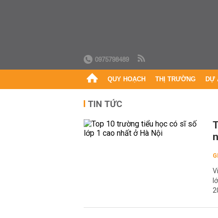
0975798489
QUY HOẠCH
THỊ TRƯỜNG
DỰ 
TIN TỨC
T
n
G
V
l
2