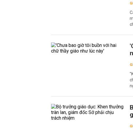
G
C
m
c
'
n
G
"
c
n
B
g
G