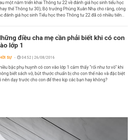
au một năm triển khai Thông tư 22 về đánh giá học sinh tiểu học
thay thế Thông tư 30), Bộ trưởng Phùng Xuân Nhạ cho rằng, công
ác đánh giá học sinh Tiểu học theo Thông tư 22 đã có nhiều tiến...
hững điều cha mẹ cần phải biết khi có con
ào lớp 1
HỜI SỰ
04:52 | 26/08/2016
hiều bậc phụ huynh có con vào lớp 1 cảm thấy "rối như tơ vò" khi
hông biết sách vở, bút thước chuẩn bị cho con thế nào và đặc biệt
ó nên dạy trước cho con để theo kịp các bạn hay không?