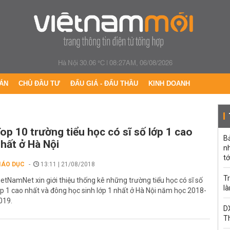
Hà Nội 30.06 °C
|
08:27AM, 06/08/2026
ÁN
CHỦ ĐẦU TƯ
ĐẤU GIÁ - ĐẤU THẦU
KINH DOANH
op 10 trường tiểu học có sĩ số lớp 1 cao
B
hất ở Hà Nội
n
tớ
IÁO DỤC
13:11 | 21/08/2018
Tr
ietNamNet xin giới thiệu thống kê những trường tiểu học có sĩ số
l
ớp 1 cao nhất và đông học sinh lớp 1 nhất ở Hà Nội năm học 2018-
019.
DX
T