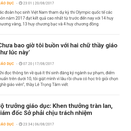
IÁO DỤC
23:01 | 20/08/2017
ác đoàn học sinh Việt Nam tham dự kỳ thi Olympic quốc tế các
ôn năm 2017 đạt kết quả cao nhất từ trước đến nay với 14 huy
hương vàng, 13 huy chương bạc và 4 huy chương đồng.
Chưa bao giờ tôi buồn với hai chữ thầy giáo
hư lúc này'
IÁO DỤC
07:20 | 17/08/2017
Khi đọc thông tin về quá ít thí sinh đăng ký ngành sư phạm, điểm
huẩn trên dưới 10, tôi giật mình vì lâu rồi chưa có học trò giỏi chọn
ghề giáo viên", thầy Lê Trọng Tâm viết.
ộ trưởng giáo dục: Khen thưởng tràn lan,
iám đốc Sở phải chịu trách nhiệm
IÁO DỤC
23:34 | 06/08/2017