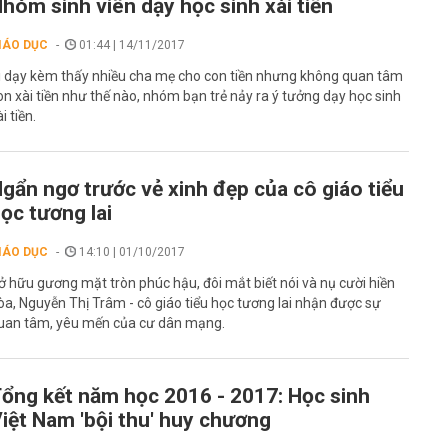
hóm sinh viên dạy học sinh xài tiền
IÁO DỤC
01:44 | 14/11/2017
i dạy kèm thấy nhiều cha mẹ cho con tiền nhưng không quan tâm
on xài tiền như thế nào, nhóm bạn trẻ nảy ra ý tưởng dạy học sinh
i tiền.
gẩn ngơ trước vẻ xinh đẹp của cô giáo tiểu
ọc tương lai
IÁO DỤC
14:10 | 01/10/2017
ở hữu gương mặt tròn phúc hậu, đôi mắt biết nói và nụ cười hiền
òa, Nguyễn Thị Trâm - cô giáo tiểu học tương lai nhận được sự
uan tâm, yêu mến của cư dân mạng.
ổng kết năm học 2016 - 2017: Học sinh
iệt Nam 'bội thu' huy chương