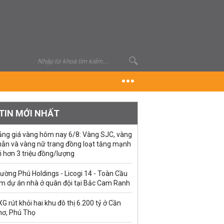
TIN MỚI NHẤT
ảng giá vàng hôm nay 6/8: Vàng SJC, vàng
hẫn và vàng nữ trang đồng loạt tăng mạnh
i hơn 3 triệu đồng/lượng
ường Phú Holdings - Licogi 14 - Toàn Cầu
àm dự án nhà ở quân đội tại Bắc Cam Ranh
G rút khỏi hai khu đô thị 6.200 tỷ ở Cần
hơ, Phú Thọ