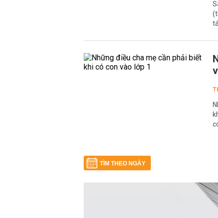
S
(
t
N
v
T
N
k
c
TÌM THEO NGÀY