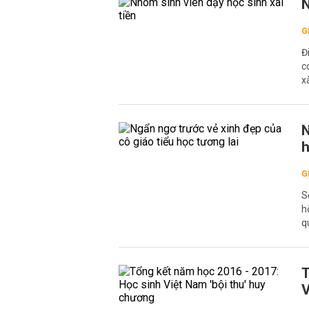
N
G
Đ
c
xà
N
h
G
S
h
q
T
V