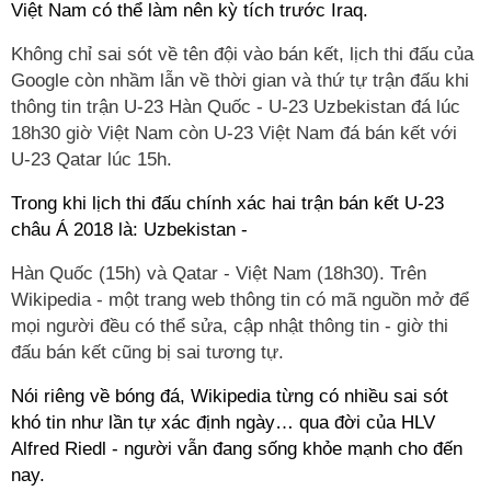
Việt Nam có thể làm nên kỳ tích trước Iraq.
Không chỉ sai sót về tên đội vào bán kết, lịch thi đấu của
Google còn nhầm lẫn về thời gian và thứ tự trận đấu khi
thông tin trận U-23 Hàn Quốc - U-23 Uzbekistan đá lúc
18h30 giờ Việt Nam còn U-23 Việt Nam đá bán kết với
U-23 Qatar lúc 15h.
Trong khi lịch thi đấu chính xác hai trận bán kết U-23
châu Á 2018 là: Uzbekistan -
Hàn Quốc (15h) và Qatar - Việt Nam (18h30). Trên
Wikipedia - một trang web thông tin có mã nguồn mở để
mọi người đều có thể sửa, cập nhật thông tin - giờ thi
đấu bán kết cũng bị sai tương tự.
Nói riêng về bóng đá, Wikipedia từng có nhiều sai sót
khó tin như lần tự xác định ngày… qua đời của HLV
Alfred Riedl - người vẫn đang sống khỏe mạnh cho đến
nay.