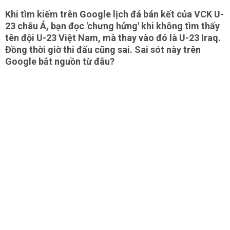
Khi tìm kiếm trên Google lịch đá bán kết của VCK U-
23 châu Á, bạn đọc 'chưng hửng' khi không tìm thấy
tên đội U-23 Việt Nam, mà thay vào đó là U-23 Iraq.
Đồng thời giờ thi đấu cũng sai. Sai sót này trên
Google bắt nguồn từ đâu?