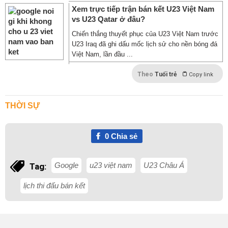
Xem trực tiếp trận bán kết U23 Việt Nam
vs U23 Qatar ở đâu?
Chiến thắng thuyết phục của U23 Việt Nam trước
U23 Iraq đã ghi dấu mốc lịch sử cho nền bóng đá
Việt Nam, lần đầu ...
Theo
Tuổi trẻ
Copy link
THỜI SỰ
0
Chia sẻ
Google
u23 việt nam
U23 Châu Á
Tag:
lịch thi đấu bán kết