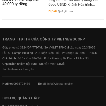
được UBND Khánh Hòa trình...
DỰ ÁN
6 giờ trước
TRANG TTĐTTH CỦA CÔNG TY VIETNEWSCORP
Giấy phép số 3324/GP-TTĐT do Sở VH&TT TPHCM cấp ngày 20/3/2026
Lầu 5 - Compa Building - 293 Điện Biên Phủ - Phường Gia Định - TP.HCM
Chi nhánh:
Số 5 - Khu 38A Trần Phú - Phường Ba Đình - TP. Hà Nội
Chịu trách nhiệm nội dung:
Nguyễn Minh Quyết
Trách nhiệm về thông tin
Hotline:
0975798489
Email:
info@vietnammoi.vn
DỊCH VỤ QUẢNG CÁO: