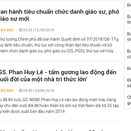
Đư
an hành tiêu chuẩn chức danh giáo sư, phó
B
iáo sư mới
tỉ
IÁO DỤC
03:29 | 15/09/2018
B
hủ tướng Chính phủ đã ban hành Quyết định số 37/2018/QĐ-TTg
tỉ
uy định tiêu chuẩn, thủ tục xét công nhận đạt tiêu chuẩn và bổ
hiệm chức danh giáo sư, phó giáo sư (GS, PGS); thủ tục xét hủy...
B
có
Đư
GS. Phan Huy Lê - tấm gương lao động đến
uối đời của một nhà tri thức lớn'
Đ
s
IÁO DỤC
04:45 | 24/06/2018
C
ù đã 84 tuổi, GS. NGND Phan Huy Lê vẫn lao động miệt mài, hăng
gi
ay cho đến cuối đời để hoàn thiện bộ lịch sử Việt Nam dài tới 25 tập
ự kiến được xuất bản đầu năm 2019.