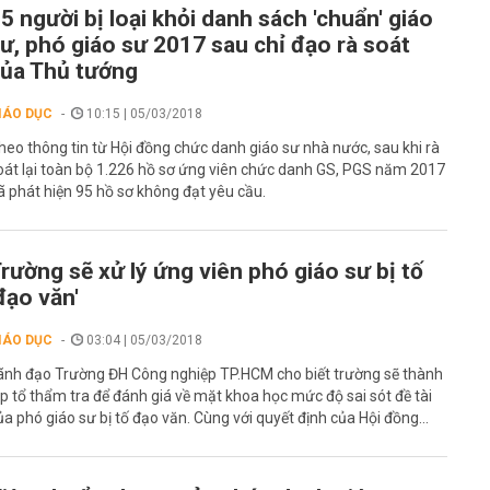
5 người bị loại khỏi danh sách 'chuẩn' giáo
ư, phó giáo sư 2017 sau chỉ đạo rà soát
ủa Thủ tướng
IÁO DỤC
10:15 | 05/03/2018
heo thông tin từ Hội đồng chức danh giáo sư nhà nước, sau khi rà
oát lại toàn bộ 1.226 hồ sơ ứng viên chức danh GS, PGS năm 2017
ã phát hiện 95 hồ sơ không đạt yêu cầu.
rường sẽ xử lý ứng viên phó giáo sư bị tố
đạo văn'
IÁO DỤC
03:04 | 05/03/2018
ãnh đạo Trường ĐH Công nghiệp TP.HCM cho biết trường sẽ thành
ập tổ thẩm tra để đánh giá về mặt khoa học mức độ sai sót đề tài
ủa phó giáo sư bị tố đạo văn. Cùng với quyết định của Hội đồng...