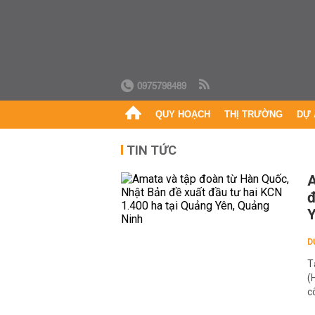
0975798489
QUY HOẠCH
THỊ TRƯỜNG
DỰ 
TIN TỨC
A
đ
Y
D
T
(
c