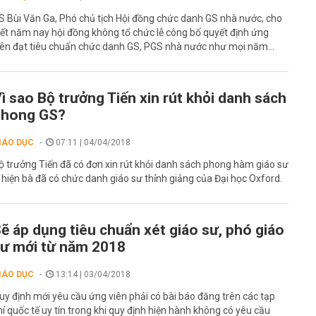
S Bùi Văn Ga, Phó chủ tịch Hội đồng chức danh GS nhà nước, cho
iết năm nay hội đồng không tổ chức lễ công bố quyết định ứng
iên đạt tiêu chuẩn chức danh GS, PGS nhà nước như mọi năm...
ì sao Bộ trưởng Tiến xin rút khỏi danh sách
phong GS?
IÁO DỤC
07:11 | 04/04/2018
ộ trưởng Tiến đã có đơn xin rút khỏi danh sách phong hàm giáo sư
ì hiện bà đã có chức danh giáo sư thỉnh giảng của Đại học Oxford.
ẽ áp dụng tiêu chuẩn xét giáo sư, phó giáo
ư mới từ năm 2018
IÁO DỤC
13:14 | 03/04/2018
uy định mới yêu cầu ứng viên phải có bài báo đăng trên các tạp
hí quốc tế uy tín trong khi quy định hiện hành không có yêu cầu