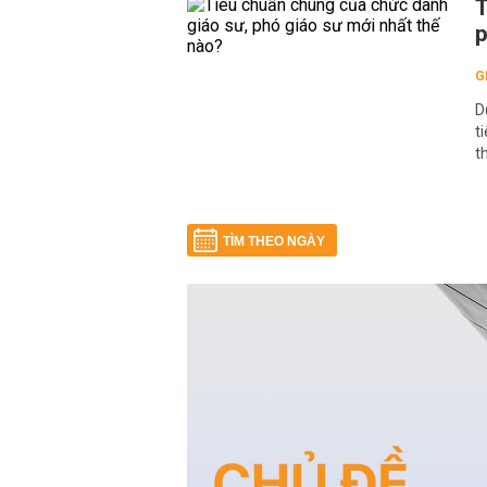
T
p
G
D
t
t
TÌM THEO NGÀY