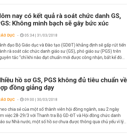
ôm nay có kết quả rà soát chức danh GS,
GS: Không minh bạch sẽ gây bức xúc
IÁO DỤC
05:34 | 31/03/2018
ãnh đạo Bộ Giáo dục và Đào tạo (GDĐT) khẳng định sẽ gấp rút tiến
ành rà soát các chức danh giáo sư (GS), phó giáo sư (PGS) trên
guyên tắc “chỉ khi nào đạt chuẩn mới được công nhận, bất kể đó...
hiều hồ sơ GS, PGS không đủ tiêu chuẩn về
ợp đồng giảng dạy
IÁO DỤC
09:00 | 30/03/2018
heo chia sẻ của một số thành viên hội đồng ngành, sau 2 ngày
àm việc 28-29/3 với Thanh tra Bộ GD-ĐT và Hội đồng chức danh
iáo sư Nhà nước, một số hồ sơ chưa được thông qua chủ yếu vì lý...