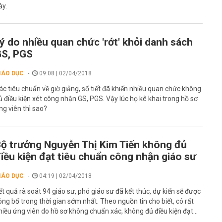
ày.
ý do nhiều quan chức 'rớt' khỏi danh sách
S, PGS
IÁO DỤC
09:08 | 02/04/2018
ác tiêu chuẩn về giờ giảng, số tiết đã khiến nhiều quan chức không
ủ điều kiện xét công nhận GS, PGS. Vậy lúc họ kê khai trong hồ sơ
ng viên thì sao?
ộ trưởng Nguyễn Thị Kim Tiến không đủ
iều kiện đạt tiêu chuẩn công nhận giáo sư
IÁO DỤC
04:19 | 02/04/2018
ết quả rà soát 94 giáo sư, phó giáo sư đã kết thúc, dự kiến sẽ được
ông bố trong thời gian sớm nhất. Theo nguồn tin cho biết, có rất
hiều ứng viên do hồ sơ không chuẩn xác, không đủ điều kiện đạt...