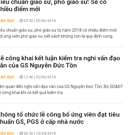
iêu chuẩn giáo sư, phó giáo sư: Sẽ có
hiều điểm mới
IÁO DỤC
03:30 | 03/06/2018
iêu chuẩn giáo sư, phó giáo sư từ năm 2018 có nhiều điểm mới.
ới ứng viên phó giáo sư viết sách không còn là quy định cứng.
ẽ công khai kết luận kiểm tra nghi vấn đạo
ăn của GS Nguyễn Đức Tồn
IÁO DỤC
12:46 | 02/06/2018
iên quan đến nghi vấn đạo văn của GS Nguyễn Đức Tồn, Bộ GD&ĐT
ẽ công khai khi có kết quả kiểm tra.
hông tổ chức lễ công bố ứng viên đạt tiêu
huẩn GS, PGS ở cấp nhà nước
IÁO DỤC
06:56 | 10/04/2018