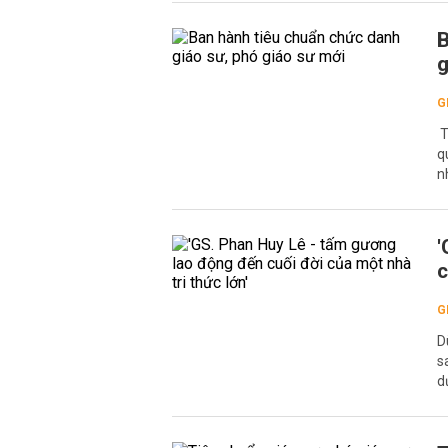
B
g
G
T
q
n
'
c
G
D
s
d