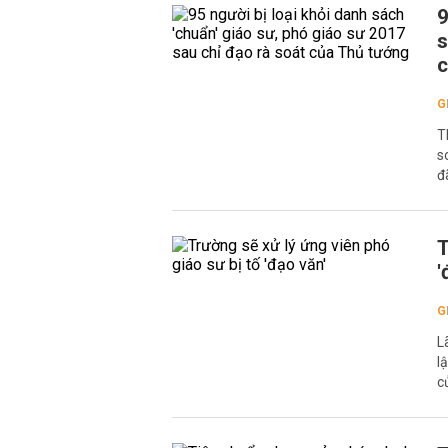
9
s
c
G
T
s
đ
T
'
G
L
l
c