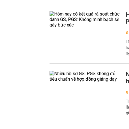
H
P
G
L
h
n
N
h
G
T
l
g