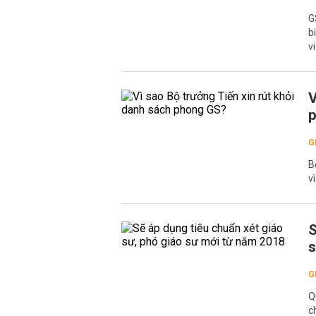
G
b
v
V
G
B
v
S
s
G
Q
c