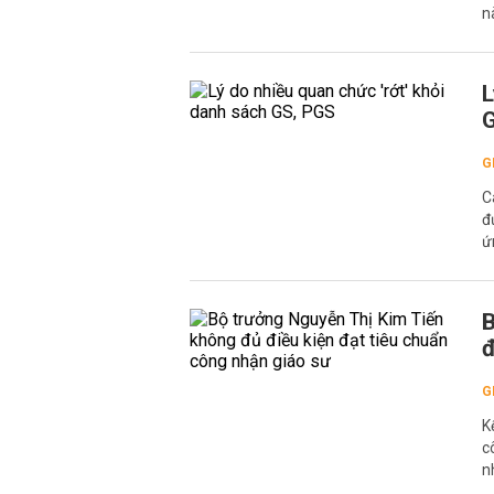
n
L
G
G
C
đ
ứ
B
đ
G
K
c
n