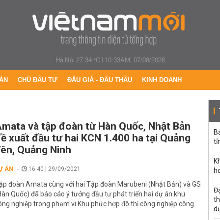
Hà Nội 27.34 °C
|
10:33AM, 07/08/2026
ÁN
CHỦ ĐẦU TƯ
ĐẤU GIÁ - ĐẤU THẦU
KINH DOANH
mata và tập đoàn từ Hàn Quốc, Nhật Bản
B
ề xuất đầu tư hai KCN 1.400 ha tại Quảng
tỉ
ên, Quảng Ninh
K
Ự ÁN
16:40 | 29/09/2021
h
ập đoàn Amata cùng với hai Tập đoàn Marubeni (Nhật Bản) và GS
Đạ
Hàn Quốc) đã báo cáo ý tưởng đầu tư phát triển hai dự án khu
th
ông nghiệp trong phạm vi Khu phức hợp đô thị công nghiệp công...
d