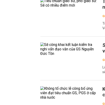
T
n
G
T
V
S
v
G
L
s
K
c
G