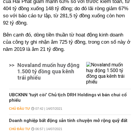
của Hải Phát giảm mạnh 63% so với trước kiểm toán, từ
404 tỷ đồng xuống 148 tỷ đồng; do đó lãi ròng giảm 67%
so với báo cáo tự lập, từ 281,5 tỷ đồng xuống còn hơn
92 tỷ đồng.
Bên cạnh đó, dòng tiền thuần từ hoạt động kinh doanh
của công ty ghi nhận âm 725 tỷ đồng, trong con số này ở
năm 2019 là âm 21 tỷ đồng.
>>
Novaland muốn huy động
1.500 tỷ đồng qua kênh
trái phiếu
UBCKNN 'tuýt còi' Chủ tịch DRH Holdings vì bán chui cổ
phiếu
CHỦ ĐẦU TƯ
07:42 | 14/07/2021
Doanh nghiệp bất động sản tính chuyện mở rộng quỹ đất
CHỦ ĐẦU TƯ
06:57 | 14/07/2021