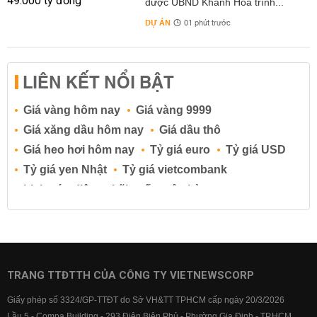
được UBND Khánh Hòa trình...
DỰ ÁN
01 phút trước
LIÊN KẾT NỔI BẬT
Giá vàng hôm nay
Giá vàng 9999
Giá xăng dầu hôm nay
Giá dầu thô
Giá heo hơi hôm nay
Tỷ giá euro
Tỷ giá USD
Tỷ giá yen Nhật
Tỷ giá vietcombank
Lịch cúp điện
Lãi suất ngân hàng
Lãi suất tiết kiệm
Lãi suất tiền gửi
Lãi suất ngân hàng Agribank
Lãi suất ngân hàng Sacombank
Lãi suất ngân hàng BIDV
TRANG TTĐTTH CỦA CÔNG TY VIETNEWSCORP
Lãi suất ngân hàng Vietinbank
Giấy phép số 3324/GP-TTĐT do Sở VH&TT TPHCM cấp ngày 20/3/2026
Lãi suất ngân hàng Vietcombank
Lầu 5 - Compa Building - 293 Điện Biên Phủ - Phường Gia Định - TP.HCM