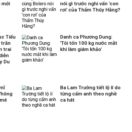
g mới
nói gì trước nghi vấn 'con
rơi' của Thẩm Thúy Hằng?
ục Tiểu
Danh ca Phương Dung:
 trăn
'Tôi tốn 100 kg nước mắt
 trai
khi làm giám khảo'
diễn
ây Du
 mĩ
Ba Lam Trường tiết lộ lí do
'hông
từng cấm anh theo nghề
 mê
ca hát