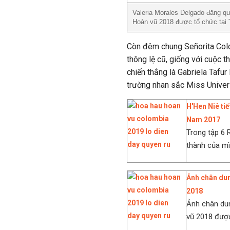
Valeria Morales Delgado đăng qu
Hoàn vũ 2018 được tổ chức tại 
Còn đêm chung Señorita Colo
thông lệ cũ, giống với cuộc 
chiến thắng là Gabriela Tafu
trường nhan sắc Miss Unive
H'Hen Niê tiế
Nam 2017
Trong tập 6 
thành của mì
Ảnh chân dun
2018
Ảnh chân dun
vũ 2018 được