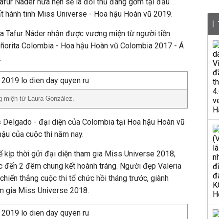
Tafur Náder hứa hẹn sẽ là đối thủ đáng gờm tại đấu
ất hành tinh Miss Universe - Hoa hậu Hoàn vũ 2019.
la Tafur Náder nhận được vương miện từ người tiền
eñorita Colombia - Hoa hậu Hoàn vũ Colombia 2017 - Á
.
g miện từ Laura González.
s Delgado - đại diện của Colombia tại Hoa hậu Hoàn vũ
hậu của cuộc thi năm nay.
 kịp thời gửi đại diện tham gia Miss Universe 2018,
 đến 2 đêm chung kết hoành tráng. Người đẹp Valeria
hiến thắng cuộc thi tổ chức hồi tháng trước, giành
m gia Miss Universe 2018.