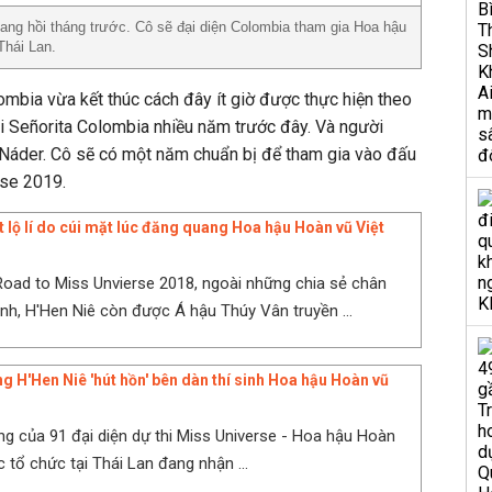
ang hồi tháng trước. Cô sẽ đại diện Colombia tham gia Hoa hậu
Thái Lan.
mbia vừa kết thúc cách đây ít giờ được thực hiện theo
thi Señorita Colombia nhiều năm trước đây. Và người
r Náder. Cô sẽ có một năm chuẩn bị để tham gia vào đấu
rse 2019.
t lộ lí do cúi mặt lúc đăng quang Hoa hậu Hoàn vũ Việt
Road to Miss Unvierse 2018, ngoài những chia sẻ chân
nh, H'Hen Niê còn được Á hậu Thúy Vân truyền ...
g H'Hen Niê 'hút hồn' bên dàn thí sinh Hoa hậu Hoàn vũ
g của 91 đại diện dự thi Miss Universe - Hoa hậu Hoàn
 tổ chức tại Thái Lan đang nhận ...