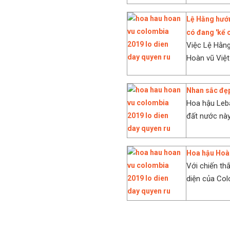
Lệ Hằng hướn
có đang 'kể 
Việc Lệ Hằng
Hoàn vũ Việt
Nhan sắc đẹp
Hoa hậu Leba
đất nước này
Hoa hậu Hoàn
Với chiến th
diện của Col