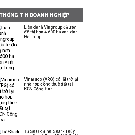
Công ty mẹ sàn HOSE
THÔNG TIN DOANH NGHIỆP
và HNX lãi hơn 1.400 tỷ
đồng nửa đầu năm
Liên danh Vingroup đầu tư
đô thị hơn 4.600 ha ven vịnh
Hạ Long
Đèo Cả báo lãi hơn 700
tỷ đồng nửa đầu năm,
nghiên cứu loạt dự án
350.000 tỷ đồng
Diễn biến mới trong kế
Vinaruco (VRG) có lãi trở lại
hoạch huy động 600
nhờ hợp đồng thuê đất tại
KCN Cộng Hòa
triệu USD của BSR ở dự
án mở rộng nhà máy
Dung Quất
Hoà Phát và Formosa
liên tục giảm giá thép
HRC vì nhu cầu yếu
Từ Shark Bình, Shark Thủy