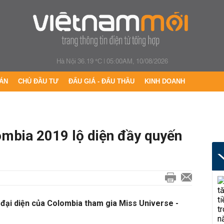
Hà Nội 36.19 °C
|
05:00AM, 10/08/2026
ÁN
CHỦ ĐẦU TƯ
ĐẤU GIÁ - ĐẤU THẦU
KINH DOANH
mbia 2019 lộ diện đầy quyến
 đại diện của Colombia tham gia Miss Universe -