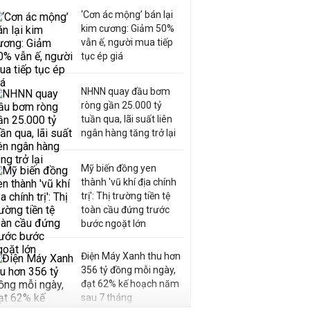
‘Cơn ác mộng’ bán lại
kim cương: Giảm 50%
vẫn ế, người mua tiếp
tục ép giá
NHNN quay đầu bơm
ròng gần 25.000 tỷ
tuần qua, lãi suất liên
ngân hàng tăng trở lại
Mỹ biến đồng yen
thành 'vũ khí địa chính
trị': Thị trường tiền tệ
toàn cầu đứng trước
bước ngoặt lớn
Điện Máy Xanh thu hơn
356 tỷ đồng mỗi ngày,
đạt 62% kế hoạch năm
sau 7 tháng