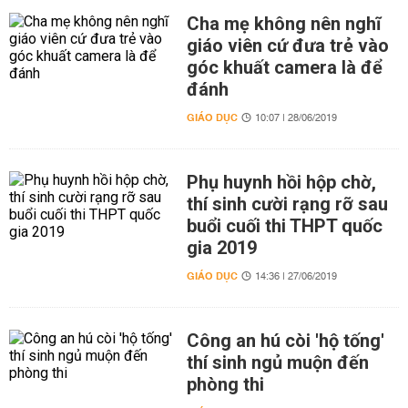
Cha mẹ không nên nghĩ
giáo viên cứ đưa trẻ vào
góc khuất camera là để
đánh
GIÁO DỤC
10:07 | 28/06/2019
Phụ huynh hồi hộp chờ,
thí sinh cười rạng rỡ sau
buổi cuối thi THPT quốc
gia 2019
GIÁO DỤC
14:36 | 27/06/2019
Công an hú còi 'hộ tống'
thí sinh ngủ muộn đến
phòng thi