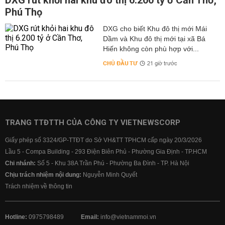
DXG rút khỏi hai khu đô thị 6.200 tỷ ở Cần Thơ,
Phú Thọ
DXG cho biết Khu đô thị mới Mái
Dầm và Khu đô thị mới tại xã Bá
Hiến không còn phù hợp với...
CHỦ ĐẦU TƯ
21 giờ trước
TRANG TTĐTTH CỦA CÔNG TY VIETNEWSCORP
Giấy phép số 3324/GP-TTĐT do Sở VH&TT TPHCM cấp ngày 20/3/2026
Lầu 5 - Compa Building - 293 Điện Biên Phủ - Phường Gia Định - TP.HCM
Chi nhánh:
Số 5 - Khu 38A Trần Phú - Phường Ba Đình - TP. Hà Nội
Chịu trách nhiệm nội dung:
Nguyễn Minh Quyết
Trách nhiệm về thông tin
Hotline:
0975798489
Email:
info@vietnammoi.vn