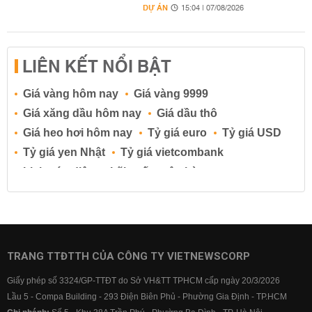
DỰ ÁN
15:04 | 07/08/2026
LIÊN KẾT NỔI BẬT
Giá vàng hôm nay
Giá vàng 9999
Giá xăng dầu hôm nay
Giá dầu thô
Giá heo hơi hôm nay
Tỷ giá euro
Tỷ giá USD
Tỷ giá yen Nhật
Tỷ giá vietcombank
Lịch cúp điện
Lãi suất ngân hàng
Lãi suất tiết kiệm
Lãi suất tiền gửi
Lãi suất ngân hàng Agribank
Lãi suất ngân hàng Sacombank
Lãi suất ngân hàng BIDV
TRANG TTĐTTH CỦA CÔNG TY VIETNEWSCORP
Lãi suất ngân hàng Vietinbank
Giấy phép số 3324/GP-TTĐT do Sở VH&TT TPHCM cấp ngày 20/3/2026
Lãi suất ngân hàng Vietcombank
Lầu 5 - Compa Building - 293 Điện Biên Phủ - Phường Gia Định - TP.HCM