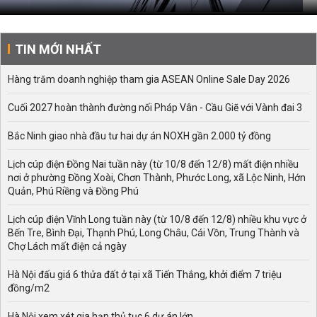
TIN MỚI NHẤT
Hàng trăm doanh nghiệp tham gia ASEAN Online Sale Day 2026
Cuối 2027 hoàn thành đường nối Pháp Vân - Cầu Giẽ với Vành đai 3
Bắc Ninh giao nhà đầu tư hai dự án NOXH gần 2.000 tỷ đồng
Lịch cúp điện Đồng Nai tuần này (từ 10/8 đến 12/8) mất điện nhiều
nơi ở phường Đồng Xoài, Chơn Thành, Phước Long, xã Lộc Ninh, Hớn
Quản, Phú Riềng và Đồng Phú
Lịch cúp điện Vĩnh Long tuần này (từ 10/8 đến 12/8) nhiều khu vực ở
Bến Tre, Bình Đại, Thạnh Phú, Long Châu, Cái Vồn, Trung Thành và
Chợ Lách mất điện cả ngày
Hà Nội đấu giá 6 thửa đất ở tại xã Tiến Thắng, khởi điểm 7 triệu
đồng/m2
Hà Nội xem xét gia hạn thủ tục 6 dự án lớn