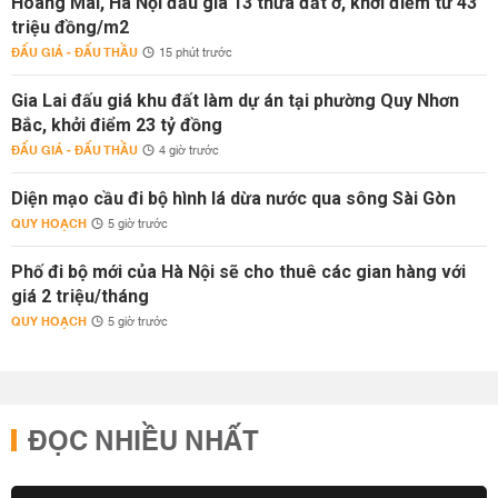
Hoàng Mai, Hà Nội đấu giá 13 thửa đất ở, khởi điểm từ 43
triệu đồng/m2
ĐẤU GIÁ - ĐẤU THẦU
15 phút trước
Gia Lai đấu giá khu đất làm dự án tại phường Quy Nhơn
Bắc, khởi điểm 23 tỷ đồng
ĐẤU GIÁ - ĐẤU THẦU
4 giờ trước
Diện mạo cầu đi bộ hình lá dừa nước qua sông Sài Gòn
QUY HOẠCH
5 giờ trước
Phố đi bộ mới của Hà Nội sẽ cho thuê các gian hàng với
giá 2 triệu/tháng
QUY HOẠCH
5 giờ trước
ĐỌC NHIỀU NHẤT