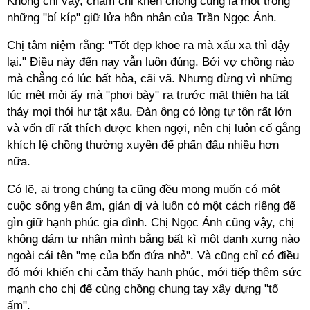
Không chỉ vậy, chăm chỉ khen chồng cũng là một trong
những "bí kíp" giữ lửa hôn nhân của Trần Ngọc Ánh.
Chị tâm niệm rằng: "Tốt đẹp khoe ra mà xấu xa thì đậy
lại." Điều này đến nay vẫn luôn đúng. Bởi vợ chồng nào
mà chẳng có lúc bất hòa, cãi vã. Nhưng đừng vì những
lúc mệt mỏi ấy mà "phơi bày" ra trước mặt thiên hạ tất
thảy mọi thói hư tật xấu. Đàn ông có lòng tự tôn rất lớn
và vốn dĩ rất thích được khen ngợi, nên chị luôn cố gắng
khích lệ chồng thường xuyên để phấn đấu nhiều hơn
nữa.
Có lẽ, ai trong chúng ta cũng đều mong muốn có một
cuộc sống yên ấm, giản dị và luôn có một cách riêng để
gìn giữ hạnh phúc gia đình. Chị Ngọc Ánh cũng vậy, chị
không dám tự nhận mình bằng bất kì một danh xưng nào
ngoài cái tên "mẹ của bốn đứa nhỏ". Và cũng chỉ có điều
đó mới khiến chị cảm thấy hạnh phúc, mới tiếp thêm sức
mạnh cho chị để cùng chồng chung tay xây dựng "tổ
ấm".