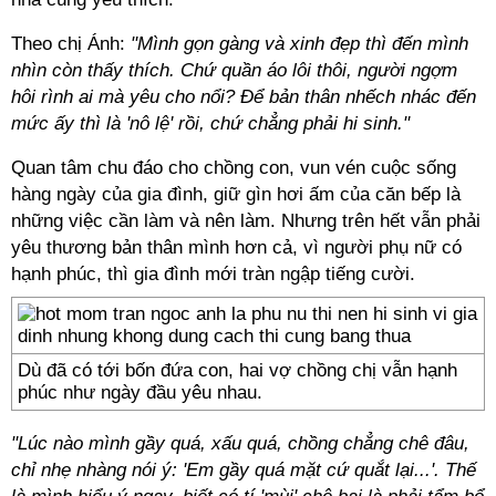
Theo chị Ánh:
"Mình gọn gàng và xinh đẹp thì đến mình
nhìn còn thấy thích. Chứ quần áo lôi thôi, người ngợm
hôi rình ai mà yêu cho nổi? Để bản thân nhếch nhác đến
mức ấy thì là 'nô lệ' rồi, chứ chẳng phải hi sinh."
Quan tâm chu đáo cho chồng con, vun vén cuộc sống
hàng ngày của gia đình, giữ gìn hơi ấm của căn bếp là
những việc cần làm và nên làm. Nhưng trên hết vẫn phải
yêu thương bản thân mình hơn cả, vì người phụ nữ có
hạnh phúc, thì gia đình mới tràn ngập tiếng cười.
Dù đã có tới bốn đứa con, hai vợ chồng chị vẫn hạnh
phúc như ngày đầu yêu nhau.
"Lúc nào mình gầy quá, xấu quá, chồng chẳng chê đâu,
chỉ nhẹ nhàng nói ý: 'Em gầy quá mặt cứ quắt lại...'. Thế