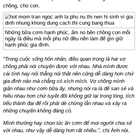
chồng, cho con.
Những bữa cơm hạnh phúc, ấm no bên chồng con mỗi
ngày là điều mà mỗi phụ nữ đều nên làm để gìn giữ
hạnh phúc gia đình.
"Trong cuộc sống hôn nhân, điều quan trọng là hai vợ
chồng phải nói chuyện được với nhau. Nhà mình được
cái tính hay nói thẳng nói thật nên cũng dễ dàng hơn chứ
gia đình nào mà chẳng có xích mích. Vợ chồng mình
giận nhau như cơm bữa ấy, nhưng nói ra là để san sẻ và
hiểu nhau hơn chứ tuyệt đối không giữ lại trong lòng, tích
tiểu thành đại để rồi phải dè chừng lẫn nhau và xảy ra
những chuyện không đáng có.
Mình thường hay chọn lúc ăn cơm để mọi người chia sẻ
với nhau, như vậy dễ dàng hơn rất nhiều.",
chị Ánh nói.