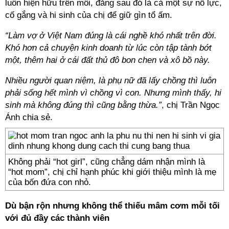
luôn hiện hữu trên môi, đằng sau đó là cả một sự nỗ lực,
cố gắng và hi sinh của chị để giữ gìn tổ ấm.
“Làm vợ ở Việt Nam đúng là cái nghề khó nhất trên đời.
Khó hơn cả chuyện kinh doanh từ lúc còn tập tành bớt
một, thêm hai ở cái đất thủ đô bon chen và xô bồ này.
Nhiều người quan niệm, là phụ nữ đã lấy chồng thì luôn
phải sống hết mình vì chồng vì con. Nhưng mình thấy, hi
sinh mà không đúng thì cũng bằng thừa.”
, chị Trần Ngọc
Ánh chia sẻ.
Không phải “hot girl”, cũng chẳng dám nhận mình là
“hot mom”, chị chỉ hạnh phúc khi giới thiệu mình là mẹ
của bốn đứa con nhỏ.
Dù bận rộn nhưng không thể thiếu mâm cơm mỗi tối
với đủ đầy các thành viên