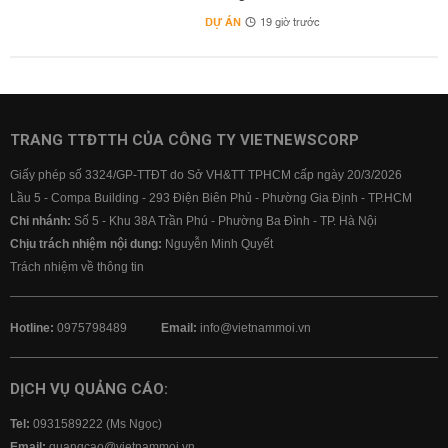
DỰ ÁN
19 giờ trước
TRANG TTĐTTH CỦA CÔNG TY VIETNEWSCORP
Giấy phép số 3324/GP-TTĐT do Sở VH&TT TPHCM cấp ngày 20/3/2026
Lầu 5 - Compa Building - 293 Điện Biên Phủ - Phường Gia Định - TP.HCM
Chi nhánh:
Số 5 - Khu 38A Trần Phú - Phường Ba Đình - TP. Hà Nội
Chịu trách nhiệm nội dung:
Nguyễn Minh Quyết
Trách nhiệm về thông tin
Hotline:
0975798489
Email:
info@vietnammoi.vn
DỊCH VỤ QUẢNG CÁO:
Tel:
0931589222 (Ms Ngọc)
Email:
quangcao@vietnammoi.vn