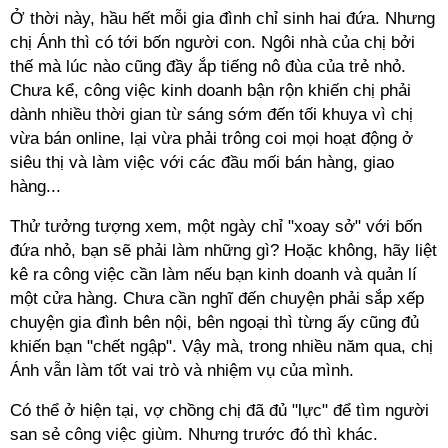
Ở thời này, hầu hết mỗi gia đình chỉ sinh hai đứa. Nhưng
chị Ánh thì có tới bốn người con. Ngôi nhà của chị bởi
thế mà lúc nào cũng đầy ắp tiếng nô đùa của trẻ nhỏ.
Chưa kể, công việc kinh doanh bận rộn khiến chị phải
dành nhiều thời gian từ sáng sớm đến tối khuya vì chị
vừa bán online, lại vừa phải trông coi mọi hoạt động ở
siêu thị và làm việc với các đầu mối bán hàng, giao
hàng...
Thử tưởng tượng xem, một ngày chỉ "xoay sở" với bốn
đứa nhỏ, bạn sẽ phải làm những gì? Hoặc không, hãy liệt
kê ra công việc cần làm nếu bạn kinh doanh và quản lí
một cửa hàng. Chưa cần nghĩ đến chuyện phải sắp xếp
chuyện gia đình bên nội, bên ngoại thì từng ấy cũng đủ
khiến bạn "chết ngập". Vậy mà, trong nhiều năm qua, chị
Ánh vẫn làm tốt vai trò và nhiệm vụ của mình.
Có thể ở hiện tại, vợ chồng chị đã đủ "lực" để tìm người
san sẻ công việc giùm. Nhưng trước đó thì khác.