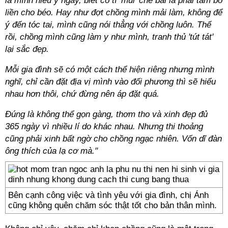
là mình hiểu ý ngay, biết có tí 'mùi' chê bai là phải tẩm bổ
liền cho béo. Hay như đợt chồng mình mải làm, không để
ý đến tóc tai, mình cũng nói thẳng với chồng luôn. Thế
rồi, chồng mình cũng làm y như mình, tranh thủ 'tút tát'
lại sắc đẹp.
Mỗi gia đình sẽ có một cách thể hiện riêng nhưng mình
nghĩ, chỉ cần đặt địa vị mình vào đối phương thì sẽ hiểu
nhau hơn thôi, chứ đừng nên áp đặt quá.
Đúng là không thể gọn gàng, thơm tho và xinh đẹp đủ
365 ngày vì nhiều lí do khác nhau. Nhưng thi thoảng
cũng phải xinh bất ngờ cho chồng ngạc nhiên. Vốn dĩ đàn
ông thích của lạ cơ mà."
Bên cạnh công việc và tình yêu với gia đình, chị Ánh
cũng không quên chăm sóc thật tốt cho bản thân mình.