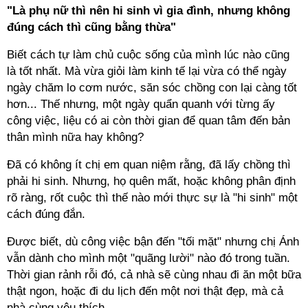
"Là phụ nữ thì nên hi sinh vì gia đình, nhưng không
đúng cách thì cũng bằng thừa"
Biết cách tự làm chủ cuộc sống của mình lúc nào cũng
là tốt nhất. Mà vừa giỏi làm kinh tế lại vừa có thể ngày
ngày chăm lo cơm nước, săn sóc chồng con lại càng tốt
hơn... Thế nhưng, một ngày quẩn quanh với từng ấy
công việc, liệu có ai còn thời gian để quan tâm đến bản
thân mình nữa hay không?
Đã có không ít chị em quan niệm rằng, đã lấy chồng thì
phải hi sinh. Nhưng, họ quên mất, hoặc không phân định
rõ ràng, rốt cuộc thì thế nào mới thực sự là "hi sinh" một
cách đúng đắn.
Được biết, dù công việc bận đến "tối mặt" nhưng chị Ánh
vẫn dành cho mình một "quãng lười" nào đó trong tuần.
Thời gian rảnh rỗi đó, cả nhà sẽ cùng nhau đi ăn một bữa
thật ngon, hoặc đi du lịch đến một nơi thật đẹp, mà cả
nhà cùng yêu thích.