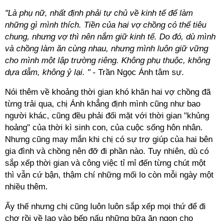
"Là phụ nữ, nhất định phải tự chủ về kinh tế để làm
những gì mình thích. Tiền của hai vợ chồng có thể tiêu
chung, nhưng vợ thì nên nắm giữ kinh tế. Do đó, dù mình
và chồng làm ăn cùng nhau, nhưng mình luôn giữ vững
cho mình một lập trường riêng. Không phụ thuộc, không
dựa dẫm, không ỷ lại. "
- Trần Ngọc Ánh tâm sự.
Nói thêm về khoảng thời gian khó khăn hai vợ chồng đã
từng trải qua, chị Ánh khẳng định mình cũng như bao
người khác, cũng đều phải đối mặt với thời gian "khủng
hoảng" của thời kì sinh con, của cuộc sống hôn nhân.
Nhưng cũng may mắn khi chị có sự trợ giúp của hai bên
gia đình và chồng nên đỡ đi phần nào. Tuy nhiên, dù có
sắp xếp thời gian và công việc tỉ mỉ đến từng chút một
thì vẫn cứ bận, thậm chí những mối lo còn mỗi ngày một
nhiều thêm.
Ấy thế nhưng chị cũng luôn luôn sắp xếp mọi thứ để đi
chợ rồi về lao vào bếp nấu những bữa ăn ngon cho