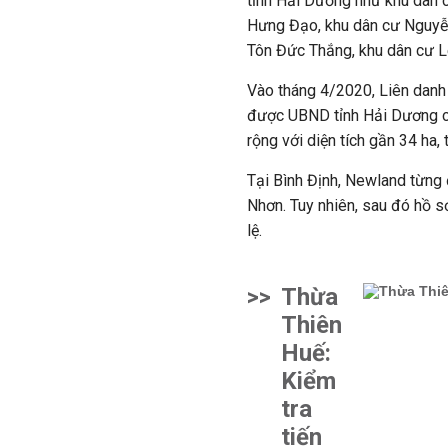
tỉnh Hải Dương như khu dân 
Hưng Đạo, khu dân cư Nguyễ
Tôn Đức Thắng, khu dân cư L
Vào tháng 4/2020, Liên dan
được UBND tỉnh Hải Dương ch
rộng với diện tích gần 34 ha,
Tại Bình Định, Newland từng 
Nhơn. Tuy nhiên, sau đó hồ 
lệ.
>>
Thừa
Thiên
Huế:
Kiểm
tra
tiến