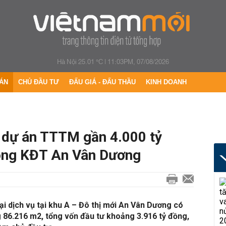
Hà Nội 25.01 °C
|
11:03PM, 07/08/2026
ÁN
CHỦ ĐẦU TƯ
ĐẤU GIÁ - ĐẤU THẦU
KINH DOANH
 dự án TTTM gần 4.000 tỷ
ong KĐT An Vân Dương
 dịch vụ tại khu A – Đô thị mới An Vân Dương có
 86.216 m2, tổng vốn đầu tư khoảng 3.916 tỷ đồng,