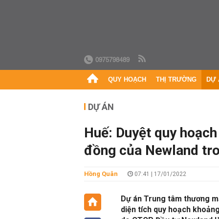
0975798489
QUY HOẠCH
THỊ TRƯỜNG
DỰ 
DỰ ÁN
Huế: Duyệt quy hoạch
đồng của Newland tr
Hồng Quân
07:41 | 17/01/2022
Dự án Trung tâm thương mại
diện tích quy hoạch khoảng