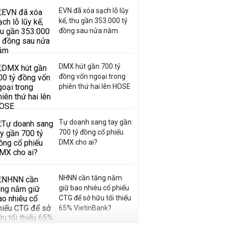
EVN đã xóa sạch lỗ lũy
kế, thu gần 353.000 tỷ
đồng sau nửa năm
DMX hút gần 700 tỷ
đồng vốn ngoại trong
phiên thứ hai lên HOSE
Tự doanh sang tay gần
700 tỷ đồng cổ phiếu
DMX cho ai?
NHNN cần tăng nắm
giữ bao nhiêu cổ phiếu
CTG để sở hữu tối thiểu
65% VietinBank?