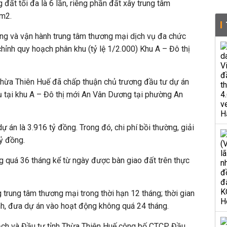
đất tối đa là 6 lần, riêng phần đất xây trung tâm
 m2.
ựng và vận hành trung tâm thương mại dịch vụ đa chức
chỉnh quy hoạch phân khu (tỷ lệ 1/2.000) Khu A – Đô thị
Thừa Thiên Huế đã chấp thuận chủ trương đầu tư dự án
ụ tại khu A – Đô thị mới An Vân Dương tại phường An
dự án là 3.916 tỷ đồng. Trong đó, chi phí bồi thường, giải
ỷ đồng.
g quá 36 tháng kể từ ngày được bàn giao đất trên thực
 trung tâm thương mại trong thời hạn 12 tháng; thời gian
nh, đưa dự án vào hoạt động không quá 24 tháng.
ạch và Đầu tư tỉnh Thừa Thiên Huế công bố CTCP Đầu