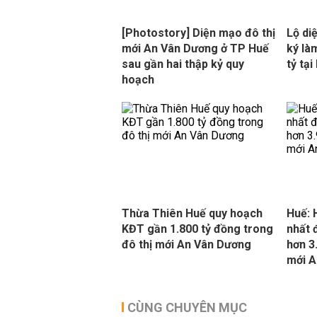
[Photostory] Diện mạo đô thị
Lộ di
mới An Vân Dương ở TP Huế
ký là
sau gần hai thập kỷ quy
tỷ tạ
hoạch
Thừa Thiên Huế quy hoạch
Huế: 
KĐT gần 1.800 tỷ đồng trong
nhất 
đô thị mới An Vân Dương
hơn 3
mới A
CÙNG CHUYÊN MỤC