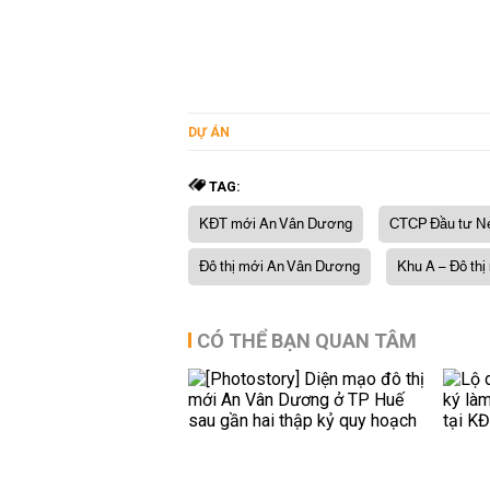
DỰ ÁN
TAG:
KĐT mới An Vân Dương
CTCP Đầu tư N
Đô thị mới An Vân Dương
Khu A – Đô th
CÓ THỂ BẠN QUAN TÂM