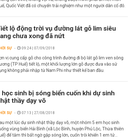
uế, Quốc Việt đã có chuyến trải nghiệm như một người dân cố đô.
iết lộ động trời vụ đường lát gỗ lim siêu
ang chưa xong đã nứt
HỜI SỰ
09:24 | 07/09/2018
ơn vị cung cấp gỗ cho công trình đường đi bộ lát gỗ lim ven sông
ương (TP Huế) tiết lộ, một khối lượng lớn gỗ được đưa vào sử
ụng không phải nhập từ Nam Phi như thiết kế ban đầu.
 học sinh bị sóng biển cuốn khi dự sinh
hật thầy dạy võ
HỜI SỰ
07:13 | 27/08/2018
au một lúc dự sinh nhật thầy dạy võ, một nhóm 5 em học sinh
uống vùng biển Hải Bình (xã Lộc Bình, huyện Phú Lộc, Thừa thiên
uế) để tắm thì bất ngờ gặp sóng lớn, cuốn trôi khiến 1 em tử...