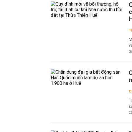
Q
c
T
M
v
b
C
m
C
T
s
c