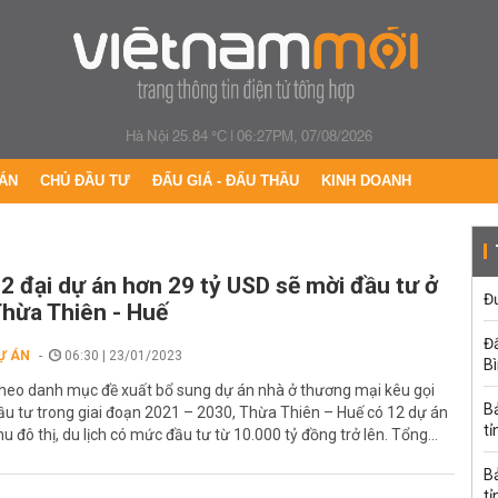
Hà Nội 25.84 °C
|
06:27PM, 07/08/2026
ÁN
CHỦ ĐẦU TƯ
ĐẤU GIÁ - ĐẤU THẦU
KINH DOANH
2 đại dự án hơn 29 tỷ USD sẽ mời đầu tư ở
Đư
hừa Thiên - Huế
Đấ
Ự ÁN
06:30 | 23/01/2023
B
heo danh mục đề xuất bổ sung dự án nhà ở thương mại kêu gọi
B
ầu tư trong giai đoạn 2021 – 2030, Thừa Thiên – Huế có 12 dự án
tỉ
hu đô thị, du lịch có mức đầu tư từ 10.000 tỷ đồng trở lên. Tổng...
B
tỉ