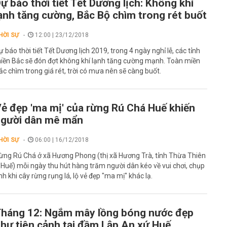
ự báo thời tiết Tết Dương lịch: Không khí
ạnh tăng cường, Bắc Bộ chìm trong rét buốt
HỜI SỰ
12:00 | 23/12/2018
ự báo thời tiết Tết Dương lịch 2019, trong 4 ngày nghỉ lễ, các tỉnh
iền Bắc sẽ đón đợt không khí lạnh tăng cường mạnh. Toàn miền
ắc chìm trong giá rét, trời có mưa nên sẽ càng buốt.
ẻ đẹp 'ma mị' của rừng Rú Chá Huế khiến
gười dân mê mẩn
HỜI SỰ
06:00 | 16/12/2018
ừng Rú Chá ở xã Hương Phong (thị xã Hương Trà, tỉnh Thừa Thiên
 Huế) mỗi ngày thu hút hàng trăm người dân kéo về vui chơi, chụp
nh khi cây rừng rụng lá, lộ vẻ đẹp "ma mị" khác lạ.
háng 12: Ngắm mây lồng bóng nước đẹp
hư tiên cảnh tại đầm Lập An xứ Huế