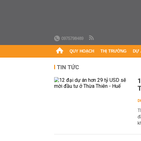
0975798489
QUY HOẠCH
THỊ TRƯỜNG
DỰ 
TIN TỨC
1
T
D
T
đ
k