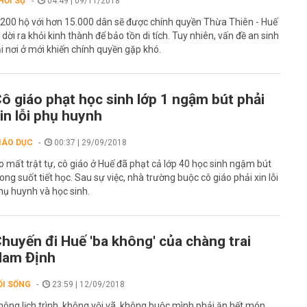
HỜI SỰ
04:49 | 09/11/2018
.200 hộ với hơn 15.000 dân sẽ được chính quyền Thừa Thiên - Huế
i dời ra khỏi kinh thành để bảo tồn di tích. Tuy nhiên, vấn đề an sinh
ại nơi ở mới khiến chính quyền gặp khó.
ô giáo phạt học sinh lớp 1 ngậm bút phải
in lỗi phụ huynh
IÁO DỤC
00:37 | 29/09/2018
o mất trật tự, cô giáo ở Huế đã phạt cả lớp 40 học sinh ngậm bút
rong suốt tiết học. Sau sự việc, nhà trường buộc cô giáo phải xin lỗi
hụ huynh và học sinh.
huyến đi Huế 'ba không' của chàng trai
Nam Định
ỐI SỐNG
23:59 | 12/09/2018
hông lịch trình, không vội vã, không buộc mình phải ăn hết món