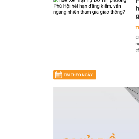
H
h
g
T
C
n
c
TÌM THEO NGÀY