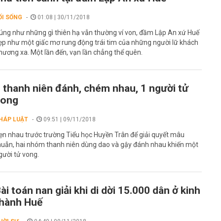
ỐI SỐNG
01:08 | 30/11/2018
úng như những gì thiên hạ vẫn thường ví von, đầm Lập An xứ Huế
ẹp như một giấc mơ rung động trái tim của những người lữ khách
hương xa. Một lần đến, vạn lần chẳng thể quên.
 thanh niên đánh, chém nhau, 1 người tử
vong
HÁP LUẬT
09:51 | 09/11/2018
ẹn nhau trước trường Tiểu học Huyền Trân để giải quyết mâu
huẫn, hai nhóm thanh niên dùng dao và gậy đánh nhau khiến một
gười tử vong.
ài toán nan giải khi di dời 15.000 dân ở kinh
hành Huế