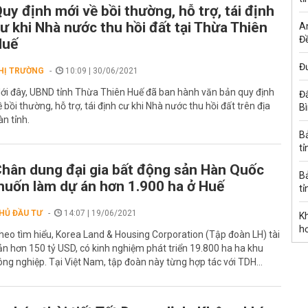
uy định mới về bồi thường, hỗ trợ, tái định
ư khi Nhà nước thu hồi đất tại Thừa Thiên
A
Đề
Huế
Đư
HỊ TRƯỜNG
10:09 | 30/06/2021
ới đây, UBND tỉnh Thừa Thiên Huế đã ban hành văn bản quy định
Đấ
ề bồi thường, hỗ trợ, tái định cư khi Nhà nước thu hồi đất trên địa
B
àn tỉnh.
B
tỉ
hân dung đại gia bất động sản Hàn Quốc
B
uốn làm dự án hơn 1.900 ha ở Huế
tỉ
HỦ ĐẦU TƯ
14:07 | 19/06/2021
K
h
heo tìm hiểu, Korea Land & Housing Corporation (Tập đoàn LH) tài
ản hơn 150 tỷ USD, có kinh nghiệm phát triển 19.800 ha ha khu
ông nghiệp. Tại Việt Nam, tập đoàn này từng hợp tác với TDH...