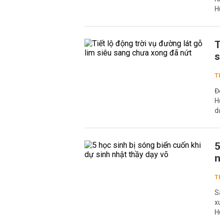
H
T
s
T
Đ
H
d
5
n
T
S
x
H