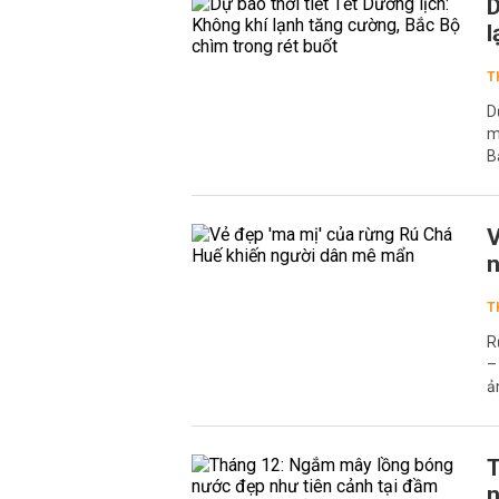
D
l
T
D
m
B
V
n
T
R
–
ả
T
n