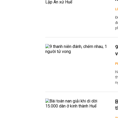
L
Đ
đ
p
9
P
H
t
n
B
t