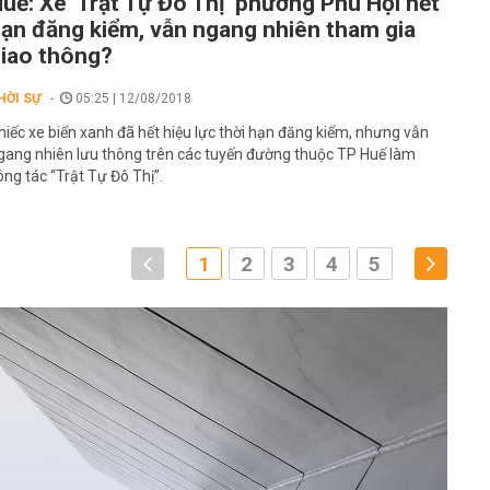
uế: Xe 'Trật Tự Đô Thị' phường Phú Hội hết
ạn đăng kiểm, vẫn ngang nhiên tham gia
iao thông?
HỜI SỰ
05:25 | 12/08/2018
hiếc xe biển xanh đã hết hiệu lực thời hạn đăng kiểm, nhưng vẫn
gang nhiên lưu thông trên các tuyến đường thuộc TP Huế làm
ông tác “Trật Tự Đô Thị”.
1
2
3
4
5