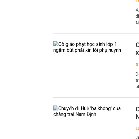
T
4
d
t
C
x
G
D
t
p
C
L
K