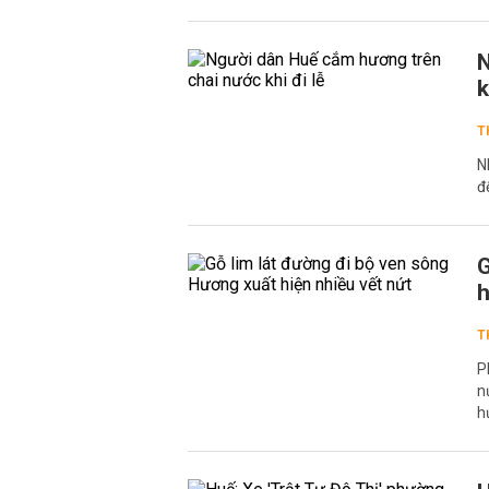
N
k
T
N
đ
G
h
T
P
n
h