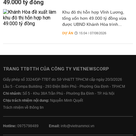
49.000 tỷ đồng
Khu đô thị hỗn hợp Vĩnh Lương,
tổng vốn hơn 49.000 tỷ đồng vừa
được UBND Khánh Hòa trình...
DỰ ÁN
15:04 | 07/08/2026
TRANG TTĐTTH CỦA CÔNG TY VIETNEWSCORP
Giấy phép số 3324/GP-TTĐT do Sở VH&TT TPHCM cấp ngày 20/3/2026
Lầu 5 - Compa Building - 293 Điện Biên Phủ - Phường Gia Định - TP.HCM
Chi nhánh:
Số 5 - Khu 38A Trần Phú - Phường Ba Đình - TP. Hà Nội
Chịu trách nhiệm nội dung:
Nguyễn Minh Quyết
Trách nhiệm về thông tin
Hotline:
0975798489
Email:
info@vietnammoi.vn