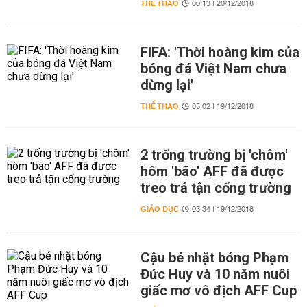
THỂ THAO
00:13 | 20/12/2018
FIFA: 'Thời hoàng kim của
bóng đá Việt Nam chưa
dừng lại'
THỂ THAO
05:02 | 19/12/2018
2 trống trường bị 'chôm'
hôm 'bão' AFF đã được
treo trả tận cổng trường
GIÁO DỤC
03:34 | 19/12/2018
Cậu bé nhặt bóng Phạm
Đức Huy và 10 năm nuôi
giấc mơ vô địch AFF Cup