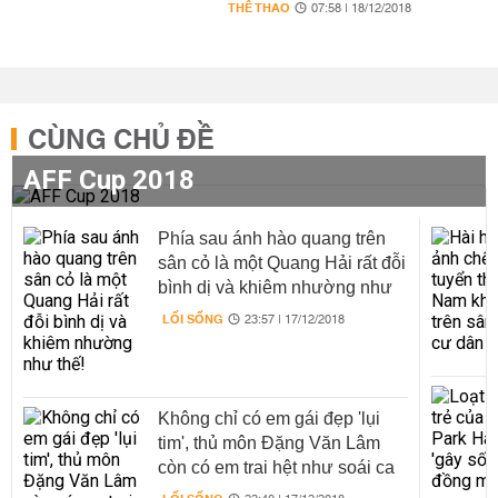
THỂ THAO
07:58 | 18/12/2018
CÙNG CHỦ ĐỀ
AFF Cup 2018
Phía sau ánh hào quang trên
sân cỏ là một Quang Hải rất đỗi
bình dị và khiêm nhường như
thế!
LỐI SỐNG
23:57 | 17/12/2018
Không chỉ có em gái đẹp 'lụi
tim', thủ môn Đặng Văn Lâm
còn có em trai hệt như soái ca
đời thực