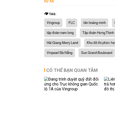
DỰ ÁN
TAG:
Vingroup
FLC
tân hoàng minh
tập đoàn nam long
Tập đoàn Hưng Thịnh
Hải Giang Merry Land
Khu đô thị phức h
Vinpearl Đà Nẵng
Sun Grand Boulevard
CÓ THỂ BẠN QUAN TÂM