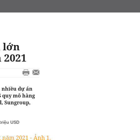
 lớn
m 2021
, nhiều dự án
ĐS quy mô hàng
d, Sungroup,
triệu USD