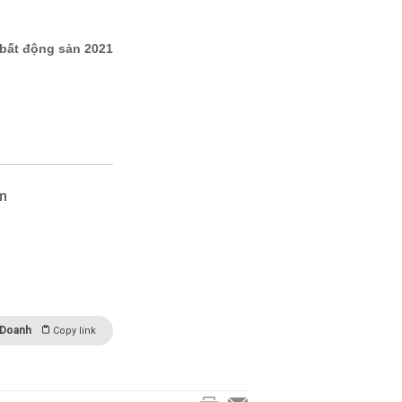
ăm
 Doanh
Copy link