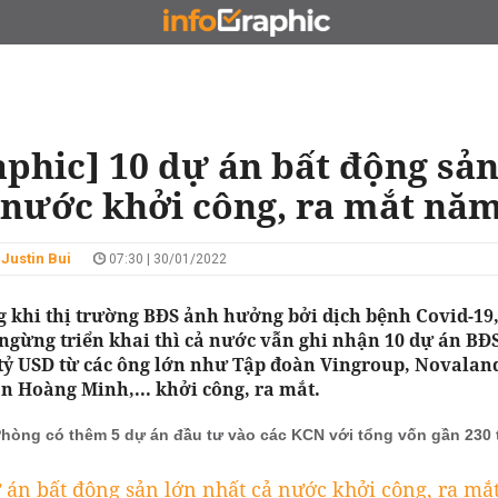
N
CHỦ ĐẦU TƯ
ĐẤU GIÁ - ĐẤU THẦU
KINH DOANH
aphic] 10 dự án bất động sản
 nước khởi công, ra mắt nă
 Justin Bui
07:30 | 30/01/2022
g khi thị trường BĐS ảnh hưởng bởi dịch bệnh Covid-19
 ngừng triển khai thì cả nước vẫn ghi nhận 10 dự án B
tỷ USD từ các ông lớn như Tập đoàn Vingroup, Novalan
n Hoàng Minh,... khởi công, ra mắt.
Phòng có thêm 5 dự án đầu tư vào các KCN với tổng vốn gần 230 