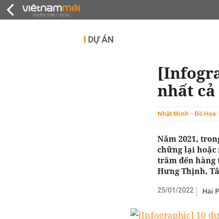
QUY HOẠCH
THỊ TRƯỜNG
DỰ Á
DỰ ÁN
[Infogr
nhất cả
Nhật Minh - Đồ Họa:
Năm 2021, tron
chững lại hoặc
trăm đến hàng 
Hưng Thịnh, Tâ
25/01/2022
Hải 