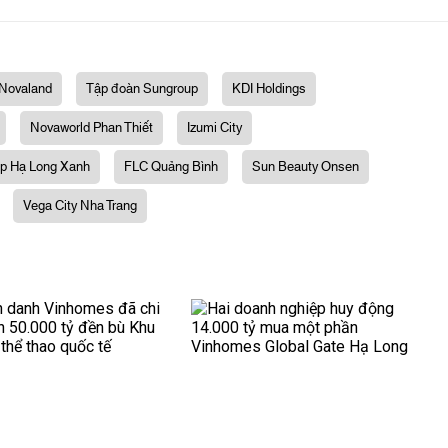
Novaland
Tập đoàn Sungroup
KDI Holdings
Novaworld Phan Thiết
Izumi City
ợp Hạ Long Xanh
FLC Quảng Bình
Sun Beauty Onsen
Vega City Nha Trang