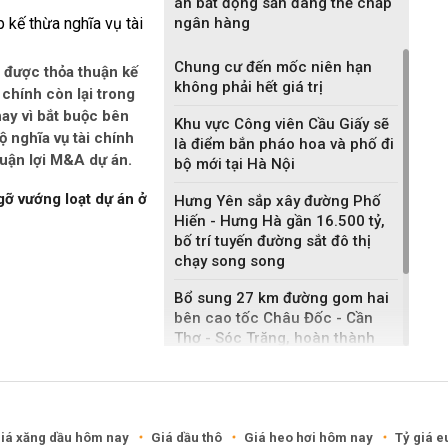
án bất động sản đang thế chấp
ngân hàng
Chung cư đến mốc niên hạn
 được thỏa thuận kế
không phải hết giá trị
i chính còn lại trong
ay vì bắt buộc bên
Khu vực Công viên Cầu Giấy sẽ
 nghĩa vụ tài chính
là điểm bắn pháo hoa và phố đi
huận lợi M&A dự án.
bộ mới tại Hà Nội
gỡ vướng loạt dự án ở
Hưng Yên sắp xây đường Phố
Hiến - Hưng Hà gần 16.500 tỷ,
bố trí tuyến đường sắt đô thị
chạy song song
Bổ sung 27 km đường gom hai
bên cao tốc Châu Đốc - Cần
Thơ - Sóc Trăng, hoàn thành
sau một năm
Khánh Hòa đề xuất làm khu đô
thị hỗn hợp hơn 49.000 tỷ đồng
iá xăng dầu hôm nay
Giá dầu thô
Giá heo hơi hôm nay
Tỷ giá e