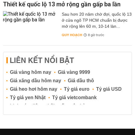
Thiết kế quốc lộ 13 mở rộng gần gấp ba lần
Sau hơn 20 năm chờ đợi, quốc lộ 13
ở cửa ngõ TP HCM chuẩn bị được
mở rộng lên 60 m, 10-14 làn...
QUY HOẠCH
8 giờ trước
LIÊN KẾT NỔI BẬT
Giá vàng hôm nay
Giá vàng 9999
Giá xăng dầu hôm nay
Giá dầu thô
Giá heo hơi hôm nay
Tỷ giá euro
Tỷ giá USD
Tỷ giá yen Nhật
Tỷ giá vietcombank
Lịch cúp điện
Lãi suất ngân hàng
Lãi suất tiết kiệm
Lãi suất tiền gửi
Lãi suất ngân hàng Agribank
Lãi suất ngân hàng Sacombank