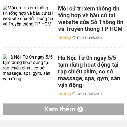
Mời cử tri xem thông tin
tổng hợp về bầu cử tại
website của Sở Thông tin
và Truyền thông TP HCM
THỜI SỰ
17:13 | 21/05/2021
Hà Nội: Từ 0h ngày 5/5
tạm dừng hoạt động tại
rạp chiếu phim, cơ sở
massage, spa, gym, sân
vận động
THỜI SỰ
20:04 | 04/05/2021
Xem thêm