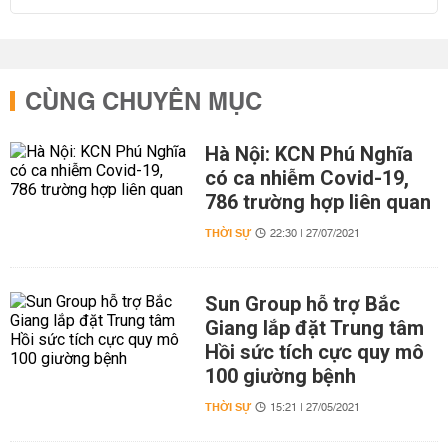
CÙNG CHUYÊN MỤC
Hà Nội: KCN Phú Nghĩa
có ca nhiễm Covid-19,
786 trường hợp liên quan
THỜI SỰ
22:30 | 27/07/2021
Sun Group hỗ trợ Bắc
Giang lắp đặt Trung tâm
Hồi sức tích cực quy mô
100 giường bệnh
THỜI SỰ
15:21 | 27/05/2021