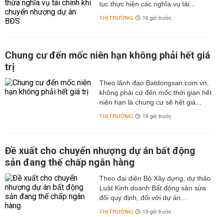
tục thực hiện các nghĩa vụ tài...
THỊ TRƯỜNG
16 giờ trước
Chung cư đến mốc niên hạn không phải hết giá
trị
Theo lãnh đạo Batdongsan.com.vn,
không phải cứ đến mốc thời gian hết
niên hạn là chung cư sẽ hết giá...
THỊ TRƯỜNG
19 giờ trước
Đề xuất cho chuyển nhượng dự án bất động
sản đang thế chấp ngân hàng
Theo đại diện Bộ Xây dựng, dự thảo
Luật Kinh doanh Bất động sản sửa
đổi quy định, đối với dự án...
THỊ TRƯỜNG
19 giờ trước