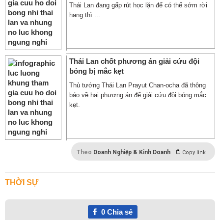
Thái Lan đang gấp rút học lặn để có thể sớm rời
hang thì ...
Thái Lan chốt phương án giải cứu đội
bóng bị mắc kẹt
Thủ tướng Thái Lan Prayut Chan-ocha đã thông
báo về hai phương án để giải cứu đội bóng mắc
kẹt.
Theo
Doanh Nghiệp & Kinh Doanh
Copy link
THỜI SỰ
0
Chia sẻ