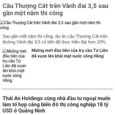
Cầu Thượng Cát trên Vành đai 3,5 sau
gần một năm thi công
Sau gần một năm thi công, dự án cầu Thượng Cát trên
đường Vành đai 3,5 có tiến độ thực hiện đạt hơn 10%.
Những mét đầu tiên của trụ cầu Tứ Liên
đã vươn lên khỏi mặt nước sông Hồng
Thái An Holdings cùng nhà đầu tư ngoại muốn
làm tổ hợp cảng biển đô thị công nghiệp 18 tỷ
USD ở Quảng Ninh