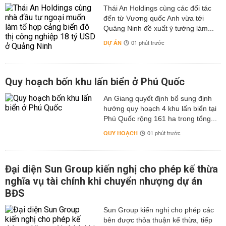
Thái An Holdings cùng các đối tác
đến từ Vương quốc Anh vừa tới
Quảng Ninh đề xuất ý tưởng làm...
DỰ ÁN
01 phút trước
Quy hoạch bốn khu lấn biển ở Phú Quốc
An Giang quyết định bổ sung định
hướng quy hoạch 4 khu lấn biển tại
Phú Quốc rộng 161 ha trong tổng...
QUY HOẠCH
01 phút trước
Đại diện Sun Group kiến nghị cho phép kế thừa
nghĩa vụ tài chính khi chuyển nhượng dự án
BĐS
Sun Group kiến nghị cho phép các
bên được thỏa thuận kế thừa, tiếp