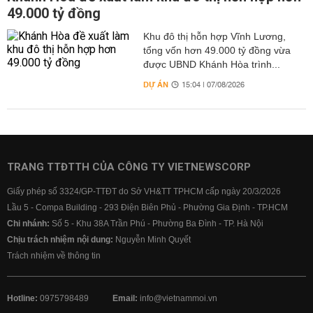
49.000 tỷ đồng
Khu đô thị hỗn hợp Vĩnh Lương,
tổng vốn hơn 49.000 tỷ đồng vừa
được UBND Khánh Hòa trình...
DỰ ÁN
15:04 | 07/08/2026
TRANG TTĐTTH CỦA CÔNG TY VIETNEWSCORP
Giấy phép số 3324/GP-TTĐT do Sở VH&TT TPHCM cấp ngày 20/3/2026
Lầu 5 - Compa Building - 293 Điện Biên Phủ - Phường Gia Định - TP.HCM
Chi nhánh:
Số 5 - Khu 38A Trần Phú - Phường Ba Đình - TP. Hà Nội
Chịu trách nhiệm nội dung:
Nguyễn Minh Quyết
Trách nhiệm về thông tin
Hotline:
0975798489
Email:
info@vietnammoi.vn