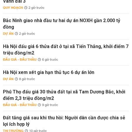
Vành đai 3
QUY HOẠCH
2 giờ trước
Bắc Ninh giao nhà đầu tư hai dự án NOXH gần 2.000 tỷ
đồng
DỰ ÁN
2 giờ trước
Hà Nội đấu giá 6 thửa đất ở tại xã Tiến Thắng, khởi điểm 7
triệu đồng/m2
ĐẤU GIÁ - ĐẤU THẦU
6 giờ trước
Hà Nội xem xét gia hạn thủ tục 6 dự án lớn
DỰ ÁN
8 giờ trước
Phú Thọ đấu giá 30 thửa đất tại xã Tam Dương Bắc, khởi
điểm 2,3 triệu đồng/m2
ĐẤU GIÁ - ĐẤU THẦU
9 giờ trước
Đất tăng giá sau khi thu hồi: Người dân cần được chia sẻ
lợi ích hợp lý
THỊ TRƯỜNG
10 giờ trước