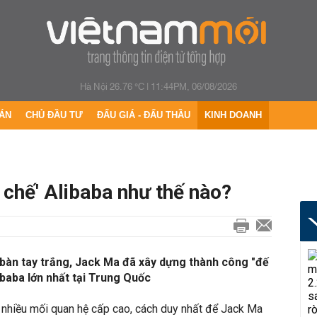
Hà Nội 26.76 °C
|
11:44PM, 06/08/2026
ÁN
CHỦ ĐẦU TƯ
ĐẤU GIÁ - ĐẤU THẦU
KINH DOANH
chế' Alibaba như thế nào?
 bàn tay trắng, Jack Ma đã xây dựng thành công "đế
ibaba lớn nhất tại Trung Quốc
 nhiều mối quan hệ cấp cao, cách duy nhất để Jack Ma