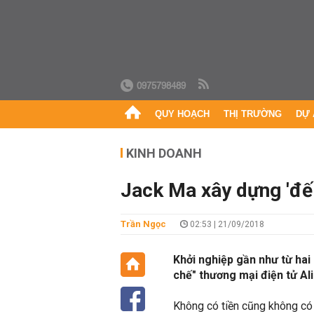
0975798489
QUY HOẠCH
THỊ TRƯỜNG
DỰ 
KINH DOANH
Jack Ma xây dựng 'đế 
Trần Ngọc
02:53 | 21/09/2018
Khởi nghiệp gần như từ hai
chế" thương mại điện tử Al
Không có tiền cũng không có