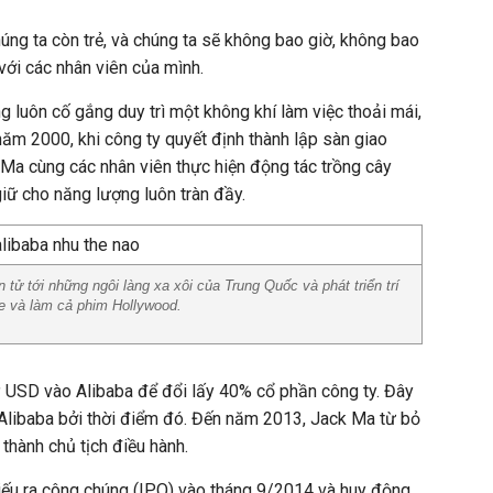
úng ta còn trẻ, và chúng ta sẽ không bao giờ, không bao
với các nhân viên của mình.
g luôn cố gắng duy trì một không khí làm việc thoải mái,
năm 2000, khi công ty quyết định thành lập sàn giao
 Ma cùng các nhân viên thực hiện động tác trồng cây
giữ cho năng lượng luôn tràn đầy.
tử tới những ngôi làng xa xôi của Trung Quốc và phát triển trí
e và làm cả phim Hollywood.
 USD vào Alibaba để đổi lấy 40% cổ phần công ty. Đây
ới Alibaba bởi thời điểm đó. Đến năm 2013, Jack Ma từ bỏ
 thành chủ tịch điều hành.
iếu ra công chúng (IPO) vào tháng 9/2014 và huy động