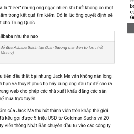
 là "beer" nhưng ông ngạc nhiên khi biết không có một
nằm trong kết quả tìm kiếm. Đó là lúc ông quyết định sẽ
et cho Trung Quốc.
để đưa Alibaba thành tập đoàn thương mại điện tử lớn nhất
N Money)
ầu tiên đều thất bại nhưng Jack Ma vẫn không nản lòng.
i bạn và thuyết phục họ hãy cùng ông đầu tư để cho ra
 trang web cho phép các nhà xuất khẩu đăng các sản
ể mua trực tuyến.
ắm của Jack Ma thu hút thành viên trên khắp thế giới.
đã kêu gọi được 5 triệu USD từ Goldman Sachs và 20
 ty viễn thông Nhật Bản chuyên đầu tư vào các công ty