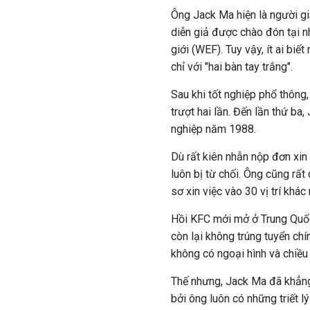
Ông Jack Ma hiện là người gi
diễn giả được chào đón tại n
giới (WEF). Tuy vậy, ít ai bi
chỉ với "hai bàn tay trắng".
Sau khi tốt nghiệp phổ thông
trượt hai lần. Đến lần thứ b
nghiệp năm 1988.
Dù rất kiên nhẫn nộp đơn xi
luôn bị từ chối. Ông cũng rất
sơ xin việc vào 30 vị trí khác
Hồi KFC mới mở ở Trung Quốc,
còn lại không trúng tuyển ch
không có ngoại hình và chiều
Thế nhưng, Jack Ma đã khẳng
bởi ông luôn có những triết l