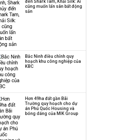
đến Shark Tam, Khải Silk: Ai
cũng muốn lấn sân bất động
Thị trường thường
sản
‘phất lên’ trong tháng 8,
nhóm ngành nào có
tiềm năng dẫn sóng?
Bắc Ninh điều chỉnh quy
hoạch khu công nghiệp của
KBC
Hơn 49ha đất gần Bãi
Trường quy hoạch cho dự
án Phú Quốc Housing và
bóng dáng của MIK Group