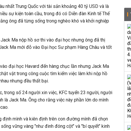
àu nhất Trung Quốc với tài sản khoảng 40 tỷ USD và là
hiều sự kiện toàn cầu, trong đó có Diễn đàn Kinh tế Thế
ết rằng ông đã từng sống trong nghèo khó và khởi nghiệp
, Jack Ma nộp hồ sơ thi vào đại học nhưng ông đã thị
a, Jack Ma mới đỗ vào Đại học Sư phạm Hàng Châu và tốt
n vào đại học Havard đến hàng chục lần nhưng Jack Ma
 chật vật trong công cuộc tìm kiếm việc làm khi nộp hồ
 nhau nhưng đều thất bại.
 trong số 24 người xin việc, KFC tuyển 23 người, người
ính là Jack Ma. Ông cho rằng việc này phần lớn do mình
 cao.
 định mình và kiên định trên con đường mình đã chọn
ý sống vững vàng "như đinh đóng cột" và "bí quyết" kinh