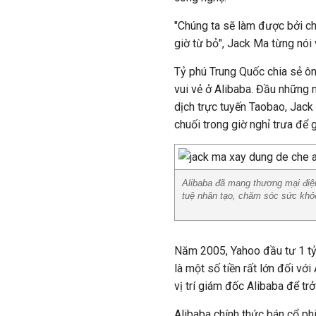
"Chúng ta sẽ làm được bởi ch
giờ từ bỏ", Jack Ma từng nói 
Tỷ phú Trung Quốc chia sẻ ôn
vui vẻ ở Alibaba. Đầu những 
dịch trực tuyến Taobao, Jack
chuối trong giờ nghỉ trưa để 
Alibaba đã mang thương mại điện 
tuệ nhân tạo, chăm sóc sức khỏ
Năm 2005, Yahoo đầu tư 1 tỷ
là một số tiền rất lớn đối v
vị trí giám đốc Alibaba để trở
Alibaba chính thức bán cổ ph