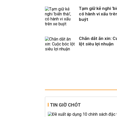
Tạm giữ kẻ nghi 'biế
có hành vi xấu trê
buýt
Chăn dắt ăn xin: 
lột siêu lợi nhuận
TIN GIỜ CHÓT