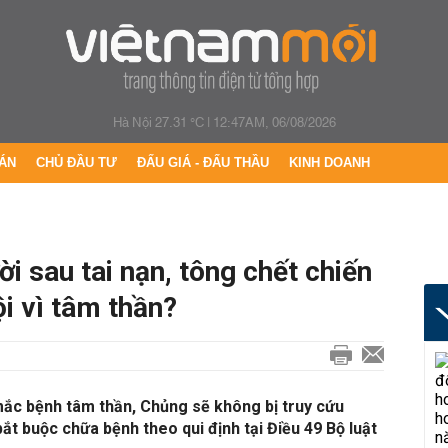
Hà Nội 27.31 °C
|
12:47AM, 06/08/2026
ÁN
CHỦ ĐẦU TƯ
ĐẤU GIÁ - ĐẤU THẦU
KINH DOANH
i sau tai nạn, tông chết chiến
ội vì tâm thần?
mắc bệnh tâm thần, Chủng sẽ không bị truy cứu
ắt buộc chữa bệnh theo qui định tại Điều 49 Bộ luật