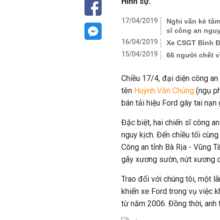
Hình sự.
17/04/2019
Nghi vấn kẻ tâm
sĩ công an nguy
16/04/2019
Xe CSGT Bình Đị
15/04/2019
66 người chết v
Chiều 17/4, đại diện công an 
tên
Huỳnh Văn Chủng
(ngụ ph
bán tải hiệu Ford gây tai nạn
Đặc biệt, hai chiến sĩ công a
nguy kịch. Đến chiều tối cù
Công an tỉnh Bà Rịa - Vũng T
gãy xương sườn, nứt xương 
Trao đổi với chúng tôi, một 
khiển xe Ford trong vụ việc 
từ năm 2006. Đồng thời, anh 