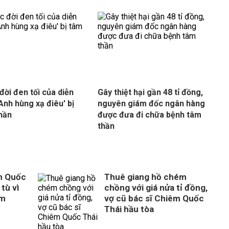
đời đen tối của diễn
Gây thiệt hại gần 48 tỉ đồng,
'Anh hùng xạ điêu' bị
nguyên giám đốc ngân hàng
hần
được đưa đi chữa bệnh tâm
thần
m Quốc
Thuê giang hồ chém
tù vì
chồng với giá nửa tỉ đồng,
ém
vợ cũ bác sĩ Chiêm Quốc
Thái hầu tòa