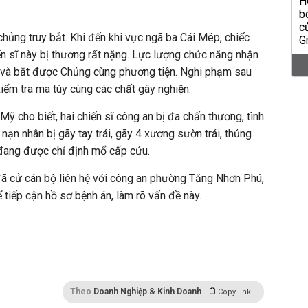
chủng truy bắt. Khi đến khi vực ngã ba Cái Mép, chiếc
iến sĩ này bị thương rất nặng. Lực lượng chức năng nhận
n và bắt được Chủng cùng phương tiện. Nghi phạm sau
kiểm tra ma túy cùng các chất gây nghiện.
ỹ cho biết, hai chiến sĩ công an bị đa chấn thương, tình
 nạn nhân bị gãy tay trái, gãy 4 xương sườn trái, thủng
đang được chỉ định mổ cấp cứu.
đã cử cán bộ liên hệ với công an phường Tăng Nhơn Phú,
 tiếp cận hồ sơ bệnh án, làm rõ vấn đề này.
Theo
Doanh Nghiệp & Kinh Doanh
Copy link