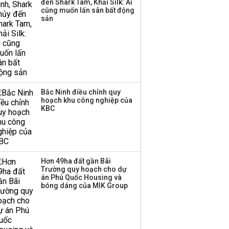
đến Shark Tam, Khải Silk: Ai
‘phất lên’ trong tháng 8,
cũng muốn lấn sân bất động
nhóm ngành nào có
sản
tiềm năng dẫn sóng?
Bắc Ninh điều chỉnh quy
hoạch khu công nghiệp của
KBC
Hơn 49ha đất gần Bãi
Trường quy hoạch cho dự
án Phú Quốc Housing và
bóng dáng của MIK Group