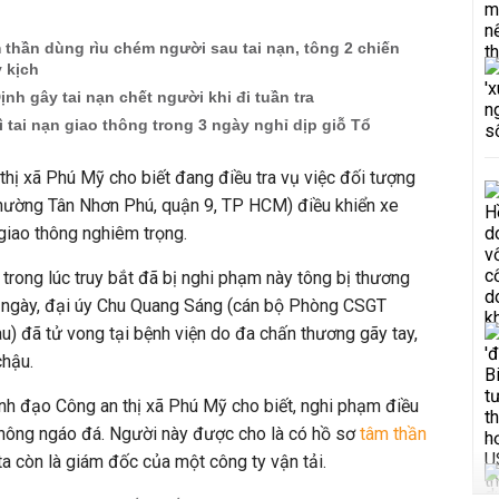
 thần dùng rìu chém người sau tai nạn, tông 2 chiến
 kịch
nh gây tai nạn chết người khi đi tuần tra
ì tai nạn giao thông trong 3 ngày nghỉ dịp giỗ Tổ
thị xã Phú Mỹ cho biết đang điều tra vụ việc đối tượng
ường Tân Nhơn Phú, quận 9, TP HCM) điều khiển xe
 giao thông nghiêm trọng.
n trong lúc truy bắt đã bị nghi phạm này tông bị thương
ng ngày, đại úy Chu Quang Sáng (cán bộ Phòng CSGT
àu) đã tử vong tại bệnh viện do đa chấn thương gãy tay,
chậu.
lãnh đạo Công an thị xã Phú Mỹ cho biết, nghi phạm điều
không ngáo đá. Người này được cho là có hồ sơ
tâm thần
ta còn là giám đốc của một công ty vận tải.