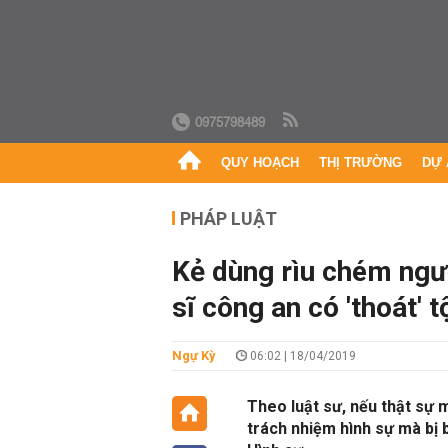
0975798489
QUY HOẠCH
THỊ TRƯỜNG
DỰ 
PHÁP LUẬT
Kẻ dùng rìu chém ngườ
sĩ công an có 'thoát' t
Ngự Kỳ
06:02 | 18/04/2019
Theo luật sư, nếu thật sự 
trách nhiệm hình sự mà bị b