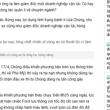
ư ông ta làm giám đốc một doanh nghiệp vận tải. Có hay
công tác quản lí về chuyên ngành?
c đứng sau, lợi dụng tình trạng bệnh lí của Chủng, cho
 xe cũng như giám đốc doanh nghiệp vận tải, hòng
hiến sĩ công an bị tông hư hỏng nặng.
 17/4, Chủng điều khiển phương tiện trên lưu thông trên
thị xã Phú Mỹ) thì xảy ra tai nạn nhưng không dừng lại
ổi chặn đầu xe thì bị Chủng dùng rìu tấn công gây
ều khiển phương tiện tháo chạy. Đến 8h35 cùng ngày, lực
t hiện chiếc Ford lưu thông với tốc độ rất cao nên ra
ng không chấp hành hiệu lệnh, vượt luôn cả đèn đỏ để