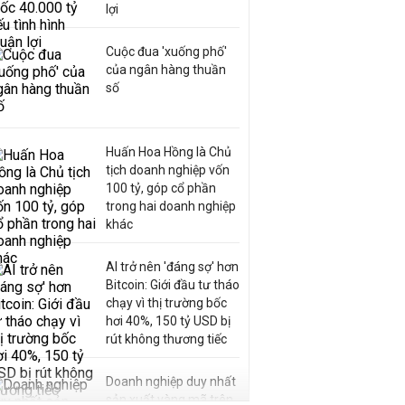
lợi
Cuộc đua 'xuống phố'
của ngân hàng thuần
số
Huấn Hoa Hồng là Chủ
tịch doanh nghiệp vốn
100 tỷ, góp cổ phần
trong hai doanh nghiệp
khác
AI trở nên 'đáng sợ' hơn
Bitcoin: Giới đầu tư tháo
chạy vì thị trường bốc
hơi 40%, 150 tỷ USD bị
rút không thương tiếc
Doanh nghiệp duy nhất
sản xuất vàng mã trên