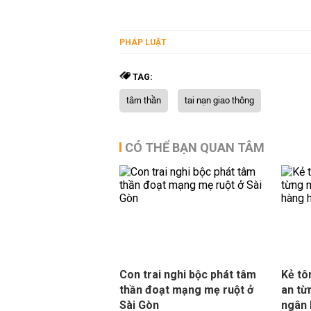
PHÁP LUẬT
TAG:
tâm thần
tai nạn giao thông
CÓ THỂ BẠN QUAN TÂM
Con trai nghi bộc phát tâm
Kẻ tô
thần đoạt mạng mẹ ruột ở
an từ
Sài Gòn
ngân 