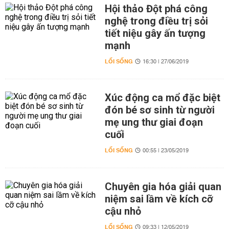
Hội thảo Đột phá công
nghệ trong điều trị sỏi
tiết niệu gây ấn tượng
mạnh
LỐI SỐNG
16:30 | 27/06/2019
Xúc động ca mổ đặc biệt
đón bé sơ sinh từ người
mẹ ung thư giai đoạn
cuối
LỐI SỐNG
00:55 | 23/05/2019
Chuyên gia hóa giải quan
niệm sai lầm về kích cỡ
cậu nhỏ
LỐI SỐNG
09:33 | 12/05/2019