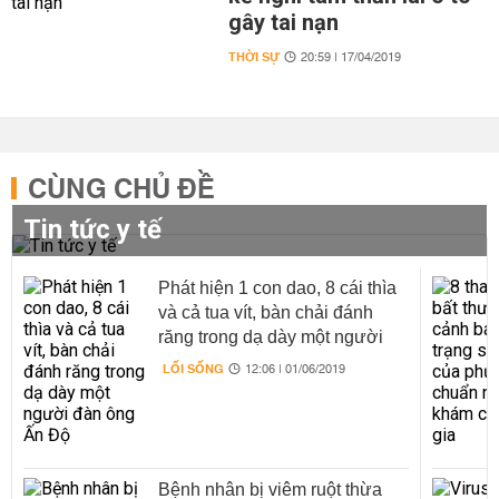
gây tai nạn
THỜI SỰ
20:59 | 17/04/2019
CÙNG CHỦ ĐỀ
Tin tức y tế
Phát hiện 1 con dao, 8 cái thìa
và cả tua vít, bàn chải đánh
răng trong dạ dày một người
đàn ông Ấn Độ
LỐI SỐNG
12:06 | 01/06/2019
Bệnh nhân bị viêm ruột thừa