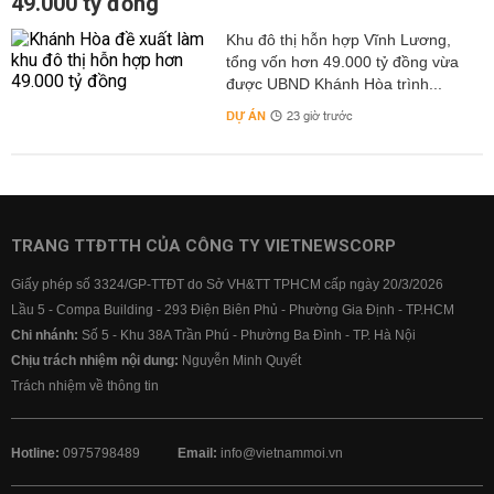
49.000 tỷ đồng
Khu đô thị hỗn hợp Vĩnh Lương,
tổng vốn hơn 49.000 tỷ đồng vừa
được UBND Khánh Hòa trình...
DỰ ÁN
23 giờ trước
TRANG TTĐTTH CỦA CÔNG TY VIETNEWSCORP
Giấy phép số 3324/GP-TTĐT do Sở VH&TT TPHCM cấp ngày 20/3/2026
Lầu 5 - Compa Building - 293 Điện Biên Phủ - Phường Gia Định - TP.HCM
Chi nhánh:
Số 5 - Khu 38A Trần Phú - Phường Ba Đình - TP. Hà Nội
Chịu trách nhiệm nội dung:
Nguyễn Minh Quyết
Trách nhiệm về thông tin
Hotline:
0975798489
Email:
info@vietnammoi.vn