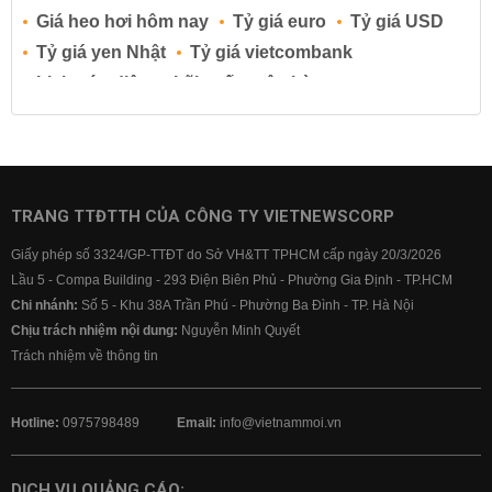
Giá heo hơi hôm nay
Tỷ giá euro
Tỷ giá USD
Tỷ giá yen Nhật
Tỷ giá vietcombank
Lịch cúp điện
Lãi suất ngân hàng
Lãi suất tiết kiệm
Lãi suất tiền gửi
Lãi suất ngân hàng Agribank
Lãi suất ngân hàng Sacombank
Lãi suất ngân hàng BIDV
TRANG TTĐTTH CỦA CÔNG TY VIETNEWSCORP
Lãi suất ngân hàng Vietinbank
Giấy phép số 3324/GP-TTĐT do Sở VH&TT TPHCM cấp ngày 20/3/2026
Lãi suất ngân hàng Vietcombank
Lầu 5 - Compa Building - 293 Điện Biên Phủ - Phường Gia Định - TP.HCM
Chi nhánh:
Số 5 - Khu 38A Trần Phú - Phường Ba Đình - TP. Hà Nội
Chịu trách nhiệm nội dung:
Nguyễn Minh Quyết
Trách nhiệm về thông tin
Hotline:
0975798489
Email:
info@vietnammoi.vn
DỊCH VỤ QUẢNG CÁO: