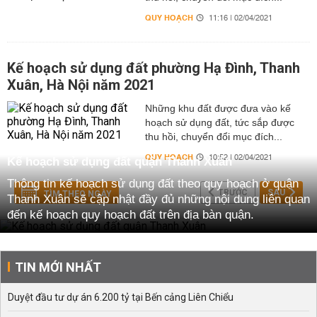
QUY HOẠCH
11:16 | 02/04/2021
Kế hoạch sử dụng đất phường Hạ Đình, Thanh
Xuân, Hà Nội năm 2021
Những khu đất được đưa vào kế
hoạch sử dụng đất, tức sắp được
thu hồi, chuyển đổi mục đích...
QUY HOẠCH
10:52 | 02/04/2021
Kế hoạch sử dụng đất quận Thanh Xuân
Thông tin kế hoạch sử dụng đất theo quy hoạch ở quận
TRƯỚC
SAU
TÌM THEO NGÀY
Thanh Xuân sẽ cập nhật đầy đủ những nội dung liên quan
đến kế hoạch quy hoạch đất trên địa bàn quận.
Gồm, 11 phường: Đường sẽ mở theo quy hoạch ở
phường Hạ Đình, Khương Đình, Khương Mai, Khương
TIN MỚI NHẤT
Trung, Kim Giang, Nhân Chính, Phương Liệt, Thanh
Xuân Bắc, Thanh Xuân Nam, Thanh Xuân Trung, Thượng
Duyệt đầu tư dự án 6.200 tỷ tại Bến cảng Liên Chiểu
Đình.