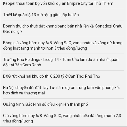
Bên cạnh đó, kế hoạch sử dụng đất ở quận Thanh Xuân
Keppel thoái toàn bộ vốn khỏi dự án Empire City tại Thủ Thiêm
cũng sẽ cung cấp những thông tin đáng chú ý sau đây:
Thiết kế quốc lộ 13 mở rộng gần gấp ba lần
- Các khu đất dính quy hoạch ở phường theo bản đồ sử
dụng đất.
Doanh thu cho thuê đất không bằng bán nhà liền kề, Sonadezi Châu
Đức nói gì?
- Bản đồ quy hoạch sử dụng đất của phường.
- Thông tin tuyến đất quy hoạch bao gồm quy mô, vị trí,
Bảng giá vàng hôm nay 6/8: Vàng SJC, vàng nhẫn và vàng nữ trang
diện tích.
đồng loạt tăng mạnh tới hơn 3 triệu đồng/lượng
- Đất dính quy hoạch được đề cập đến ở các phường
Trường Phú Holdings - Licogi 14 - Toàn Cầu làm dự án nhà ở quân
chủ yếu là các loại đất được quy hoạch có mục đích sử
đội tại Bắc Cam Ranh
dụng không phù hợp với nhu cầu của người sử dụng.
DXG rút khỏi hai khu đô thị 6.200 tỷ ở Cần Thơ, Phú Thọ
- Đất dính quy hoạch phổ biến là những khu đất được
quy hoạch có chức năng sử dụng: Đất cây xanh, đất mặt
Hà Nội chuyển đổi đất Tây Tựu làm dự án trung tâm văn phòng kết
nước, đất công cộng, đất giao thông, đất làm bệnh viện,
hợp dịch vụ thương mại
đất trường học, đất làm trạm bơm,...
Quảng Ninh, Bắc Ninh đủ điều kiện lên thành phố
- Các loại đất này sẽ không được xây dựng công trình có
chức năng ở, hoặc sẽ được giải tỏa khi nhà nước sử
Giá vàng hôm nay 6/8: Vàng SJC, vàng nhẫn tiếp đà tăng mạnh 2,3
dụng đến theo quy hoạch.
triệu đồng/lượng