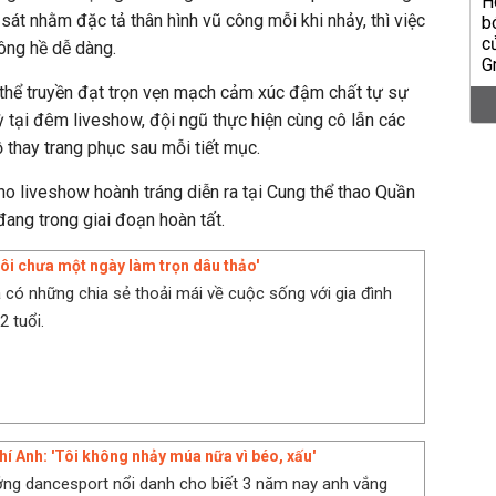
 sát nhằm đặc tả thân hình vũ công mỗi khi nhảy, thì việc
ông hề dễ dàng.
thể truyền đạt trọn vẹn mạch cảm xúc đậm chất tự sự
ỳ tại đêm liveshow, đội ngũ thực hiện cùng cô lẫn các
 thay trang phục sau mỗi tiết mục.
ho liveshow hoành tráng diễn ra tại Cung thể thao Quần
ang trong giai đoạn hoàn tất.
Tôi chưa một ngày làm trọn dâu thảo'
 có những chia sẻ thoải mái về cuộc sống với gia đình
 tuổi.
hí Anh: 'Tôi không nhảy múa nữa vì béo, xấu'
ng dancesport nổi danh cho biết 3 năm nay anh vắng