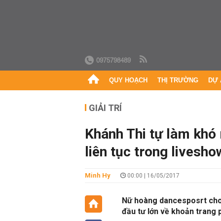
0975798489
QUY HOẠCH
THỊ TRƯỜNG
DỰ 
GIẢI TRÍ
Khánh Thi tự làm khó 
liên tục trong livesho
Minh Hy
00:00 | 16/05/2017
Nữ hoàng dancesposrt cho b
đầu tư lớn về khoản trang 