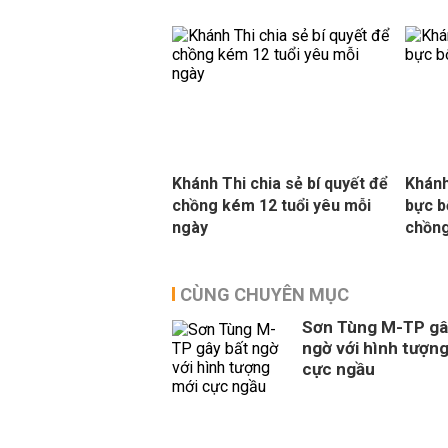
Khánh Thi chia sẻ bí quyết để
Khánh
chồng kém 12 tuổi yêu mỗi
bực b
ngày
chồng
CÙNG CHUYÊN MỤC
Sơn Tùng M-TP gâ
ngờ với hình tượn
cực ngầu