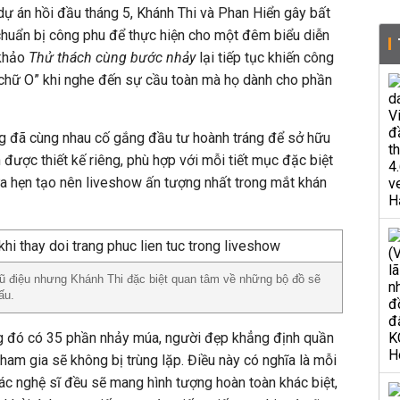
ự án hồi đầu tháng 5, Khánh Thi và Phan Hiển gây bất
chuẩn bị công phu để thực hiện cho một đêm biểu diễn
 khảo
Thử thách cùng bước nhảy
lại tiếp tục khiến công
hữ O” khi nghe đến sự cầu toàn mà họ dành cho phần
ng đã cùng nhau cố gắng đầu tư hoành tráng để sở hữu
được thiết kế riêng, phù hợp với mỗi tiết mục đặc biệt
a hẹn tạo nên liveshow ấn tượng nhất trong mắt khán
ũ điệu nhưng Khánh Thi đặc biệt quan tâm về những bộ đồ sẽ
ấu.
ong đó có 35 phần nhảy múa, người đẹp khẳng định quần
ham gia sẽ không bị trùng lặp. Điều này có nghĩa là mỗi
các nghệ sĩ đều sẽ mang hình tượng hoàn toàn khác biệt,