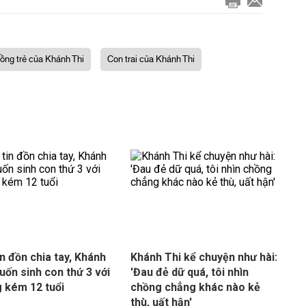
ồng trẻ của Khánh Thi
Con trai của Khánh Thi
in đồn chia tay, Khánh
Khánh Thi kể chuyện như hài:
uốn sinh con thứ 3 với
'Đau đẻ dữ quá, tôi nhìn
 kém 12 tuổi
chồng chẳng khác nào kẻ
thù, uất hận'