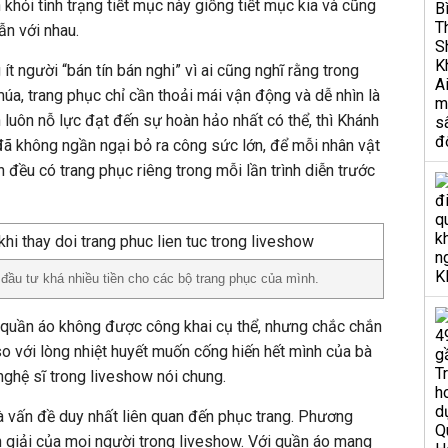
khỏi tình trạng tiết mục này giống tiết mục kia và cũng
ẫn với nhau.
ít người “bán tín bán nghi” vì ai cũng nghĩ rằng trong
úa, trang phục chỉ cần thoải mái vận động và dễ nhìn là
h luôn nỗ lực đạt đến sự hoàn hảo nhất có thể, thì Khánh
 đã không ngần ngại bỏ ra công sức lớn, để mỗi nhân vật
 đều có trang phục riêng trong mỗi lần trình diễn trước
đầu tư khá nhiều tiền cho các bộ trang phục của mình.
ộ quần áo không được công khai cụ thể, nhưng chắc chắn
 với lòng nhiệt huyết muốn cống hiến hết mình của bà
nghệ sĩ trong liveshow nói chung.
à vấn đề duy nhất liên quan đến phục trang. Phương
n giải của mọi người trong liveshow. Với quần áo mang