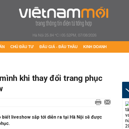
Hà Nội 25.84 °C
|
05:52PM, 07/08/2026
ÁN
CHỦ ĐẦU TƯ
ĐẤU GIÁ - ĐẤU THẦU
KINH DOANH
mình khi thay đổi trang phục
w
iết liveshow sắp tới diễn ra tại Hà Nội sẽ được
phục.