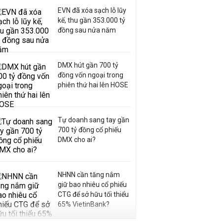
EVN đã xóa sạch lỗ lũy
kế, thu gần 353.000 tỷ
đồng sau nửa năm
DMX hút gần 700 tỷ
đồng vốn ngoại trong
phiên thứ hai lên HOSE
Tự doanh sang tay gần
700 tỷ đồng cổ phiếu
DMX cho ai?
NHNN cần tăng nắm
giữ bao nhiêu cổ phiếu
CTG để sở hữu tối thiểu
65% VietinBank?