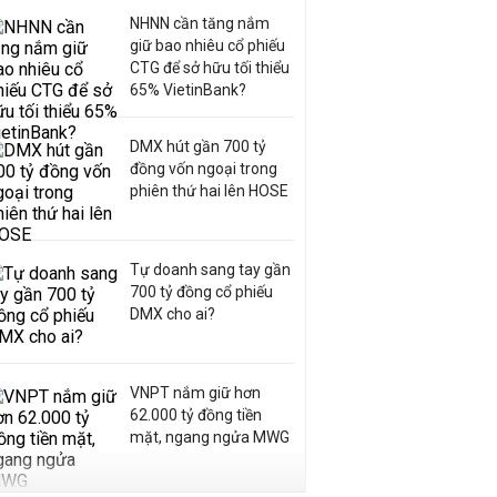
NHNN cần tăng nắm
giữ bao nhiêu cổ phiếu
CTG để sở hữu tối thiểu
65% VietinBank?
DMX hút gần 700 tỷ
đồng vốn ngoại trong
phiên thứ hai lên HOSE
Tự doanh sang tay gần
700 tỷ đồng cổ phiếu
DMX cho ai?
VNPT nắm giữ hơn
62.000 tỷ đồng tiền
mặt, ngang ngửa MWG