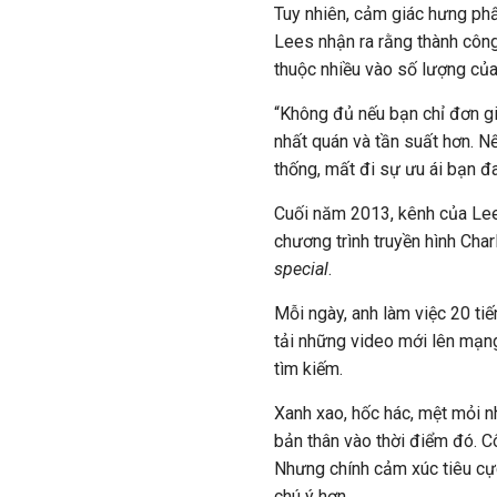
Tuy nhiên, cảm giác hưng phấ
Lees nhận ra rằng thành côn
thuộc nhiều vào số lượng của 
“Không đủ nếu bạn chỉ đơn gi
nhất quán và tần suất hơn. N
thống, mất đi sự ưu ái bạn đ
Cuối năm 2013, kênh của Lee
chương trình truyền hình Char
special
.
Mỗi ngày, anh làm việc 20 ti
tải những video mới lên mạng
tìm kiếm.
Xanh xao, hốc hác, mệt mỏi n
bản thân vào thời điểm đó. C
Nhưng chính cảm xúc tiêu cực
chú ý hơn.