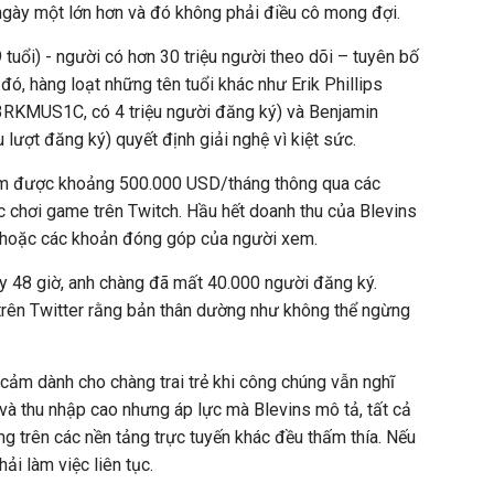
ngày một lớn hơn và đó không phải điều cô mong đợi.
 tuổi) - người có hơn 30 triệu người theo dõi – tuyên bố
đó, hàng loạt những tên tuổi khác như Erik Phillips
M3RKMUS1C, có 4 triệu người đăng ký) và Benjamin
u lượt đăng ký) quyết định giải nghệ vì kiệt sức.
iếm được khoảng
500.000 USD
/tháng thông qua các
ệc chơi game trên Twitch. Hầu hết doanh thu của Blevins
 hoặc các khoản đóng góp của người xem.
ầy 48 giờ, anh chàng đã mất 40.000 người đăng ký.
trên Twitter rằng bản thân dường như không thể ngừng
ảm dành cho chàng trai trẻ khi công chúng vẫn nghĩ
 và thu nhập cao nhưng áp lực mà Blevins mô tả, tất cả
g trên các nền tảng trực tuyến khác đều thấm thía. Nếu
ải làm việc liên tục.