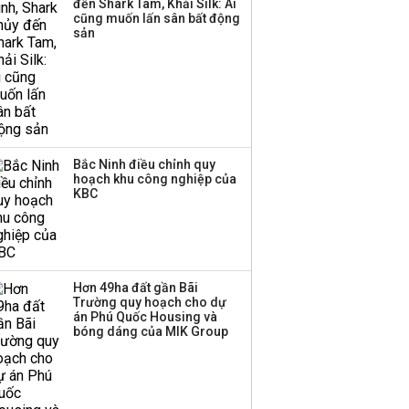
đến Shark Tam, Khải Silk: Ai
tăng vốn lên gần
cũng muốn lấn sân bất động
77.800 tỷ
sản
Bắc Ninh điều chỉnh quy
hoạch khu công nghiệp của
KBC
Hơn 49ha đất gần Bãi
Trường quy hoạch cho dự
án Phú Quốc Housing và
bóng dáng của MIK Group