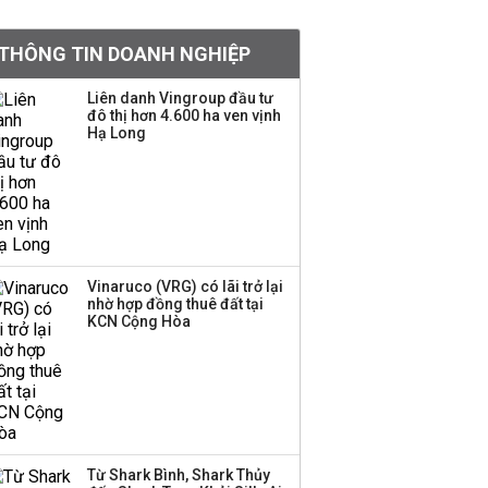
Đề xuất miễn 30% thuế
thu nhập cho hộ kinh
THÔNG TIN DOANH NGHIỆP
doanh, doanh nghiệp
có doanh thu dưới 10 tỷ
Liên danh Vingroup đầu tư
đồng
đô thị hơn 4.600 ha ven vịnh
Hạ Long
Bà Lê Thị Thu Thủy gửi
lời chào tạm biệt
VinFast sau 9 năm gắn
bó
Dàn lãnh đạo GenZ nhà
Vinaruco (VRG) có lãi trở lại
Vingroup,
nhờ hợp đồng thuê đất tại
KCN Cộng Hòa
Techcombank,
VPBank, PC1: Người
nắm 10.000 tỷ đồng cổ
phiếu, người làm chủ
tịch ở tuổi 27
BIDV sắp phát hành
Từ Shark Bình, Shark Thủy
gần 500 triệu cổ phiếu,