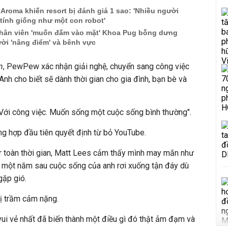
Aroma khiến resort bị đánh giá 1 sao: 'Nhiều người
tính giống như một con robot'
hân viên 'muốn đấm vào mặt' Khoa Pug bỗng dưng
ời 'nâng điểm' và bênh vực
n
, PewPew xác nhận giải nghệ, chuyển sang công việc
Anh cho biết sẽ dành thời gian cho gia đình, bạn bè và
 Với công việc. Muốn sống một cuộc sống bình thường".
g hợp đầu tiên quyết định từ bỏ YouTube.
er toàn thời gian, Matt Lees cảm thấy mình may mắn như
 một năm sau cuộc sống của anh rơi xuống tận đáy dù
gặp gió.
bị trầm cảm nặng.
 vui vẻ nhất đã biến thành một điều gì đó thật ảm đạm và