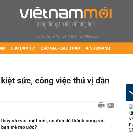
Hà Nội 26.9 °C
|
01:16PM, 07/08/2026
ÁN
CHỦ ĐẦU TƯ
ĐẤU GIÁ - ĐẤU THẦU
KINH DOANH
kiệt sức, công việc thú vị dần
thấy stress, mệt mỏi, cô đơn dù thành công với
 bạn trẻ mơ ước?