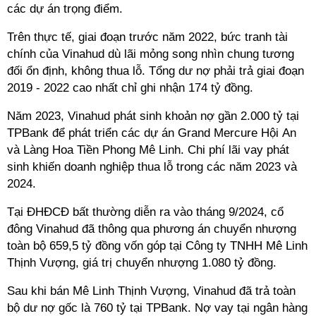
các dự án trọng điểm.
Trên thực tế, giai đoạn trước năm 2022, bức tranh tài
chính của Vinahud dù lãi mỏng song nhìn chung tương
đối ổn định, không thua lỗ. Tổng dư nợ phải trả giai đoạn
2019 - 2022 cao nhất chỉ ghi nhận 174 tỷ đồng.
Năm 2023, Vinahud phát sinh khoản nợ gần 2.000 tỷ tại
TPBank để phát triển các dự án Grand Mercure Hội An
và Làng Hoa Tiền Phong Mê Linh. Chi phí lãi vay phát
sinh khiến doanh nghiệp thua lỗ trong các năm 2023 và
2024.
Tại ĐHĐCĐ bất thường diễn ra vào tháng 9/2024, cổ
đông Vinahud đã thông qua phương án chuyển nhượng
toàn bộ 659,5 tỷ đồng vốn góp tại Công ty TNHH Mê Linh
Thịnh Vượng, giá trị chuyển nhượng 1.080 tỷ đồng.
Sau khi bán Mê Linh Thịnh Vượng, Vinahud đã trả toàn
bộ dư nợ gốc là 760 tỷ tại TPBank. Nợ vay tại ngân hàng