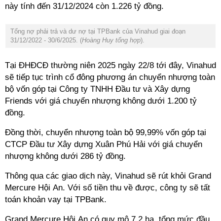
này tính đến 31/12/2024 còn 1.226 tỷ đồng.
Tổng nợ phải trả và dư nợ tại TPBank của Vinahud giai đoạn
31/12/2022 - 30/6/2025. (
Hoàng Huy tổng hợp
).
Tại ĐHĐCĐ thường niên 2025 ngày 22/8 tới đây, Vinahud
sẽ tiếp tục trình cổ đông phương án chuyển nhượng toàn
bộ vốn góp tại Công ty TNHH Đầu tư và Xây dựng
Friends với giá chuyển nhượng không dưới 1.200 tỷ
đồng.
Đồng thời, chuyển nhượng toàn bộ 99,99% vốn góp tại
CTCP Đầu tư Xây dựng Xuân Phú Hải với giá chuyển
nhượng không dưới 286 tỷ đồng.
Thông qua các giao dịch này, Vinahud sẽ rút khỏi Grand
Mercure Hội An. Với số tiền thu về được, công ty sẽ tất
toán khoản vay tại TPBank.
Grand Mercure Hội An có quy mô 7,2 ha, tổng mức đầu