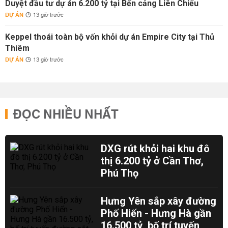
Duyệt đầu tư dự án 6.200 tỷ tại Bến cảng Liên Chiểu
DỰ ÁN
13 giờ trước
Keppel thoái toàn bộ vốn khỏi dự án Empire City tại Thủ
Thiêm
DỰ ÁN
13 giờ trước
ĐỌC NHIỀU NHẤT
DXG rút khỏi hai khu đô
thị 6.200 tỷ ở Cần Thơ,
Phú Thọ
Hưng Yên sắp xây đường
Phố Hiến - Hưng Hà gần
16.500 tỷ, bố trí tuyến