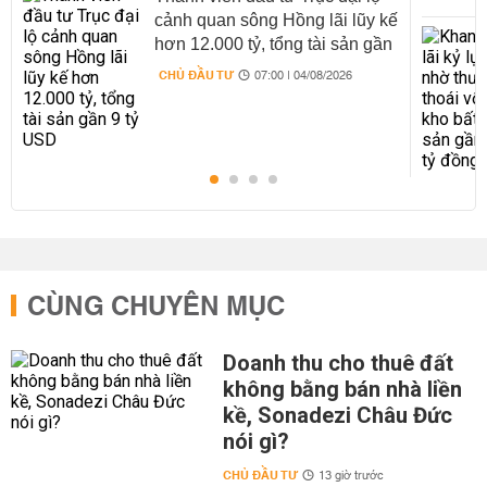
cảnh quan sông Hồng lãi lũy kế
hơn 12.000 tỷ, tổng tài sản gần
9 tỷ USD
CHỦ ĐẦU TƯ
07:00 | 04/08/2026
CÙNG CHUYÊN MỤC
Doanh thu cho thuê đất
không bằng bán nhà liền
kề, Sonadezi Châu Đức
nói gì?
CHỦ ĐẦU TƯ
13 giờ trước