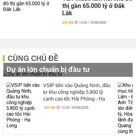
thị gần 65.000 tỷ ở Đắk
Lắk
DỰ ÁN
14:02 | 16/06/2026
CÙNG CHỦ ĐỀ
Dự án lớn chuẩn bị đầu tư
VSIP tiến vào Quảng Ninh, đầu
tư khu công nghiệp 5.800 tỷ
cạnh cao tốc Hải Phòng - Hạ
Long
DỰ ÁN
14:30 | 04/08/2026