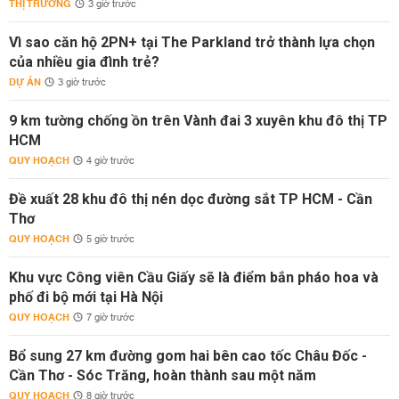
THỊ TRƯỜNG
3 giờ trước
Vì sao căn hộ 2PN+ tại The Parkland trở thành lựa chọn
của nhiều gia đình trẻ?
DỰ ÁN
3 giờ trước
9 km tường chống ồn trên Vành đai 3 xuyên khu đô thị TP
HCM
QUY HOẠCH
4 giờ trước
Đề xuất 28 khu đô thị nén dọc đường sắt TP HCM - Cần
Thơ
QUY HOẠCH
5 giờ trước
Khu vực Công viên Cầu Giấy sẽ là điểm bắn pháo hoa và
phố đi bộ mới tại Hà Nội
QUY HOẠCH
7 giờ trước
Bổ sung 27 km đường gom hai bên cao tốc Châu Đốc -
Cần Thơ - Sóc Trăng, hoàn thành sau một năm
QUY HOẠCH
8 giờ trước