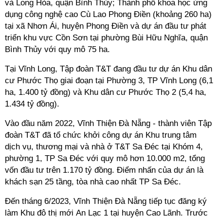
và Long Hòa, quận Bình Thủy; Thành phố khoa học ứng
dụng công nghệ cao Cù Lao Phong Điền (khoảng 260 ha)
tại xã Nhơn Ái, huyện Phong Điền và dự án đầu tư phát
triển khu vực Cồn Sơn tại phường Bùi Hữu Nghĩa, quận
Bình Thủy với quy mô 75 ha.
Tại Vĩnh Long, Tập đoàn T&T đang đầu tư dự án Khu dân
cư Phước Thọ giai đoạn tại Phường 3, TP Vĩnh Long (6,1
ha, 1.400 tỷ đồng) và Khu dân cư Phước Thọ 2 (5,4 ha,
1.434 tỷ đồng).
Vào đầu năm 2022,
Vĩnh Thiện Đà Nẵng - thành viên Tập
đoàn T&T đã tổ chức khởi công dự án Khu trung tâm
dịch vụ, thương mại và nhà ở T&T Sa Đéc tại Khóm 4,
phường 1, TP Sa Đéc với quy mô hơn 10.000 m2, tổng
vốn đầu tư trên 1.170 tỷ đồng. Điểm nhấn của dự án là
khách sạn 25 tầng, tòa nhà cao nhất TP Sa Đéc.
Đến tháng 6/2023, Vĩnh Thiện Đà Nẵng tiếp tục đăng ký
làm Khu đô thị mới An Lạc 1 tại huyện Cao Lãnh. Trước