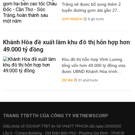
Trăng sẽ được bổ sung thêm 2
tuyến đường gom dài gần 27...
QUY HOẠCH
8 giờ trước
Khánh Hòa đề xuất làm khu đô thị hỗn hợp hơn
49.000 tỷ đồng
Khu đô thị hỗn hợp Vĩnh Lương,
tổng vốn hơn 49.000 tỷ đồng vừa
được UBND Khánh Hòa trình...
DỰ ÁN
01 phút trước
TRANG TTĐTTH CỦA CÔNG TY VIETNEWSCORP
Giấy phép số 3324/GP-TTĐT do Sở VH&TT TPHCM cấp ngày 20/3/2026
Lầu 5 - Compa Building - 293 Điện Biên Phủ - Phường Gia Định - TP.HCM