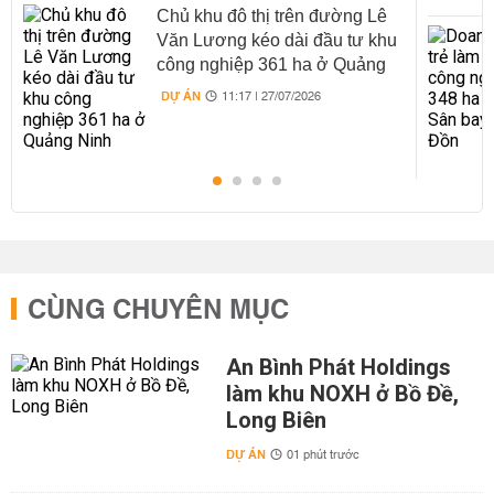
Chủ khu đô thị trên đường Lê
Văn Lương kéo dài đầu tư khu
công nghiệp 361 ha ở Quảng
Ninh
DỰ ÁN
11:17 | 27/07/2026
CÙNG CHUYÊN MỤC
An Bình Phát Holdings
làm khu NOXH ở Bồ Đề,
Long Biên
DỰ ÁN
01 phút trước