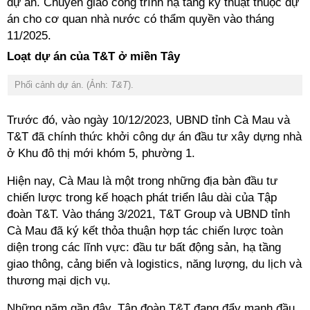
dự án. Chuyển giao công trình hạ tầng kỹ thuật thuộc dự
án cho cơ quan nhà nước có thẩm quyền vào tháng
11/2025.
Loạt dự án của T&T ở miền Tây
Phối cảnh dự án. (Ảnh:
T&T
).
Trước đó, vào ngày 10/12/2023, UBND tỉnh Cà Mau và
T&T đã chính thức khởi công dự án đầu tư xây dựng nhà
ở Khu đô thị mới khóm 5, phường 1.
Hiện nay, Cà Mau là một trong những địa bàn đầu tư
chiến lược trong kế hoạch phát triển lâu dài của Tập
đoàn T&T. Vào tháng 3/2021, T&T Group và UBND tỉnh
Cà Mau đã ký kết thỏa thuận hợp tác chiến lược toàn
diện trong các lĩnh vực: đầu tư bất động sản, hạ tầng
giao thông, cảng biển và logistics, năng lượng, du lịch và
thương mại dịch vụ.
Những năm gần đây, Tập đoàn T&T đang đẩy mạnh đầu