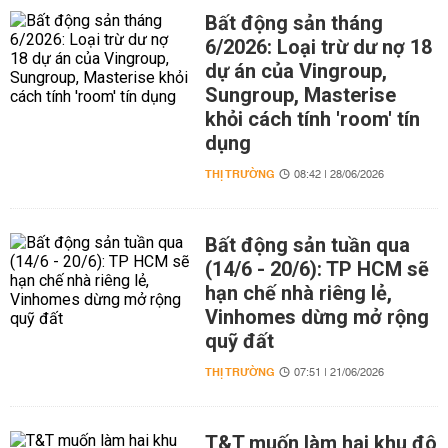
Bất động sản tháng
6/2026: Loại trừ dư nợ 18
dự án của Vingroup,
Sungroup, Masterise
khỏi cách tính 'room' tín
dụng
THỊ TRƯỜNG
08:42 | 28/06/2026
Bất động sản tuần qua
(14/6 - 20/6): TP HCM sẽ
hạn chế nhà riêng lẻ,
Vinhomes dừng mở rộng
quỹ đất
THỊ TRƯỜNG
07:51 | 21/06/2026
T&T muốn làm hai khu đô