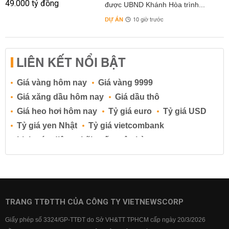
được UBND Khánh Hòa trình...
DỰ ÁN
10 giờ trước
LIÊN KẾT NỔI BẬT
Giá vàng hôm nay
Giá vàng 9999
Giá xăng dầu hôm nay
Giá dầu thô
Giá heo hơi hôm nay
Tỷ giá euro
Tỷ giá USD
Tỷ giá yen Nhật
Tỷ giá vietcombank
Lịch cúp điện
Lãi suất ngân hàng
Lãi suất tiết kiệm
Lãi suất tiền gửi
Lãi suất ngân hàng Agribank
Lãi suất ngân hàng Sacombank
Lãi suất ngân hàng BIDV
TRANG TTĐTTH CỦA CÔNG TY VIETNEWSCORP
Lãi suất ngân hàng Vietinbank
Giấy phép số 3324/GP-TTĐT do Sở VH&TT TPHCM cấp ngày 20/3/2026
Lãi suất ngân hàng Vietcombank