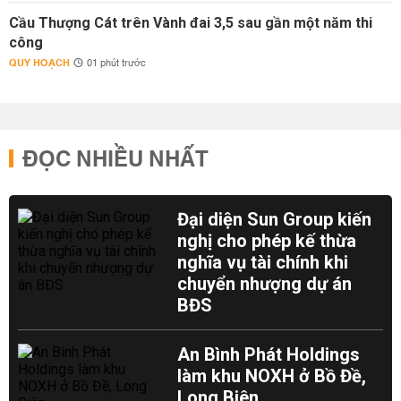
Cầu Thượng Cát trên Vành đai 3,5 sau gần một năm thi
công
QUY HOẠCH
01 phút trước
ĐỌC NHIỀU NHẤT
Đại diện Sun Group kiến
nghị cho phép kế thừa
nghĩa vụ tài chính khi
chuyển nhượng dự án
BĐS
An Bình Phát Holdings
làm khu NOXH ở Bồ Đề,
Long Biên