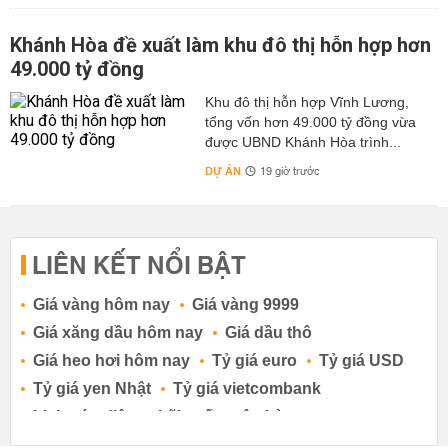
Khánh Hòa đề xuất làm khu đô thị hỗn hợp hơn
49.000 tỷ đồng
Khu đô thị hỗn hợp Vĩnh Lương,
tổng vốn hơn 49.000 tỷ đồng vừa
được UBND Khánh Hòa trình...
DỰ ÁN
19 giờ trước
LIÊN KẾT NỔI BẬT
Giá vàng hôm nay
Giá vàng 9999
Giá xăng dầu hôm nay
Giá dầu thô
Giá heo hơi hôm nay
Tỷ giá euro
Tỷ giá USD
Tỷ giá yen Nhật
Tỷ giá vietcombank
Lịch cúp điện
Lãi suất ngân hàng
Lãi suất tiết kiệm
Lãi suất tiền gửi