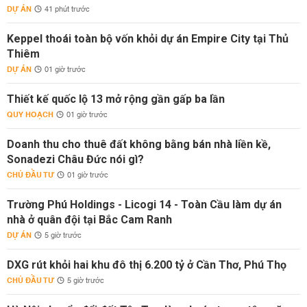
DỰ ÁN
41 phút trước
Keppel thoái toàn bộ vốn khỏi dự án Empire City tại Thủ
Thiêm
DỰ ÁN
01 giờ trước
Thiết kế quốc lộ 13 mở rộng gần gấp ba lần
QUY HOẠCH
01 giờ trước
Doanh thu cho thuê đất không bằng bán nhà liền kề,
Sonadezi Châu Đức nói gì?
CHỦ ĐẦU TƯ
01 giờ trước
Trường Phú Holdings - Licogi 14 - Toàn Cầu làm dự án
nhà ở quân đội tại Bắc Cam Ranh
DỰ ÁN
5 giờ trước
DXG rút khỏi hai khu đô thị 6.200 tỷ ở Cần Thơ, Phú Thọ
CHỦ ĐẦU TƯ
5 giờ trước