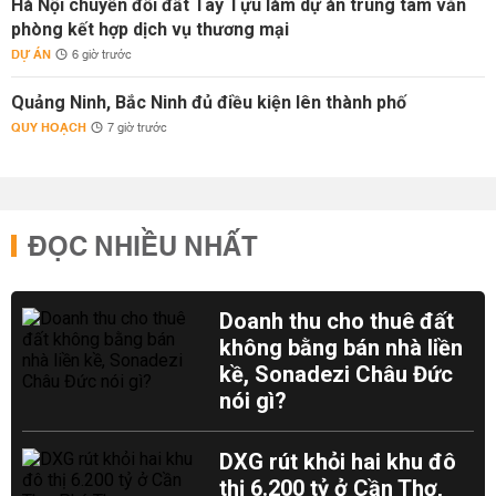
Hà Nội chuyển đổi đất Tây Tựu làm dự án trung tâm văn
phòng kết hợp dịch vụ thương mại
DỰ ÁN
6 giờ trước
Quảng Ninh, Bắc Ninh đủ điều kiện lên thành phố
QUY HOẠCH
7 giờ trước
ĐỌC NHIỀU NHẤT
Doanh thu cho thuê đất
không bằng bán nhà liền
kề, Sonadezi Châu Đức
nói gì?
DXG rút khỏi hai khu đô
thị 6.200 tỷ ở Cần Thơ,