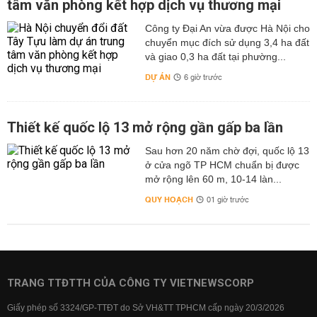
tâm văn phòng kết hợp dịch vụ thương mại
Công ty Đại An vừa được Hà Nội cho
chuyển mục đích sử dụng 3,4 ha đất
và giao 0,3 ha đất tại phường...
DỰ ÁN
6 giờ trước
Thiết kế quốc lộ 13 mở rộng gần gấp ba lần
Sau hơn 20 năm chờ đợi, quốc lộ 13
ở cửa ngõ TP HCM chuẩn bị được
mở rộng lên 60 m, 10-14 làn...
QUY HOẠCH
01 giờ trước
TRANG TTĐTTH CỦA CÔNG TY VIETNEWSCORP
Giấy phép số 3324/GP-TTĐT do Sở VH&TT TPHCM cấp ngày 20/3/2026