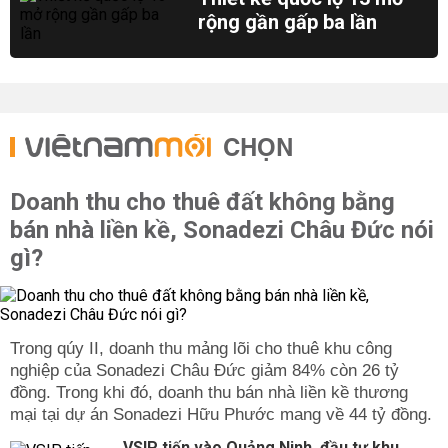
rộng gần gấp ba lần
CHỌN
Doanh thu cho thuê đất không bằng
bán nhà liền kề, Sonadezi Châu Đức nói
gì?
Trong qúy II, doanh thu mảng lõi cho thuê khu công
nghiệp của Sonadezi Châu Đức giảm 84% còn 26 tỷ
đồng. Trong khi đó, doanh thu bán nhà liền kề thương
mại tại dự án Sonadezi Hữu Phước mang về 44 tỷ đồng.
VSIP tiến vào Quảng Ninh, đầu tư khu