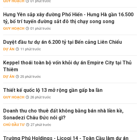
QUY HOẠCH
01 phút trước
Hưng Yên sắp xây đường Phố Hiến - Hưng Hà gần 16.500
tỷ, bố trí tuyến đường sắt đô thị chạy song song
QUY HOẠCH
01 phút trước
Duyệt đầu tư dự án 6.200 tỷ tại Bến cảng Liên Chiểu
DỰ ÁN
11 phút trước
Keppel thoái toàn bộ vốn khỏi dự án Empire City tại Thủ
Thiêm
DỰ ÁN
25 phút trước
Thiết kế quốc lộ 13 mở rộng gần gấp ba lần
QUY HOẠCH
26 phút trước
Doanh thu cho thuê đất không bằng bán nhà liền kề,
Sonadezi Châu Đức nói gì?
CHỦ ĐẦU TƯ
27 phút trước
Trường Phú Holdings - Licogi 14 - Toàn Cầu làm dự án