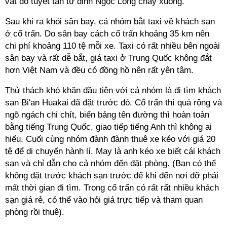
vắt do tuyết tan từ đỉnh Ngọc Long chảy xuống.
Sau khi ra khỏi sân bay, cả nhóm bắt taxi về khách sạn
ở cổ trấn. Do sân bay cách cổ trấn khoảng 35 km nên
chi phí khoảng 110 tệ mỗi xe. Taxi có rất nhiều bên ngoài
sân bay và rất dễ bắt, giá taxi ở Trung Quốc không đắt
hơn Việt Nam và đều có đồng hồ nên rất yên tâm.
Thử thách khó khăn đầu tiên với cả nhóm là đi tìm khách
sạn Bi'an Huakai đã đặt trước đó. Cổ trấn thì quá rộng và
ngõ ngách chi chít, biển bảng tên đường thì hoàn toàn
bằng tiếng Trung Quốc,
giao
tiếp tiếng Anh thì không ai
hiểu. Cuối cùng nhóm đành đành thuê xe kéo với giá 20
tệ để di chuyển hành lí. May là anh kéo xe biết cái khách
sạn và chỉ dẫn cho cả nhóm đến đặt phòng. (Bạn có thể
không đặt trước khách sạn trước để khi đến nơi đỡ phải
mất thời gian đi tìm. Trong cổ trấn có rất rất nhiều khách
sạn giá rẻ, có thể vào hỏi giá trực tiếp và tham quan
phòng rồi thuê).