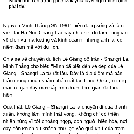
Những món ăn đường phố Malaysia tuyệt ngon, nhất định
phải thử
Nguyễn Minh Thắng (SN 1991) hiện đang sống và làm
việc tại Hà Nội. Chàng trai này chia sẻ, dù làm công việc
về dịch vụ marketing và kinh doanh, nhưng anh lại có
niềm đam mê với du lịch.
Chia sẻ về chuyến du lịch Lệ Giang cổ trấn - Shangri La,
Minh Thắng cho biết: "Mình đã biết đến vẻ đẹp của Lệ
Giang - Shangri La từ rất lâu. Đây là địa điểm mà bản
thân mong muốn khám phá nhất tại Trung Quốc, nhưng
mãi tới gần đây mới sắp xếp được thời gian để thực
hiện.
Quả thật, Lệ Giang – Shangri La là chuyến đi của thanh
xuân, không làm mình thất vọng. Không chỉ có thiên
nhiên hùng vĩ tới choáng ngợp, con người hiền hòa, nơi
đây còn khiến du khách như lạc vào quá khứ của trăm