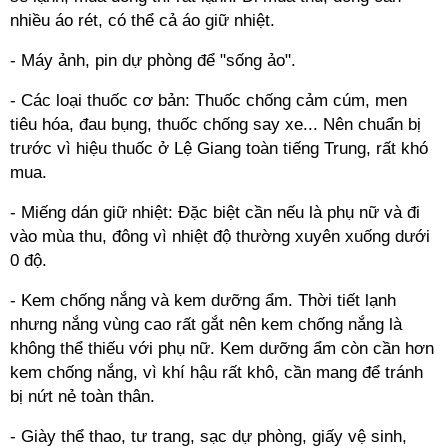
nhiều áo rét, có thể cả áo giữ nhiệt.
- Máy ảnh, pin dự phòng để "sống ảo".
- Các loại thuốc cơ bản: Thuốc chống cảm cúm, men
tiêu hóa, đau bụng, thuốc chống say xe... Nên chuẩn bị
trước vì hiệu thuốc ở Lệ Giang toàn tiếng Trung, rất khó
mua.
- Miếng dán giữ nhiệt: Đặc biệt cần nếu là phụ nữ và đi
vào mùa thu, đông vì nhiệt độ thường xuyên xuống dưới
0 độ.
- Kem chống nắng và kem dưỡng ẩm. Thời tiết lạnh
nhưng nắng vùng cao rất gắt nên kem chống nắng là
không thể thiếu với phụ nữ. Kem dưỡng ẩm còn cần hơn
kem chống nắng, vì khí hậu rất khô, cần mang để tránh
bị nứt nẻ toàn thân.
- Giày thể thao, tư trang, sạc dự phòng, giấy vệ sinh,