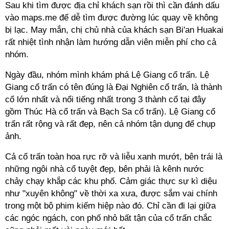
Sau khi tìm được địa chỉ khách sạn rồi thì cần đánh dấu
vào maps.me để dễ tìm được đường lúc quay về không
bị lạc. May mắn, chị chủ nhà của khách sạn Bi'an Huakai
rất nhiệt tình nhận làm hướng dẫn viên miễn phí cho cả
nhóm.
Ngày đầu
, nhóm mình khám phá Lệ Giang cổ trấn. Lệ
Giang cổ trấn có tên đúng là Đại Nghiên cổ trấn, là thành
cổ lớn nhất và nổi tiếng nhất trong 3 thành cổ tại đây
gồm Thúc Hà cổ trấn và Bạch Sa cổ trấn). Lệ Giang cổ
trấn rất rộng và rất đẹp, nên cả nhóm tận dụng để chụp
ảnh.
Cả cổ trấn toàn hoa rực rỡ và liễu xanh mướt, bên trái là
những ngôi nhà cổ tuyệt đẹp, bên phải là kênh nước
chảy chạy khắp các khu phố. Cảm giác thực sự kì diệu
như "xuyên không" về thời xa xưa, được sắm vai chính
trong một bộ phim kiếm hiệp nào đó. Chỉ cần đi lại giữa
các ngóc ngách, con phố nhỏ bất tận của cổ trấn chắc