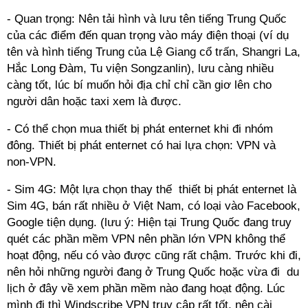
- Quan trọng: Nên tải hình và lưu tên tiếng Trung Quốc
của các điểm đến quan trọng vào máy điện thoại (ví dụ
tên và hình tiếng Trung của Lệ Giang cổ trấn, Shangri La,
Hắc Long Đàm, Tu viện Songzanlin), lưu càng nhiều
càng tốt, lúc bí muốn hỏi địa chỉ chỉ cần giơ lên cho
người dân hoặc taxi xem là được.
- Có thể chọn mua thiết bị phát enternet khi đi nhóm
đông. Thiết bị phát enternet có hai lựa chọn: VPN và
non-VPN.
- Sim 4G: Một lựa chọn thay thế thiết bị phát enternet là
Sim 4G, bán rất nhiều ở Việt Nam, có loại vào Facebook,
Google tiện dụng. (lưu ý: Hiện tại Trung Quốc đang truy
quét các phần mềm VPN nên phần lớn VPN không thể
hoạt động, nếu có vào được cũng rất chậm. Trước khi đi,
nên hỏi những người đang ở Trung Quốc hoặc vừa đi du
lịch ở đây về xem phần mềm nào đang hoạt động. Lúc
mình đi thì Windscribe VPN truy cập rất tốt, nên cài