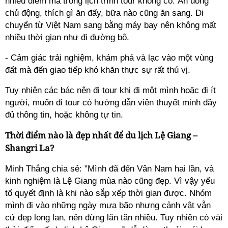
nhiều điểm mà trong lịch trình tour không có. Ăn uống
chủ động, thích gì ăn đấy, bữa nào cũng ăn sang. Di
chuyển từ Việt Nam sang bằng máy bay nên không mất
nhiều thời gian như đi đường bộ.
- Cảm giác trải nghiệm, khám phá và lạc vào một vùng
đất mà đến giao tiếp khó khăn thực sự rất thú vị.
Tuy nhiên các bác nên đi tour khi đi một mình hoặc đi ít
người, muốn đi tour có hướng dẫn viên thuyết minh đầy
đủ thông tin, hoặc không tự tin.
Thời điểm nào là đẹp nhất để du lịch Lệ Giang –
Shangri La?
Minh Thắng chia sẻ: "Mình đã đến Vân Nam hai lần, và
kinh nghiệm là Lệ Giang mùa nào cũng đẹp. Vì vậy yếu
tố quyết định là khi nào sắp xếp thời gian được. Nhóm
mình đi vào những ngày mưa bão nhưng cảnh vật vẫn
cứ đẹp long lan, nên đừng lăn tăn nhiều. Tuy nhiên có vài