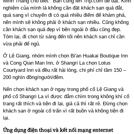
Minh Thắng cho biết: "Bạn cũng lên Trip.com để đặt. Kinh
nghiệm của mình là không cần đặt khách sạn quá đắt,
quá sang vì chuyến đi có quá nhiều điểm để khám phá,
nên mình sẽ không phải ở khách sạn nhiều. Cũng không
cần khách sạn quá đẹp vì bên ngoài ở đâu cũng đẹp.
Tóm lại, đi chơi từ sáng đến tối nên khách sạn chỉ cần
vừa phải để ngủ.
Ở Lệ Giang, nhóm mình chọn Bi'an Huakai Boutique Inn
và Cong Qian Man Inn, ở Shangri La chọn Lotus
Courtyard Inn và đều rất hài lòng, chi phí chỉ tầm 150 –
200 nghìn đồng/người/đêm.
Nên chọn khách sạn ở ngay trong phố cổ Lệ Giang và
phố cổ Shangri La vì được đắm chìm trong không khí cổ
trang rất thích và tiện đi lại, giá cả thì rất rẻ. Đừng chọn
khách sạn ở ngoài cổ trấn vì rất buồn và không tiện đi
lại.
Ứng dụng điện thoại và kết nối
mạng enternet