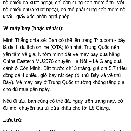
hộ chiếu đã xuất ngoại, chỉ cần cung cấp thêm ảnh. Với
hộ chiếu chưa xuất ngoại, có thể phải cung cấp thêm hộ
khẩu, giấy xác nhận nghỉ phép...
Vé máy bay (hoặc vé tàu):
Minh Thắng chia sẻ: Bạn có thể lên trang Trip.com - đây
là đại lí du lịch online (OTA) lớn nhất Trung Quốc nên
yên tâm về giá. Nhóm mình
đặt
vé máy bay của hãng
China Eastern MU2576 chuyến Hà Nội – Lệ Giang quá
cảnh ở Côn Minh. Đặt trước chỉ 3 tháng, giá chỉ 5,7 triệu
đồng cả 4 chiều, giờ bay rất đẹp (đi thứ Bảy và về thứ
Bảy). Vé máy bay ở Trung Quốc thường không tăng giá
cho dù mua gần ngày.
Nếu đi tàu, bạn cũng có thể đặt ngay trên trang này, có
đủ mọi chuyến tàu từ cửa khẩu cho tới Lệ Giang.
Lưu trú: