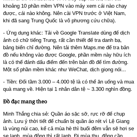
khoảng 10 phần mềm VPN vào máy xem cái nào chạy
được, cái nào không. Nên cài VPN trước ở Việt Nam,
khi đã sang Trung Quốc là vô phương cứu chữa).
- Ứng dụng khác: Tải về Google Translate dùng để dịch
ảnh có chữ tiếng Trung, rất cần thiết để tra danh bạ,
bảng biển chỉ đường. Nên tải thêm Maps.me để tra bản
đồ nếu không vào được Google, phần mềm này hữu ích
là có thể đánh dấu điểm đến trên bản đồ để tìm đường.
Một số phần mềm khác như WeChat, dịch giọng nói...
- Tiền: Đổi tầm 3.000 – 4.000 tệ là có thể ăn uống và mua
quà mang về. Hiện tại 1 nhân dân tệ ~ 3.300 nghìn đồng.
Đồ đạc mang theo
Minh Thắng chia sẻ: Quần áo sặc sỡ, rực rỡ để chụp
ảnh. Lưu ý thời tiết để chuẩn bị quần áo rét vì Lệ Giang
là vùng núi cao, kể cả mùa hè thì buổi đêm vẫn sẽ hơi se
se lạnh, mùa đông thì rất lạnh. Đi mùa thu, đông cần