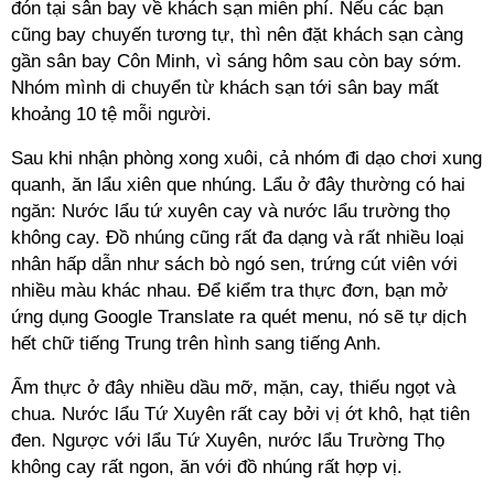
đón tại sân bay về khách sạn miễn phí. Nếu các bạn
cũng bay chuyến tương tự, thì nên đặt khách sạn càng
gần sân bay Côn Minh, vì sáng hôm sau còn bay sớm.
Nhóm mình di chuyển từ khách sạn tới sân bay mất
khoảng
10 tệ mỗi người
.
Sau khi nhận phòng xong xuôi, cả nhóm đi dạo chơi xung
quanh, ăn lẩu xiên que nhúng. Lẩu ở đây thường có hai
ngăn: Nước lẩu tứ xuyên cay và nước lẩu trường thọ
không cay. Đồ nhúng cũng rất đa dạng và rất nhiều loại
nhân hấp dẫn như sách bò ngó sen, trứng cút viên với
nhiều màu khác nhau. Để kiểm tra thực đơn, bạn mở
ứng dụng Google Translate ra quét menu, nó sẽ tự dịch
hết chữ tiếng Trung trên hình sang tiếng Anh.
Ẩm thực ở đây nhiều dầu mỡ, mặn, cay, thiếu ngọt và
chua. Nước lẩu Tứ Xuyên rất cay bởi vị ớt khô, hạt tiên
đen. Ngược với lẩu Tứ Xuyên, nước lẩu Trường Thọ
không cay rất ngon, ăn với đồ nhúng rất hợp vị.