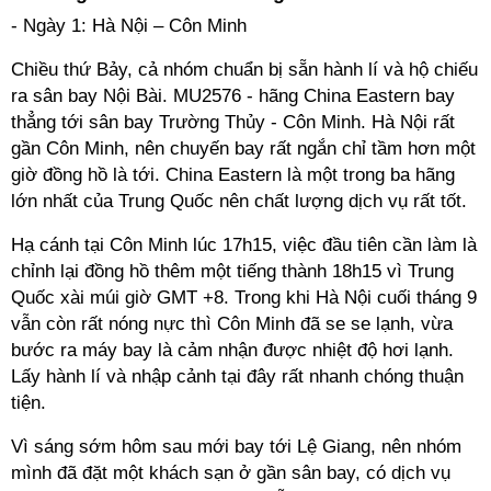
- Ngày 1: Hà Nội – Côn Minh
Chiều thứ Bảy, cả nhóm chuẩn bị sẵn hành lí và hộ chiếu
ra sân bay Nội Bài. MU2576 - hãng China Eastern bay
thẳng tới sân bay Trường Thủy - Côn Minh. Hà Nội rất
gần Côn Minh, nên chuyến bay rất ngắn chỉ tầm hơn một
giờ đồng hồ là tới. China Eastern là một trong ba hãng
lớn nhất của Trung Quốc nên chất lượng dịch vụ rất tốt.
Hạ cánh tại Côn Minh lúc 17h15, việc đầu tiên cần làm là
chỉnh lại đồng hồ thêm một tiếng thành 18h15 vì Trung
Quốc xài múi giờ GMT +8. Trong khi Hà Nội cuối tháng 9
vẫn còn rất nóng nực thì Côn Minh đã se se lạnh, vừa
bước ra máy bay là cảm nhận được nhiệt độ hơi lạnh.
Lấy hành
lí
và nhập cảnh tại đây rất nhanh chóng thuận
tiện.
Vì sáng sớm hôm sau mới bay tới Lệ Giang, nên nhóm
mình đã đặt một khách sạn ở gần sân bay, có dịch vụ