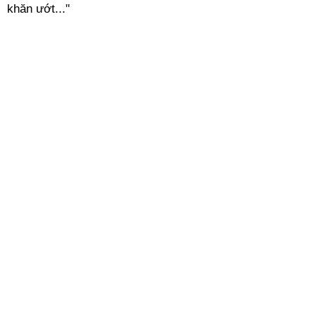
khăn ướt..."