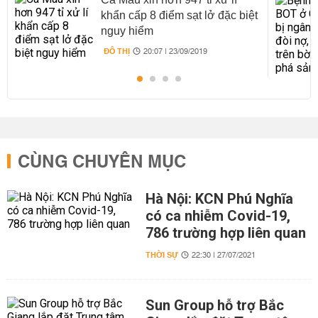
khẩn cấp 8 điểm sạt lở đặc biệt
nguy hiểm
ĐÔ THỊ
20:07 | 23/09/2019
CÙNG CHUYÊN MỤC
Hà Nội: KCN Phú Nghĩa
có ca nhiễm Covid-19,
786 trường hợp liên quan
THỜI SỰ
22:30 | 27/07/2021
Sun Group hỗ trợ Bắc