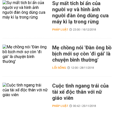
Sự mất tích bí ẩn của
người vợ và hình ảnh
người đàn ông dùng cưa
máy kì lạ trong rừng
PHÁP LUẬT
23:00 | 16/12/2018
Mẹ chồng nói 'Đàn ông bồ
bịch mới sợ còn 'đi gái' là
chuyện bình thường'
LỐI SỐNG
12:00 | 28/11/2018
Cuộc tình ngang trái của
tài xế độc thân với nữ
giáo viên
PHÁP LUẬT
00:42 | 25/11/2018