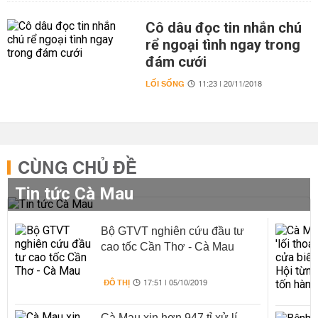
Cô dâu đọc tin nhắn chú
rể ngoại tình ngay trong
đám cưới
LỐI SỐNG
11:23 | 20/11/2018
CÙNG CHỦ ĐỀ
Tin tức Cà Mau
Bộ GTVT nghiên cứu đầu tư
cao tốc Cần Thơ - Cà Mau
ĐÔ THỊ
17:51 | 05/10/2019
Cà Mau xin hơn 947 tỉ xử lí