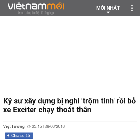
MỚI NHẤT
Kỹ sư xây dựng bị nghi 'trộm tình' rồi bỏ
xe Exciter chạy thoát thân
Việt Tường
23:15 | 26/08/2018
Chia sẻ
15