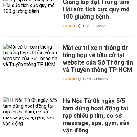
Giang lắp đặt Trung tâm
Hồi sức tích cực quy mô
100 giường bệnh
THỜI SỰ
15:21 | 27/05/2021
Mời cử tri xem thông tin
tổng hợp về bầu cử tại
website của Sở Thông tin
và Truyền thông TP HCM
THỜI SỰ
17:13 | 21/05/2021
Hà Nội: Từ 0h ngày 5/5
tạm dừng hoạt động tại
rạp chiếu phim, cơ sở
massage, spa, gym, sân
vận động