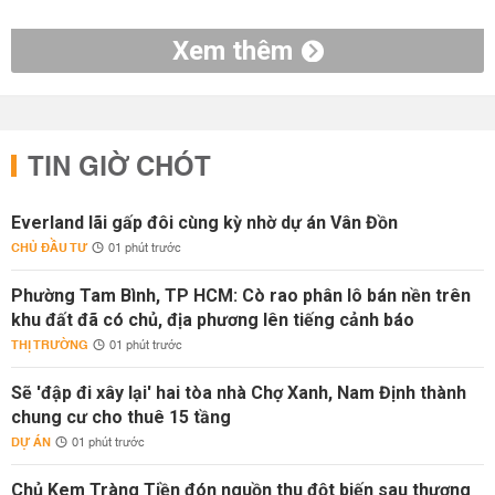
Xem thêm
TIN GIỜ CHÓT
Everland lãi gấp đôi cùng kỳ nhờ dự án Vân Đồn
CHỦ ĐẦU TƯ
01 phút trước
Phường Tam Bình, TP HCM: Cò rao phân lô bán nền trên
khu đất đã có chủ, địa phương lên tiếng cảnh báo
THỊ TRƯỜNG
01 phút trước
Sẽ 'đập đi xây lại' hai tòa nhà Chợ Xanh, Nam Định thành
chung cư cho thuê 15 tầng
DỰ ÁN
01 phút trước
Chủ Kem Tràng Tiền đón nguồn thu đột biến sau thương