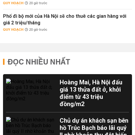
QUY HOẠCH
20 giờ trước
Phố đi bộ mới của Hà Nội sẽ cho thuê các gian hàng với
giá 2 triệu/tháng
QUY HOẠCH
20 giờ trước
ĐỌC NHIỀU NHẤT
Hoàng Mai, Hà Nội đấu
giá 13 thửa đất ở, khởi
điểm từ 43 triệu
đồng/m2
Chủ dự án khách sạn bên
hồ Trúc Bạch báo lãi quý