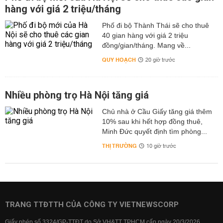
hàng với giá 2 triệu/tháng
Phố đi bộ Thành Thái sẽ cho thuê
40 gian hàng với giá 2 triệu
đồng/gian/tháng. Mang về...
QUY HOẠCH
20 giờ trước
Nhiều phòng trọ Hà Nội tăng giá
Chủ nhà ở Cầu Giấy tăng giá thêm
10% sau khi hết hợp đồng thuê,
Minh Đức quyết định tìm phòng...
THỊ TRƯỜNG
10 giờ trước
TRANG TTĐTTH CỦA CÔNG TY VIETNEWSCORP
Giấy phép số 3324/GP-TTĐT do Sở VH&TT TPHCM cấp ngày 20/3/2026