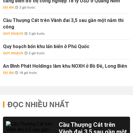
cảng biển đô thị công nghiệp 18 tỷ USD ở Quảng Ninh
DỰ ÁN
3 giờ trước
Cầu Thượng Cát trên Vành đai 3,5 sau gần một năm thi
công
QUY HOẠCH
3 giờ trước
Quy hoạch bốn khu lấn biển ở Phú Quốc
QUY HOẠCH
5 giờ trước
An Bình Phát Holdings làm khu NOXH ở Bồ Đề, Long Biên
DỰ ÁN
18 giờ trước
ĐỌC NHIỀU NHẤT
Cầu Thượng Cát trên
Vành đai 3,5 sau gần một