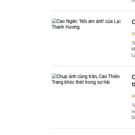
c
C
G
T
M
L
C
t
G
T
n
D