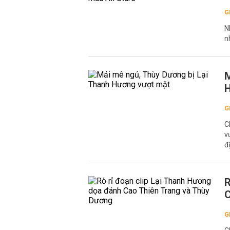
G
N
n
M
H
G
C
v
đ
R
C
G