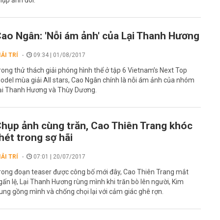
hụp ảnh đôi.
ao Ngân: 'Nỗi ám ảnh' của Lại Thanh Hương
IẢI TRÍ
09:34 | 01/08/2017
rong thử thách giải phóng hình thể ở tập 6 Vietnam’s Next Top
odel mùa giải All stars, Cao Ngân chính là nỗi ám ảnh của nhóm
ại Thanh Hương và Thùy Dương.
hụp ảnh cùng trăn, Cao Thiên Trang khóc
hét trong sợ hãi
IẢI TRÍ
07:01 | 20/07/2017
rong đoạn teaser được công bố mới đây, Cao Thiên Trang mắt
gấn lệ, Lại Thanh Hương rùng mình khi trăn bò lên người, Kim
ung gồng mình và chống chọi lại với cảm giác ghê rợn.