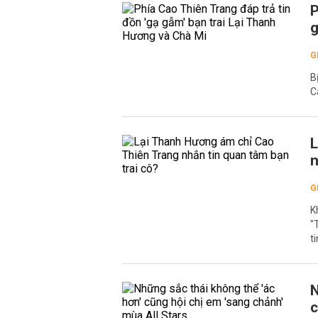
P
g
G
B
C
L
n
G
K
"
t
N
c