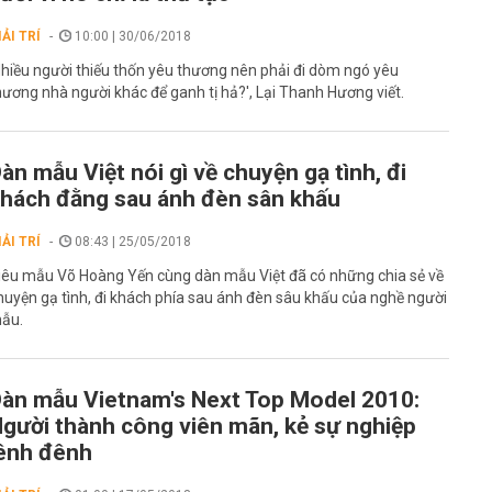
IẢI TRÍ
10:00 | 30/06/2018
Nhiều người thiếu thốn yêu thương nên phải đi dòm ngó yêu
hương nhà người khác để ganh tị hả?', Lại Thanh Hương viết.
àn mẫu Việt nói gì về chuyện gạ tình, đi
hách đằng sau ánh đèn sân khấu
IẢI TRÍ
08:43 | 25/05/2018
iêu mẫu Võ Hoàng Yến cùng dàn mẫu Việt đã có những chia sẻ về
huyện gạ tình, đi khách phía sau ánh đèn sâu khấu của nghề người
ẫu.
àn mẫu Vietnam's Next Top Model 2010:
gười thành công viên mãn, kẻ sự nghiệp
ênh đênh