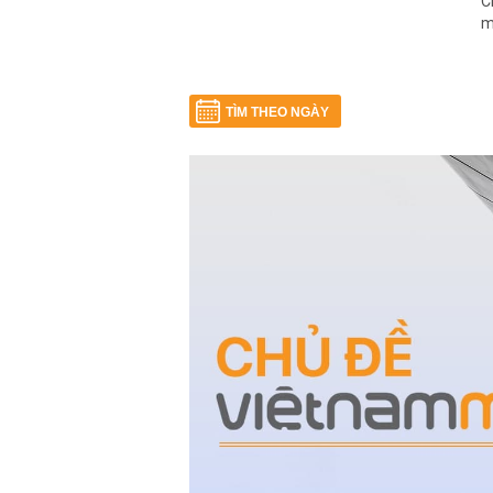
C
m
TÌM THEO NGÀY