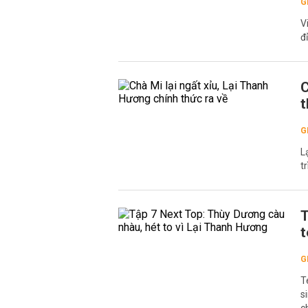
G
V
đ
C
t
G
L
t
T
t
G
T
s