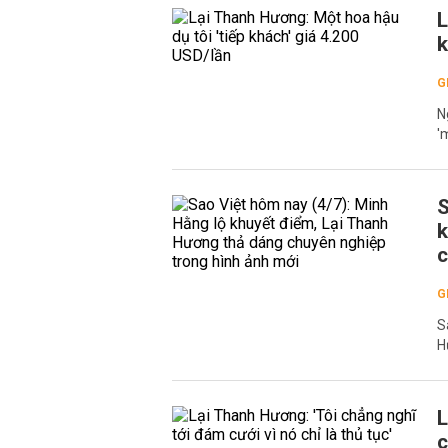
L
k
G
N
'
S
k
c
G
S
H
L
c