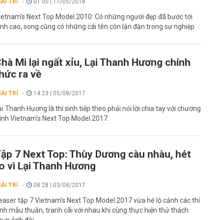
IẢI TRÍ
01:00 | 17/05/2018
ietnam's Next Top Model 2010: Có những người đẹp đã bước tới
ỉnh cao, song cũng có những cái tên còn lận đận trong sự nghiệp.
hà Mi lại ngất xỉu, Lại Thanh Hương chính
hức ra về
IẢI TRÍ
14:23 | 05/08/2017
ại Thanh Hương là thí sinh tiếp theo phải nói lời chia tay với chương
rình Vietnam's Next Top Model 2017.
ập 7 Next Top: Thùy Dương càu nhàu, hét
o vì Lại Thanh Hương
IẢI TRÍ
08:28 | 03/08/2017
easer tập 7 Vietnam's Next Top Model 2017 vừa hé lộ cảnh các thí
inh mẫu thuẫn, tranh cãi với nhau khi cùng thực hiện thử thách