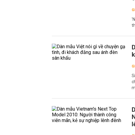
G
'
t
D
k
G
S
c
m
D
N
l