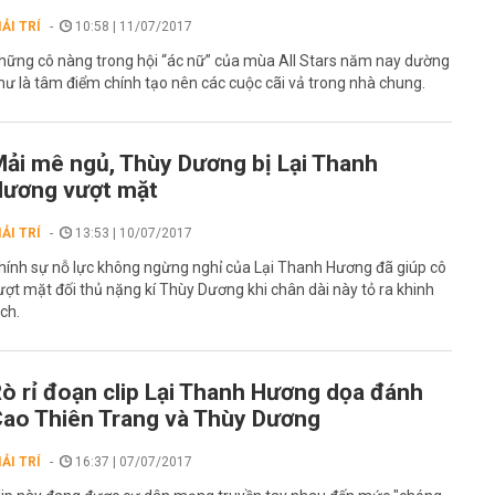
IẢI TRÍ
10:58 | 11/07/2017
hững cô nàng trong hội “ác nữ” của mùa All Stars năm nay dường
hư là tâm điểm chính tạo nên các cuộc cãi vả trong nhà chung.
ải mê ngủ, Thùy Dương bị Lại Thanh
ương vượt mặt
IẢI TRÍ
13:53 | 10/07/2017
hính sự nỗ lực không ngừng nghỉ của Lại Thanh Hương đã giúp cô
ượt mặt đối thủ nặng kí Thùy Dương khi chân dài này tỏ ra khinh
ịch.
ò rỉ đoạn clip Lại Thanh Hương dọa đánh
ao Thiên Trang và Thùy Dương
IẢI TRÍ
16:37 | 07/07/2017