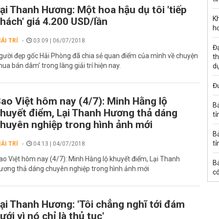
ại Thanh Hương: Một hoa hậu dụ tôi 'tiếp
K
hách' giá 4.200 USD/lần
h
IẢI TRÍ
03:09 | 06/07/2018
Đạ
gười đẹp gốc Hải Phòng đã chia sẻ quan điểm của mình về chuyện
th
mua bán dâm' trong làng giải trí hiện nay.
d
Đư
ao Việt hôm nay (4/7): Minh Hằng lộ
B
huyết điểm, Lại Thanh Hương thả dáng
tỉ
huyên nghiệp trong hình ảnh mới
B
tỉ
IẢI TRÍ
04:13 | 04/07/2018
ao Việt hôm nay (4/7): Minh Hằng lộ khuyết điểm, Lại Thanh
B
ương thả dáng chuyên nghiệp trong hình ảnh mới
có
ại Thanh Hương: 'Tôi chẳng nghĩ tới đám
ưới vì nó chỉ là thủ tục'