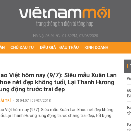
Hà Nội 26.91 °C
|
01:32PM, 07/08/2026
ÁN
CHỦ ĐẦU TƯ
ĐẤU GIÁ - ĐẤU THẦU
KINH DOANH
ao Việt hôm nay (9/7): Siêu mẫu Xuân Lan
Đư
hoe nét đẹp không tuổi, Lại Thanh Hương
ung động trước trai đẹp
Đấ
B
IẢI TRÍ
04:07 | 09/07/2018
B
ao Việt hôm nay (9/7): Siêu mẫu Xuân Lan khoe nét đẹp không
tỉ
uổi, Lại Thanh Hương rung động trước chàng trai đẹp, tốt bụng.
B
tỉ