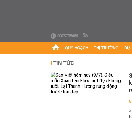
0975798489
QUY HOẠCH
THỊ TRƯỜNG
DỰ 
TIN TỨC
S
k
r
G
S
t