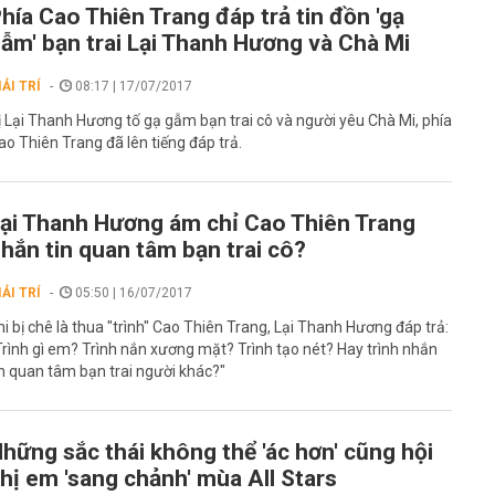
hía Cao Thiên Trang đáp trả tin đồn 'gạ
ẫm' bạn trai Lại Thanh Hương và Chà Mi
IẢI TRÍ
08:17 | 17/07/2017
ị Lại Thanh Hương tố gạ gẫm bạn trai cô và người yêu Chà Mi, phía
ao Thiên Trang đã lên tiếng đáp trả.
ại Thanh Hương ám chỉ Cao Thiên Trang
hắn tin quan tâm bạn trai cô?
IẢI TRÍ
05:50 | 16/07/2017
hi bị chê là thua "trình" Cao Thiên Trang, Lại Thanh Hương đáp trả:
Trình gì em? Trình nắn xương mặt? Trình tạo nét? Hay trình nhắn
in quan tâm bạn trai người khác?"
hững sắc thái không thể 'ác hơn' cũng hội
hị em 'sang chảnh' mùa All Stars