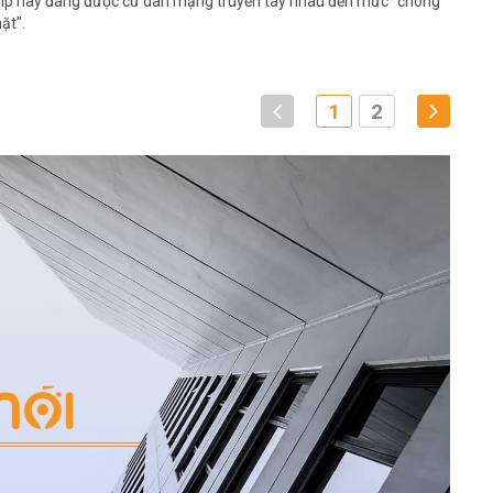
lip này đang được cư dân mạng truyền tay nhau đến mức "chóng
ặt".
1
2