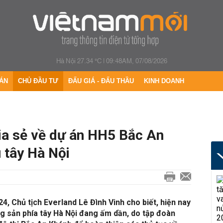
Hà Nội 27.34 °C
|
09:48AM, 07/08/2026
ÁN
CHỦ ĐẦU TƯ
ĐẤU GIÁ - ĐẤU THẦU
KINH DOANH
ia sẻ về dự án HH5 Bắc An
 tây Hà Nội
, Chủ tịch Everland Lê Đình Vinh cho biết, hiện nay
ộng sản phía tây Hà Nội đang ấm dần, do tập đoàn