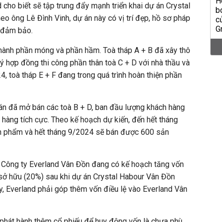
cho biết sẽ tập trung đẩy mạnh triển khai dự án Crystal
o ông Lê Đình Vinh, dự án này có vị trí đẹp, hồ sơ pháp
g đảm bảo.
thành phần móng và phần hầm. Toà tháp A + B đã xây thô
ý hợp đồng thi công phần thân toà C + D với nhà thầu và
4, toà tháp E + F đang trong quá trình hoàn thiện phần
 án đã mở bán các toà B + D, ban đầu lượng khách hàng
n hàng tích cực. Theo kế hoạch dự kiến, đến hết tháng
 phẩm và hết tháng 9/2024 sẽ bán được 600 sản
à Công ty Everland Vân Đồn đang có kế hoạch tăng vốn
sở hữu (20%) sau khi dự án Crystal Habour Vân Đồn
, Everland phải góp thêm vốn điều lệ vào Everland Vân
c phát hành thêm cổ phiếu để huy động vốn là chưa phù