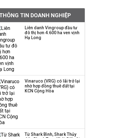
BIDV sắp phát hành
THÔNG TIN DOANH NGHIỆP
gần 500 triệu cổ phiếu,
tăng vốn lên gần
Liên danh Vingroup đầu tư
77.800 tỷ
đô thị hơn 4.600 ha ven vịnh
Hạ Long
Dàn lãnh đạo GenZ nhà
Vingroup,
Techcombank,
VPBank, PC1: Người
nắm 10.000 tỷ đồng cổ
phiếu, người làm chủ
Vinaruco (VRG) có lãi trở lại
tịch ở tuổi 27
nhờ hợp đồng thuê đất tại
KCN Cộng Hòa
Lãnh đạo Vinamilk:
Tăng quy mô đàn bò
thêm 8.000 con, đã
chốt giá nguyên liệu
đến tháng 11
Từ Shark Bình, Shark Thủy
Việt Nam muốn phát