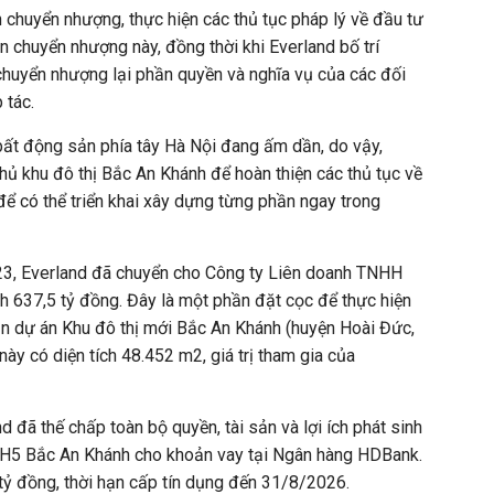
n chuyển nhượng, thực hiện các thủ tục pháp lý về đầu tư
ận chuyển nhượng này, đồng thời khi Everland bố trí
chuyển nhượng lại phần quyền và nghĩa vụ của các đối
 tác.
g bất động sản phía tây Hà Nội đang ấm dần, do vậy,
hủ khu đô thị Bắc An Khánh để hoàn thiện các thủ tục về
ể có thể triển khai xây dựng từng phần ngay trong
23, Everland đã chuyển cho Công ty Liên doanh TNHH
nh 637,5 tỷ đồng. Đây là một phần đặt cọc để thực hiện
 dự án Khu đô thị mới Bắc An Khánh (huyện Hoài Đức,
này có diện tích 48.452 m2, giá trị tham gia của
 đã thế chấp toàn bộ quyền, tài sản và lợi ích phát sinh
HH5 Bắc An Khánh cho khoản vay tại Ngân hàng HDBank.
 tỷ đồng, thời hạn cấp tín dụng đến 31/8/2026.