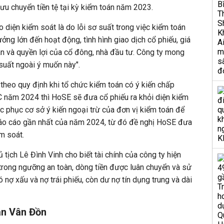
ưu chuyển tiền tệ tại kỳ kiểm toán năm 2023.
 diện kiểm soát là do lỗi sơ suất trong việc kiểm toán
ng lớn đến hoạt động, tình hình giao dịch cổ phiếu, giá
n và quyền lợi của cổ đông, nhà đầu tư. Công ty mong
suất ngoài ý muốn này".
 theo quy định khi tổ chức kiểm toán có ý kiến chấp
C năm 2024 thì HoSE sẽ đưa cổ phiếu ra khỏi diện kiểm
c phục cơ sở ý kiến ngoại trừ của đơn vị kiểm toán để
áo cáo gần nhất của năm 2024, từ đó đề nghị HoSE đưa
m soát.
ủ tịch Lê Đình Vinh cho biết tài chính của công ty hiện
u trong ngưỡng an toàn, dòng tiền được luân chuyển và sử
 nợ xấu và nợ trái phiếu, còn dư nợ tín dụng trung và dài
án Vân Đồn