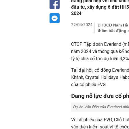
đang phối hợp với chủ khu 
đầu tư, xây dựng ô đất HH5
2024.
22/04/2024
ĐHĐCĐ Nam Hà N
thêm bất động 
CTCP Tập đoàn Everland (mã
năm 2024 và thông qua kế hoạ
tỷ lệ chia cổ tức dự kiến 4,2%
Tại đại hội, cổ đông Everlan
Khánh, Crystal Holidays Habo
của cổ phiếu EVG.
Đang nỗ lực đưa cổ ph
Dự án Vân Đồn của Everland nhìn
Về cổ phiếu của EVG, Chủ tị
vào diện kiểm soát vì tổ chức