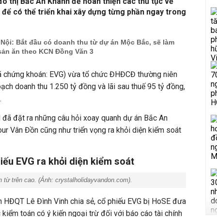
đô thị Bắc An Khánh để hoàn thiện các thủ tục về
 để có thể triển khai xây dựng từng phần ngay trong
ội: Bắt đầu có doanh thu từ dự án Mộc Bắc, sẽ làm
sản ăn theo KCN Đồng Văn 3
 chứng khoán: EVG) vừa tổ chức ĐHĐCĐ thường niên
ch doanh thu 1.250 tỷ đồng và lãi sau thuế 95 tỷ đồng,
.
d đã đặt ra những câu hỏi xoay quanh dự án Bắc An
ur Vân Đồn cũng như triển vọng ra khỏi diện kiểm soát
iếu EVG ra khỏi diện kiểm soát
 từ trên cao. (Ảnh:
crystalholidayvandon.com
).
ch HĐQT Lê Đình Vinh chia sẻ, cổ phiếu EVG bị HoSE đưa
 kiểm toán có ý kiến ngoại trừ đối với báo cáo tài chính