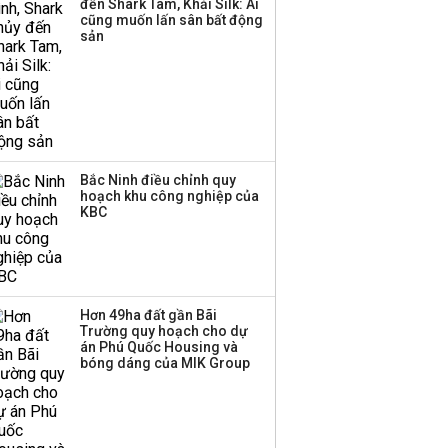
đến Shark Tam, Khải Silk: Ai
triển quỹ hưu trí: Từ tiết
cũng muốn lấn sân bất động
kiệm gia đình thành
sản
nguồn cấp vốn dài hạn
và kinh nghiệm từ
Malaysia
Bắc Ninh điều chỉnh quy
hoạch khu công nghiệp của
KBC
Hơn 49ha đất gần Bãi
Trường quy hoạch cho dự
án Phú Quốc Housing và
bóng dáng của MIK Group