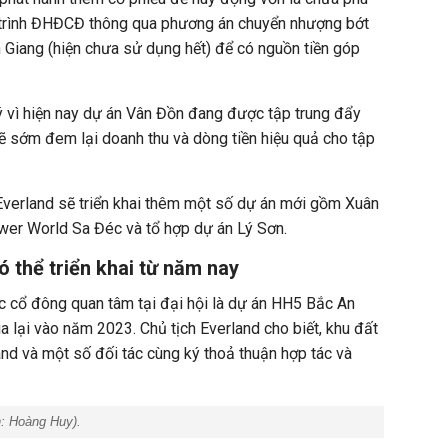
 trình ĐHĐCĐ thông qua phương án chuyển nhượng bớt
 Giang (hiện chưa sử dụng hết) để có nguồn tiền góp
lý vì hiện nay dự án Vân Đồn đang được tập trung đẩy
ẽ sớm đem lại doanh thu và dòng tiền hiệu quả cho tập
verland sẽ triển khai thêm một số dự án mới gồm Xuân
wer World Sa Đéc và tổ hợp dự án Lý Sơn.
 thể triển khai từ năm nay
 cổ đông quan tâm tại đại hội là dự án HH5 Bắc An
lại vào năm 2023. Chủ tịch Everland cho biết, khu đất
land và một số đối tác cùng ký thoả thuận hợp tác và
h:
Hoàng Huy
).