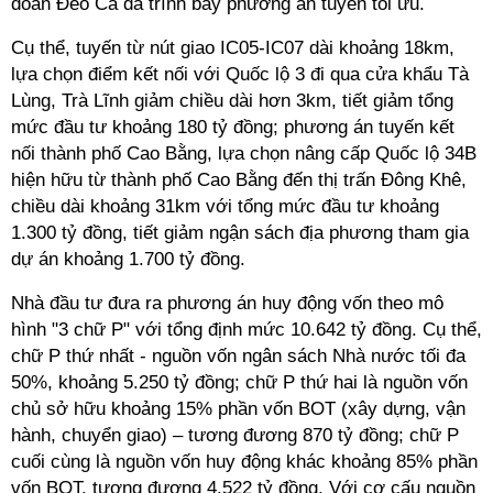
đoàn Đèo Cả đã trình bày phương án tuyến tối ưu.
Cụ thể, tuyến từ nút giao IC05-IC07 dài khoảng 18km,
lựa chọn điểm kết nối với Quốc lộ 3 đi qua cửa khẩu Tà
Lùng, Trà Lĩnh giảm chiều dài hơn 3km, tiết giảm tổng
mức đầu tư khoảng 180 tỷ đồng; phương án tuyến kết
nối thành phố Cao Bằng, lựa chọn nâng cấp Quốc lộ 34B
hiện hữu từ thành phố Cao Bằng đến thị trấn Đông Khê,
chiều dài khoảng 31km với tổng mức đầu tư khoảng
1.300 tỷ đồng, tiết giảm ngận sách địa phương tham gia
dự án khoảng 1.700 tỷ đồng.
Nhà đầu tư đưa ra phương án huy động vốn theo mô
hình "3 chữ P" với tổng định mức 10.642 tỷ đồng. Cụ thể,
chữ P thứ nhất - nguồn vốn ngân sách Nhà nước tối đa
50%, khoảng 5.250 tỷ đồng; chữ P thứ hai là nguồn vốn
chủ sở hữu khoảng 15% phần vốn BOT (xây dựng, vận
hành, chuyển giao) – tương đương 870 tỷ đồng; chữ P
cuối cùng là nguồn vốn huy động khác khoảng 85% phần
vốn BOT, tương đương 4.522 tỷ đồng. Với cơ cấu nguồn