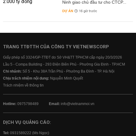
Ninh giao chủ đầu tư cho CTCP...
DỰ ÁN
16 giờ trước
TRANG TTĐTTH CỦA CÔNG TY VIETNEWSCORP
Giấy phép số 3324/GP-TTĐT do Sở VH&TT TPHCM cấp ngày 20/3/2026
Lầu 5 - Compa Building - 293 Điện Biên Phủ - Phường Gia Định - TP.HCM
Chi nhánh:
Số 5 - Khu 38A Trần Phú - Phường Ba Đình - TP. Hà Nội
Chịu trách nhiệm nội dung:
Nguyễn Minh Quyết
Trách nhiệm về thông tin
Hotline:
0975798489
Email:
info@vietnammoi.vn
DỊCH VỤ QUẢNG CÁO:
Tel:
0931589222 (Ms Ngọc)