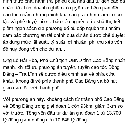
hình thức phát hành trái phiếu của nhà đầu tư đến các cá
nhân, tổ chức doanh nghiệp có quyền lợi liên quan đến
cao tốc nhằm chứng minh khả năng tài chính làm cơ sở
lập và phê duyệt hồ sơ báo cáo nghiên cứu khả thi; tiết
giảm ngân sách địa phương để bù đắp nguồn thu nhằm
đảm bảo phương án tài chính của dự án được phê duyệt;
áp dụng mức lãi suất, tỷ suất lợi nhuận, phí thu xếp vốn
để huy động vốn cho dự án...
Ông Lê Hải Hòa, Phó Chủ tịch UBND tỉnh Cao Bằng nhấn
mạnh, khi tối ưu phương án tuyến, tuyến cao tốc Đồng
Đăng – Trà Lĩnh sẽ được điều chỉnh sát về phía cửa
khẩu, không đi về phía thành phố Cao Bằng và bỏ nút
giao cao tốc với thành phố.
Với phương án này, khoảng cách từ thành phố Cao Bằng
về Đồng Đăng trong giai đoạn 1 còn 93km, giảm 3km so
với trước. Tổng vốn đầu tư dự án giai đoạn 1 từ 13.700
tỷ đồng giảm xuống còn 10.646 tỷ đồng.